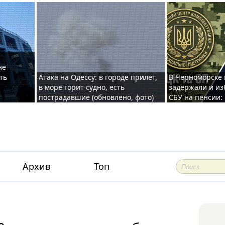
не
ть
Атака на Одессу: в городе прилет,
В Черноморске
в море горит судно, есть
задержали и из
пострадавшие (обновлено, фото)
СБУ на пенсии:
Архив
Топ