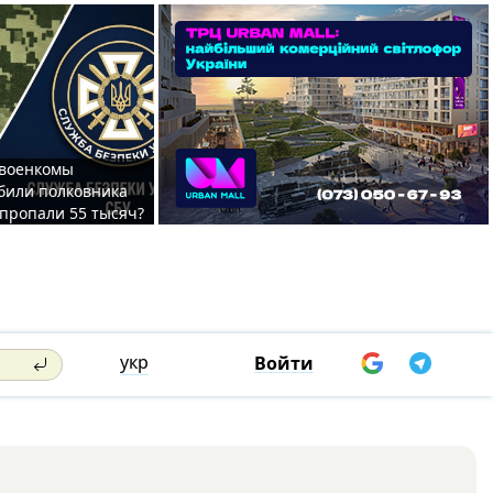
 военкомы
били полковника
 пропали 55 тысяч?
укр
Войти