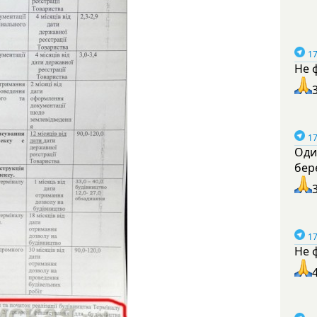
17
Не 
17
Оди
бер
17
Не 