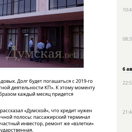
10:4
08:3
6 а
одовых. Долг будет погашаться с 2019-го
22:5
тной деятельности КП». К этому моменту
образом каждый месяц придется
 рассказал «Думской», что кредит нужен
21:4
очной полосы: пассажирский терминал
 частный инвестор, ремонт же «взлетки»
сударственная.