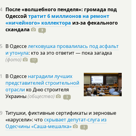
4
После «волшебного пенделя»: громада под
Одессой
тратит 6 миллионов на ремонт
«ничейного» коллектора
из-за фекального
скандала
3
5
В Одессе
легковушка провалилась под асфальт
и утонула
: кто за это ответит — пока загадка
(фото)
17
1
В Одессе
наградили лучших
представителей строительной
отрасли
ко Дню строителя
Украины
(общество)
3
9
Титушки, фиктивные сертификаты и зерновые
«карусели»: что
скрывает депутат-слуга из
Одесчины «Саша-мешалка»
3