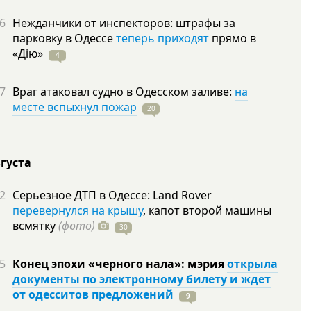
6
Нежданчики от инспекторов: штрафы за
парковку в Одессе
теперь приходят
прямо в
«Дію»
4
7
Враг атаковал судно в Одесском заливе:
на
месте вспыхнул пожар
20
вгуста
2
Серьезное ДТП в Одессе: Land Rover
перевернулся на крышу
, капот второй машины
всмятку
(фото)
30
5
Конец эпохи «черного нала»: мэрия
открыла
документы по электронному билету и ждет
от одесситов предложений
9