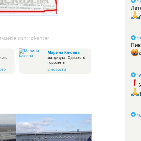
17
Лет
майте control-enter
17
Пив
Марина Клюева
ского
экс-депутат Одесского
горсовета
ото
2 новости
16
16