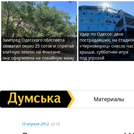
Удар по Одессе: двое
Зампред Одесского облсовета
пострадавших, на стадио
захватил около 25 соток и спрятал
«Черноморец» снесло час
элитную землю на Фонтане:
крыши, субботняя игра
она оформлена на покойную маму
под угрозой
Материалы
10 апреля 2012
, 22:10