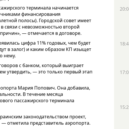
сажирского терминала начинается
20:0
сточниками финансирования
злетной полосы). Городской совет имеет
 в связи с невозможностью второй
причин», — отмечается в договоре.
появилась цифра 11% годовых, чем будет
18:4
дут в залог) и каким образом КП изыщет
о нему.
еговоров с банком, который выиграет
ем утвердить, — это только первый этап
17:0
эропорта Мария Попович. Она добавила,
альности. В течение месяца
нового пассажирского терминала
15:2
краинским законодательством проект,
 — отметила представитель аэропорта.