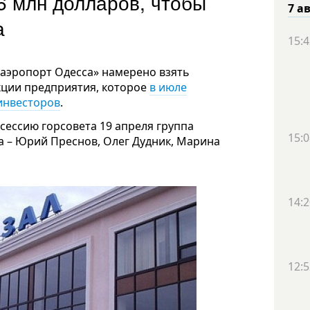
6 млн долларов, чтобы
7 а
а
15:4
эропорт Одесса» намерено взять
кции предприятия, которое
в июле
инвесторов
.
сессию горсовета 19 апреля группа
15:0
а – Юрий Преснов, Олег Дудник, Марина
14:2
12:5