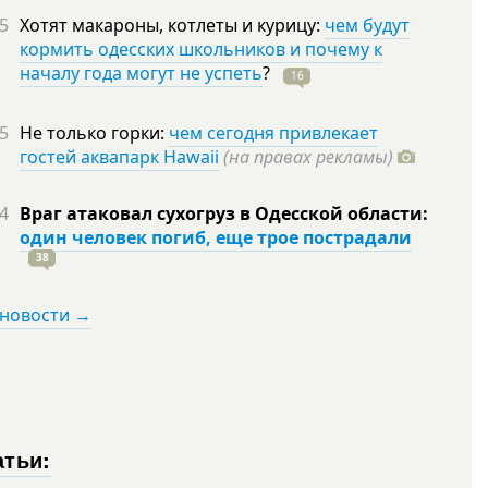
5
Хотят макароны, котлеты и курицу:
чем будут
кормить одесских школьников и почему к
началу года могут не успеть
?
16
5
Не только горки:
чем сегодня привлекает
гостей аквапарк Hawaii
(на правах рекламы)
4
Враг атаковал сухогруз в Одесской области:
один человек погиб, еще трое пострадали
38
 новости →
атьи: