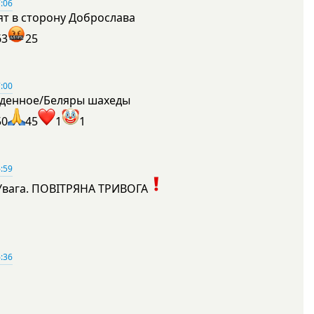
:06
ят в сторону Доброслава
63
25
:00
денное/Беляры шахеды
50
45
1
1
:59
Увага. ПОВІТРЯНА ТРИВОГА
1
:36