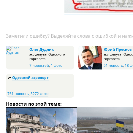
Заметили ошибку? Выделяйте слова с ошибкой и нажи
Олег Дудник
Юрий Преснов
экс-депутат Одесского
экс- депутат Одес
горсовета
горсовета
7 новостей
,
1 фото
51 новость
,
18 ф
🛩
Одесский аэропорт
761 новость
,
3272 фото
Новости по этой теме: