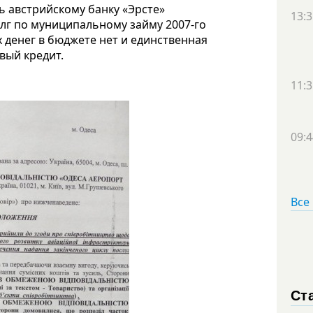
ь австрийскому банку «Эрсте»
13:3
олг по муниципальному займу 2007-го
 денег в бюджете нет и единственная
вый кредит.
11:3
09:4
Все
Ст