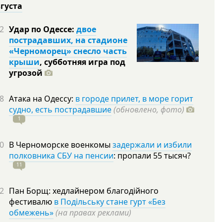
вгуста
2
Удар по Одессе:
двое
пострадавших, на стадионе
«Черноморец» снесло часть
крыши
, субботняя игра под
угрозой
8
Атака на Одессу:
в городе прилет, в море горит
судно, есть пострадавшие
(обновлено, фото)
1
0
В Черноморске военкомы
задержали и избили
полковника СБУ на пенсии
: пропали 55
тысяч?
11
2
Пан Борщ: хедлайнером благодійного
фестивалю
в Подільську стане гурт «Без
обмежень»
(на правах реклами)