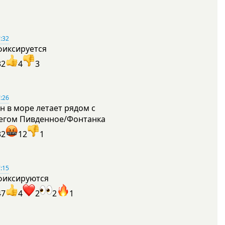
:32
фиксируется
32
4
3
:26
н в море летает рядом с
егом Пивденное/Фонтанка
32
12
1
:15
фиксируются
47
4
2
2
1