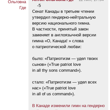
-5
Сенат Канады в третьем чтении
утвердил гендерно-нейтральную
версию национального гимна.
В частности, принятый закон
заменяет в англоязычной версии
гимна «О, Канада! » слова
о патриотической любви:
было: «Патриотизм — удел твоих
сынов» («True patriot love
in all thy sons command»).
стало: «Патриотизм — удел всех
нас» («True patriot love
in all of us command»).
В Канаде изменили гимн на гендерно