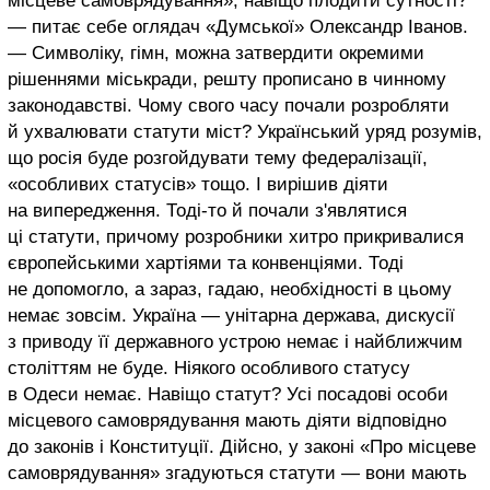
місцеве самоврядування», навіщо плодити сутності?
— питає себе оглядач «Думської» Олександр Іванов.
— Символіку, гімн, можна затвердити окремими
рішеннями міськради, решту прописано в чинному
законодавстві. Чому свого часу почали розробляти
й ухвалювати статути міст? Український уряд розумів,
що росія буде розгойдувати тему федералізації,
«особливих статусів» тощо. І вирішив діяти
на випередження. Тоді-то й почали з'являтися
ці статути, причому розробники хитро прикривалися
європейськими хартіями та конвенціями. Тоді
не допомогло, а зараз, гадаю, необхідності в цьому
немає зовсім. Україна — унітарна держава, дискусії
з приводу її державного устрою немає і найближчим
століттям не буде. Ніякого особливого статусу
в Одеси немає. Навіщо статут? Усі посадові особи
місцевого самоврядування мають діяти відповідно
до законів і Конституції. Дійсно, у законі «Про місцеве
самоврядування» згадуються статути — вони мають