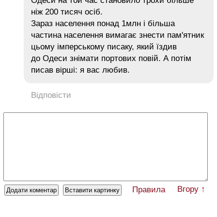
Одеси на той час становило трохи більше
ніж 200 тисяч осіб.
Зараз населення понад 1млн і більша
частина населення вимагає знести пам'ятник
цьому імперському писаку, який їздив
до Одеси знімати портових повій. А потім
писав вірші: я вас любив.
Відповісти
Вгору ↑
Правила