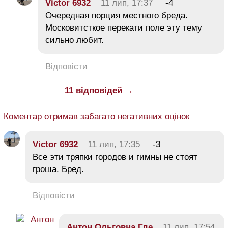
Victor 6932
11 лип, 17:37
-4
Очередная порция местного бреда.
Московитсткое перекати поле эту тему
сильно любит.
Відповісти
11 відповідей →
Коментар отримав забагато негативних оцінок
Victor 6932
11 лип, 17:35
-3
Все эти тряпки городов и гимны не стоят
гроша. Бред.
Відповісти
Антон Ольговна Где
11 лип, 17:54