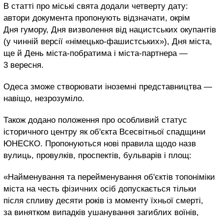
В статті про міські свята додали четверту дату:
автори документа пропонують відзначати, окрім
Дня гумору, Дня визволення від нацистських окупантів
(у чинній версії «німецько-фашистських»), Дня міста,
ще й День міста-побратима і міста-партнера —
3 вересня.
Одеса зможе створювати іноземні представництва —
навіщо, незрозуміло.
Також додано положення про особливий статус
історичного центру як об'єкта Всесвітньої спадщини
ЮНЕСКО. Пропонуються нові правила щодо назв
вулиць, провулків, проспектів, бульварів і площ:
«Найменування та перейменування об'єктів топоніміки
міста на честь фізичних осіб допускається тільки
після спливу десяти років із моменту їхньої смерті,
за винятком випадків ушанування загиблих воїнів,