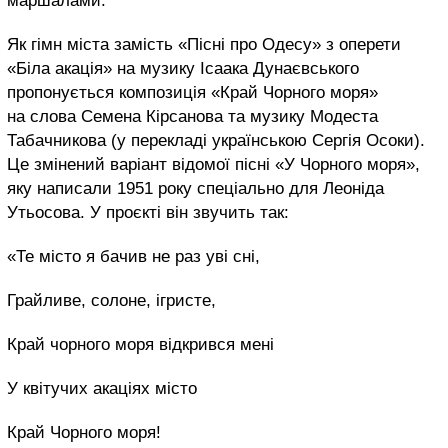
маршалами.
Як гімн міста замість «Пісні про Одесу» з оперети
«Біла акація» на музику Ісаака Дунаєвського
пропонується композиція «Край Чорного моря»
на слова Семена Кірсанова та музику Модеста
Табачникова (у перекладі українською Сергія Осоки).
Це змінений варіант відомої пісні «У Чорного моря»,
яку написали 1951 року спеціально для Леоніда
Утьосова. У проєкті він звучить так:
«Те місто я бачив не раз уві сні,
Грайливе, солоне, ігристе,
Край чорного моря відкрився мені
У квітучих акаціях місто
Край Чорного моря!