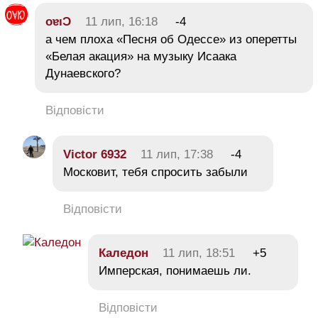
oɐıƆ
11 лип, 16:18
-4
а чем плоха «Песня об Одессе» из оперетты
«Белая акация» на музыку Исаака
Дунаевского?
Відповісти
Victor 6932
11 лип, 17:38
-4
Московит, тебя спросить забыли
Відповісти
Каледон
11 лип, 18:51
+5
Имперская, понимаешь ли.
Відповісти