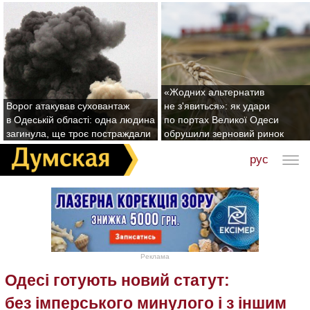
«Жодних альтернатив
Ворог атакував суховантаж
не з'явиться»: як удари
в Одеській області: одна людина
по портах Великої Одеси
загинула, ще троє постраждали
обрушили зерновий ринок
рус
Реклама
Одесі готують новий статут:
без імперського минулого і з іншим