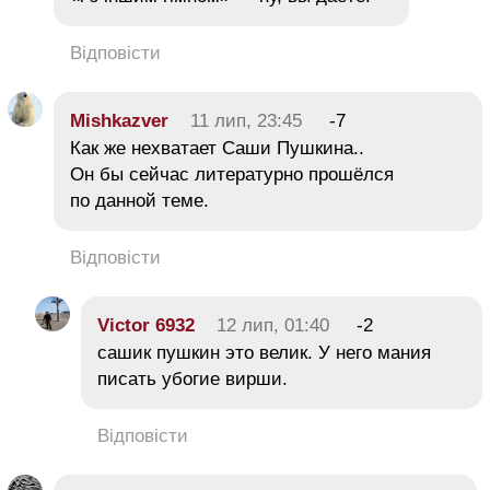
Відповісти
Mishkazver
11 лип, 23:45
-7
Как же нехватает Саши Пушкина..
Он бы сейчас литературно прошёлся
по данной теме.
Відповісти
Victor 6932
12 лип, 01:40
-2
сашик пушкин это велик. У него мания
писать убогие вирши.
Відповісти