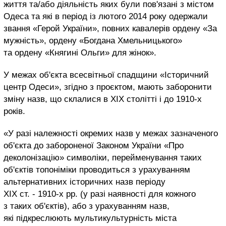
життя та/або діяльність яких були пов'язані з містом
Одеса та які в період із лютого 2014 року одержали
звання «Герой України», повних кавалерів ордену «За
мужність», ордену «Богдана Хмельницького»
та ордену «Княгині Ольги» для жінок».
У межах об'єкта всесвітньої спадщини «Історичний
центр Одеси», згідно з проєктом, мають заборонити
зміну назв, що склалися в XIX столітті і до 1910-х
років.
«У разі належності окремих назв у межах зазначеного
об'єкта до забороненої Законом України «Про
деколонізацію» символіки, перейменування таких
об'єктів топоніміки проводиться з урахуванням
альтернативних історичних назв періоду
ХІХ ст. - 1910-х рр. (у разі наявності для кожного
з таких об'єктів), або з урахуванням назв,
які підкреслюють мультикультурність міста