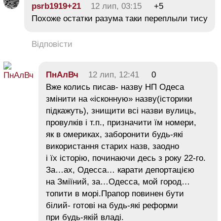
psrb1919+21
12 лип, 03:15
+5
Похоже остатки разума таки переплыли тису
Відповісти
ПнАлВч
12 лип, 12:41
0
Вже колись писав- назву НП Одеса
змінити на «ісконную» назву(історики
підкажуть), знищити всі назви вулиць,
провулків і т.п., призначити їм номери,
як в омериках, заборонити будь-які
використання старих назв, заодно
і їх історію, починаючи десь з року 22-го.
За…ах, Одесса… карати депортацією
на Зміїний, за…Одесса, мой город…
топити в морі.Прапор повинен бути
білий- готові на будь-які реформи
при будь-якій владі.