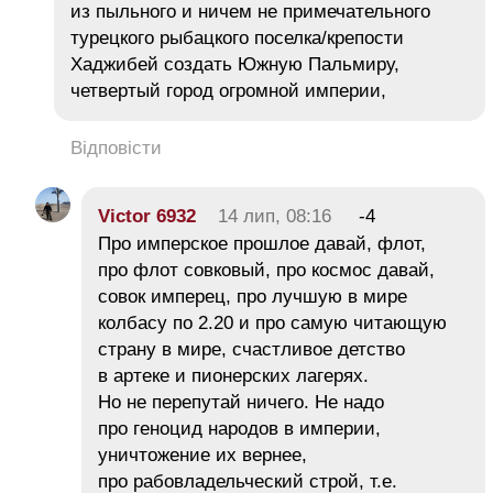
из пыльного и ничем не примечательного
турецкого рыбацкого поселка/крепости
Хаджибей создать Южную Пальмиру,
четвертый город огромной империи,
Відповісти
Victor 6932
14 лип, 08:16
-4
Про имперское прошлое давай, флот,
про флот совковый, про космос давай,
совок имперец, про лучшую в мире
колбасу по 2.20 и про самую читающую
страну в мире, счастливое детство
в артеке и пионерских лагерях.
Но не перепутай ничего. Не надо
про геноцид народов в империи,
уничтожение их вернее,
про рабовладельческий строй, т.е.