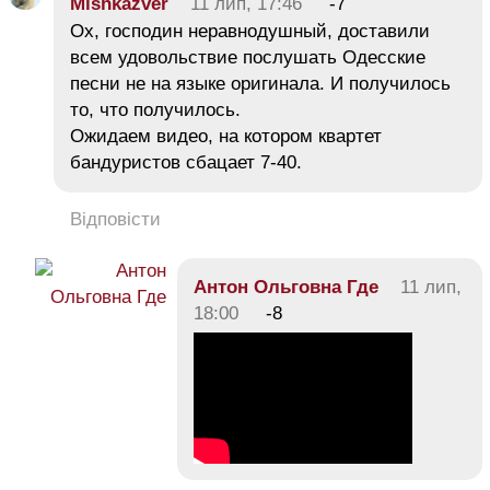
Mishkazver
11 лип, 17:46
-7
Ох, господин неравнодушный, доставили
всем удовольствие послушать Одесские
песни не на языке оригинала. И получилось
то, что получилось.
Ожидаем видео, на котором квартет
бандуристов сбацает 7-40.
Відповісти
Антон Ольговна Где
11 лип,
18:00
-8