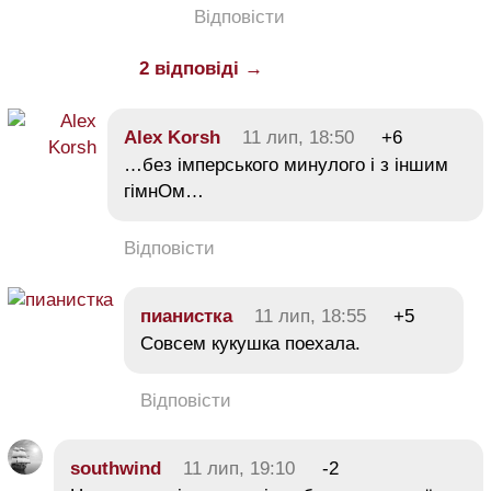
Відповісти
2 відповіді →
Alex Korsh
11 лип, 18:50
+6
…без імперського минулого і з іншим
гімнОм…
Відповісти
пианистка
11 лип, 18:55
+5
Совсем кукушка поехала.
Відповісти
southwind
11 лип, 19:10
-2