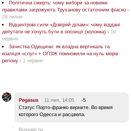
Політична смерть: чому вибори за новими
правилами загрожують Труханову остаточним фіаско
-
29 липня
Відцентрові сили «Довіряй ділам»: чому віддані
депутати не хочуть бути в опозиції (колонка)
-
16
червня
Зачистка Одещини: як владна вертикаль та
коаліція «слуг» + ОПЗЖ помножили на нуль мерів
регіону
-
1 червня
Pegasus
11 лип, 14:05
-5
Статус Порто-франко верните. Во время
которого Одесса и расцвела.
Відповісти