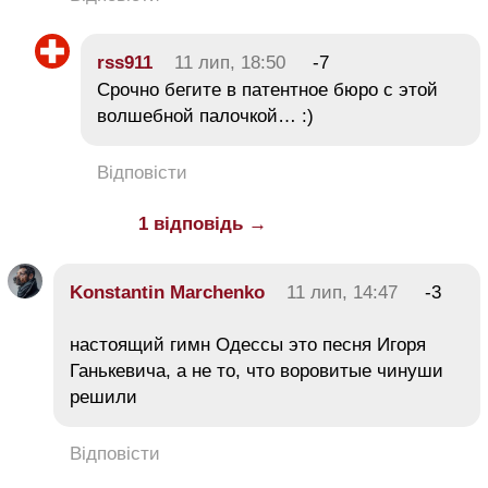
rss911
11 лип, 18:50
-7
Срочно бегите в патентное бюро с этой
волшебной палочкой… :)
Відповісти
1 відповідь →
Konstantin Marchenko
11 лип, 14:47
-3
настоящий гимн Одессы это песня Игоря
Ганькевича, а не то, что воровитые чинуши
решили
Відповісти