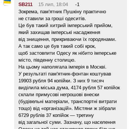
SB211
15 лип, 18:04
-1
Зокрема, пам'ятник Пушкіну практично
не ставили за гроші одеситів.
Це був такий хитрий імперський прийом,
який захищав імперські насадження
від знищення, прикриваючи їх городянами.
А так само це був такий собі крок,
щоб застовпити Одесу як нібито імперське
місто, південну столицю.
На цьому наполягала імперія в Москві.
У результаті пам'ятник-фонтан коштував
19903 рубля 94 копійки. З них 9 тисяч
виділила міська дума, 4174 рубля 57 копійок
склали примусові негрошові внески
(будівельні матеріали, транспортні витрати
тощо) від «організацій». Містяни ж зібрали
6729 рублів 37 копійок — третину
від загальної суми. Зазначу, що населення