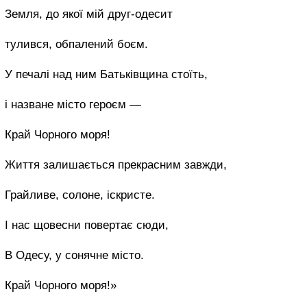
Земля, до якої мій друг-одесит
тулився, обпалений боєм.
У печалі над ним Батьківщина стоїть,
і назване місто героєм —
Край Чорного моря!
Життя залишається прекрасним завжди,
Грайливе, солоне, іскристе.
І нас щовесни повертає сюди,
В Одесу, у сонячне місто.
Край Чорного моря!»