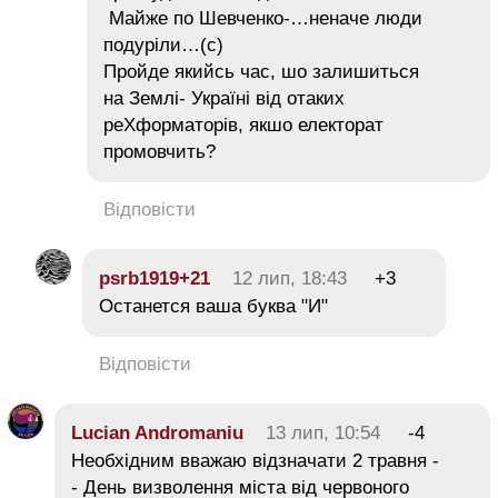
Майже по Шевченко-…неначе люди
подуріли…(с)
Пройде якийсь час, шо залишиться
на Землі- Україні від отаких
реХформаторів, якшо електорат
промовчить?
Відповісти
psrb1919+21
12 лип, 18:43
+3
Останется ваша буква "И"
Відповісти
Lucian Andromaniu
13 лип, 10:54
-4
Необхідним вважаю відзначати 2 травня -
- День визволення міста від червоного