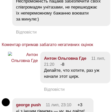
Неспроможність пацаків забезпечити своїх
співгромадян унітазами, не перешкоджає
їх непереможному бажанню воювати
за минуле:)
Відповісти
Коментар отримав забагато негативних оцінок
Антон Ольговна Где
11 лип,
21:20
-8
Делайте, что хотите, раз уж
начали этот цирк.
Відповісти
george push
11 лип, 23:10
+3
«і з іншим гімном» — ну, вы даёте!