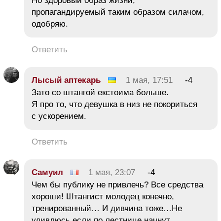
Но здоровый образ жизни,
пропагандируемый таким образом силачом,
одобряю.
Ответить
Лысый аптекарь
1 мая, 17:51
-4
Зато со штангой екстоима больше.
Я про то, что девушка в низ не покориться
с ускорением.
Ответить
Самуил
1 мая, 23:07
-4
Чем бы публику не привлечь? Все средства
хороши! Штангист молодец конечно,
тренированный… И дивчина тоже…Не
удивлюсь если по лестнице начнут