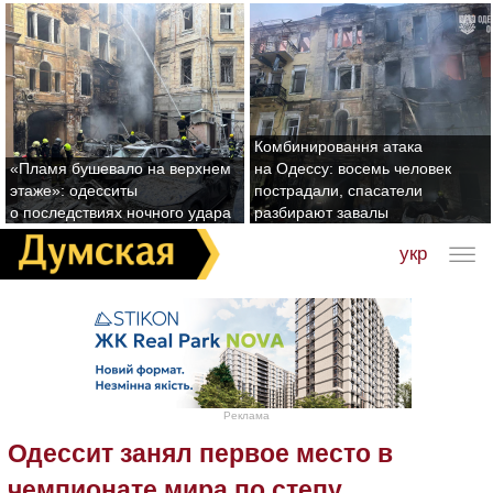
Комбинировання атака
«Пламя бушевало на верхнем
на Одессу: восемь человек
этаже»: одесситы
пострадали, спасатели
о последствиях ночного удара
разбирают завалы
укр
Реклама
Одессит занял первое место в
чемпионате мира по степу