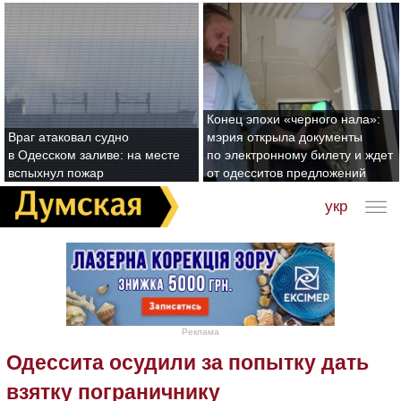
Конец эпохи «черного нала»:
Враг атаковал судно
мэрия открыла документы
в Одесском заливе: на месте
по электронному билету и ждет
вспыхнул пожар
от одесситов предложений
укр
Реклама
Одессита осудили за попытку дать
взятку пограничнику