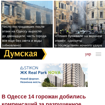
Число пострадавших после
атаки на Одессу выросло
до двенадцати: часть города
«Пламя бушевало на верхнем
все еще без света и воды
этаже»: одесситы
(обновлено)
о последствиях ночного удара
укр
Реклама
В Одессе 14 горожан добились
компенсаций за разрушенное