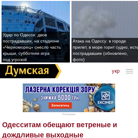
Удар по Одессе: двое
пострадавших, на стадионе
Атака на Одессу: в городе
«Черноморец» снесло часть
прилет, в море горит судно, ест
крыши, субботняя игра
пострадавшие (обновлено,
под угрозой
фото)
укр
Реклама
Одесситам обещают ветреные и
дождливые выходные