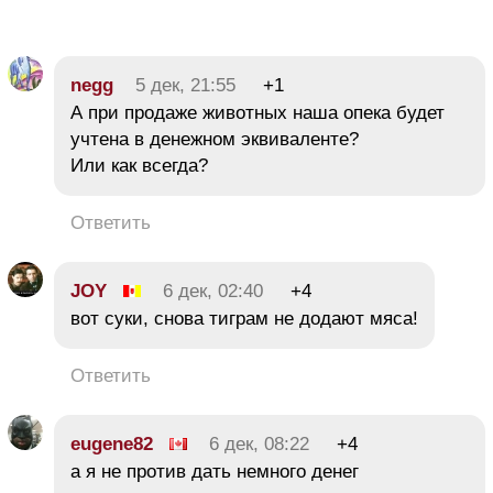
negg
5 дек, 21:55
+1
А при продаже животных наша опека будет
учтена в денежном эквиваленте?
Или как всегда?
Ответить
JOY
6 дек, 02:40
+4
вот суки, снова тиграм не додают мяса!
Ответить
eugene82
6 дек, 08:22
+4
а я не против дать немного денег