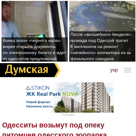
После «волшебного пенделя»:
Конец эпохи «черного нала»:
громада под Одессой тратит
мэрия открыла документы
6 миллионов на ремонт
по электронному билету и ждет
«ничейного» коллектора из-за
от одесситов предложений
фекального скандала
укр
Реклама
Одесситы возьмут под опеку
питомцев одесского зоопарка