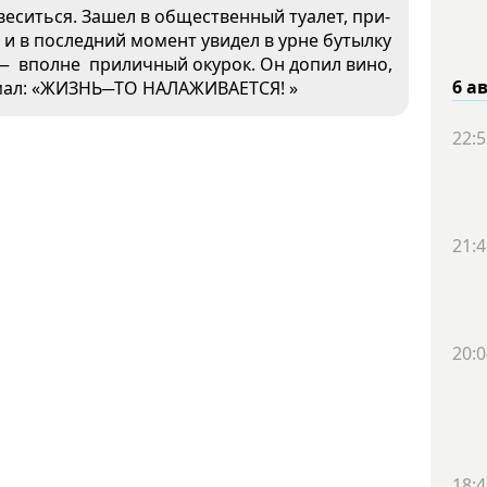
есить­ся. За­шел в об­щес­твен­ный ту­алет, при­
е и в пос­ледний мо­мент уви­дел в ур­не бу­тыл­ку
 — впол­не при­лич­ный оку­рок. Он до­пил ви­но,
6 а
­мал: «ЖИЗНЬ─ТО НА­ЛАЖИ­ВА­ЕТ­СЯ! »
22:5
21:4
20:0
18:4