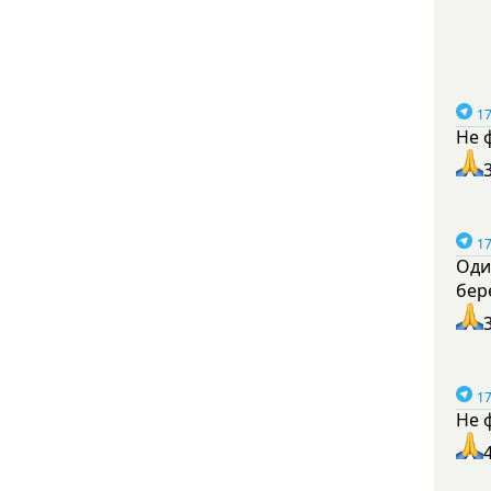
17
Не 
17
Оди
бер
17
Не 