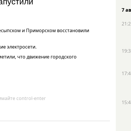
апустили
7 а
21:2
ресыпском и Приморском восстановили
ие электросети.
19:3
метили, что движение городского
17:4
майте control-enter
15:4