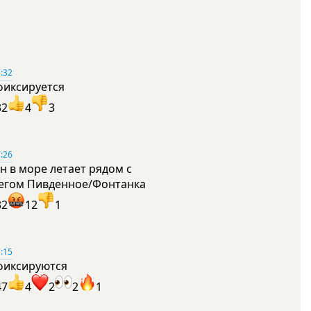
:32
фиксируется
32
4
3
:26
н в море летает рядом с
егом Пивденное/Фонтанка
32
12
1
:15
фиксируются
47
4
2
2
1