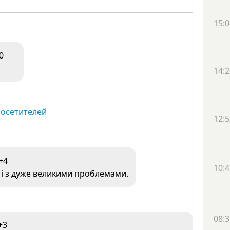
15:0
0
14:2
посетителей
12:5
+4
10:4
 і з дуже великими проблемами.
08:3
+3