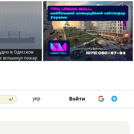
судно в Одесском
те вспыхнул пожар
укр
Войти