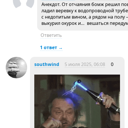
Анек­дот. От от­ча­яния бомж ре­шил по­в
ладил ве­рев­ку к во­доп­ро­вод­ной тру­б
с не­допи­тым ви­ном, а ря­дом на по­лу
вы­курил оку­рок и… ве­шать­ся пе­реду
Ответить
1 ответ →
southwind
5 июля 2025, 06:08
0