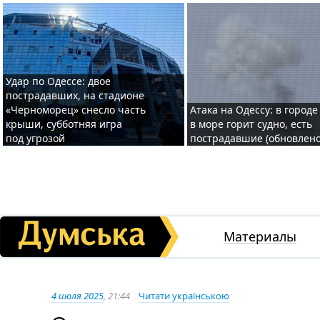
Удар по Одессе: двое
пострадавших, на стадионе
«Черноморец» снесло часть
Атака на Одессу: в городе
крыши, субботняя игра
в море горит судно, есть
под угрозой
пострадавшие (обновлено
Материалы
4 июля 2025
, 21:44
Читати українською