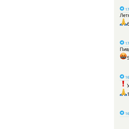
17
Лет
17
Пив
16
16