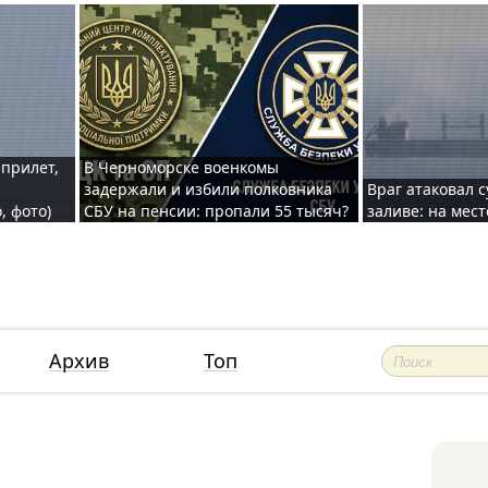
 прилет,
В Черноморске военкомы
задержали и избили полковника
Враг атаковал 
, фото)
СБУ на пенсии: пропали 55 тысяч?
заливе: на мес
Архив
Топ