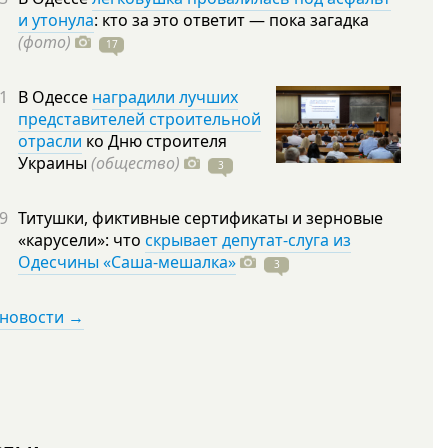
и утонула
: кто за это ответит — пока загадка
(фото)
17
1
В Одессе
наградили лучших
представителей строительной
отрасли
ко Дню строителя
Украины
(общество)
3
9
Титушки, фиктивные сертификаты и зерновые
«карусели»: что
скрывает депутат-слуга из
Одесчины «Саша-мешалка»
3
 новости →