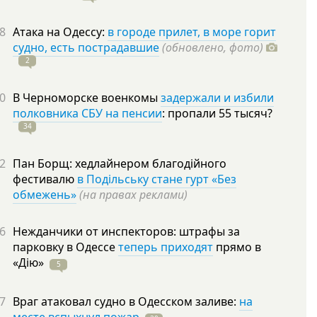
8
Атака на Одессу:
в городе прилет, в море горит
судно, есть пострадавшие
(обновлено, фото)
2
0
В Черноморске военкомы
задержали и избили
полковника СБУ на пенсии
: пропали 55
тысяч?
34
2
Пан Борщ: хедлайнером благодійного
фестивалю
в Подільську стане гурт «Без
обмежень»
(на правах реклами)
6
Нежданчики от инспекторов: штрафы за
парковку в Одессе
теперь приходят
прямо в
«Дію»
5
7
Враг атаковал судно в Одесском заливе:
на