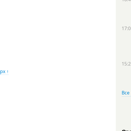
17:0
15:2
рх ↑
Все