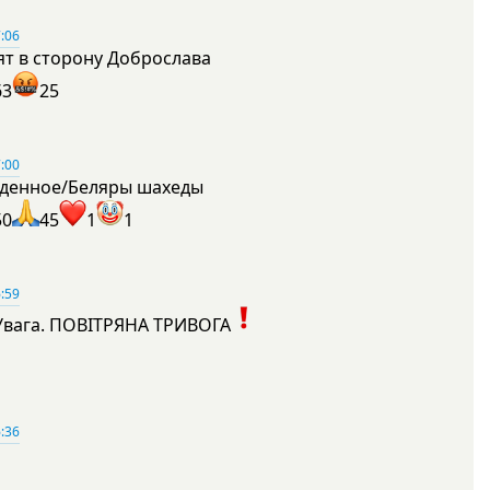
:06
ят в сторону Доброслава
63
25
:00
денное/Беляры шахеды
50
45
1
1
:59
Увага. ПОВІТРЯНА ТРИВОГА
1
:36