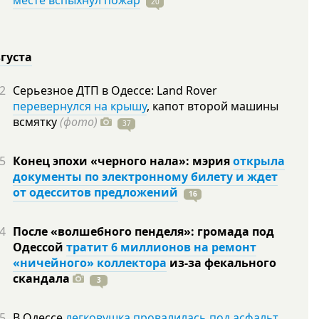
месте вспыхнул пожар
20
вгуста
2
Серьезное ДТП в Одессе: Land Rover
перевернулся на крышу
, капот второй машины
всмятку
(фото)
37
5
Конец эпохи «черного нала»: мэрия
открыла
документы по электронному билету и ждет
от одесситов предложений
16
4
После «волшебного пенделя»: громада под
Одессой
тратит 6 миллионов на ремонт
«ничейного» коллектора
из-за фекального
скандала
3
5
В Одессе
легковушка провалилась под асфальт