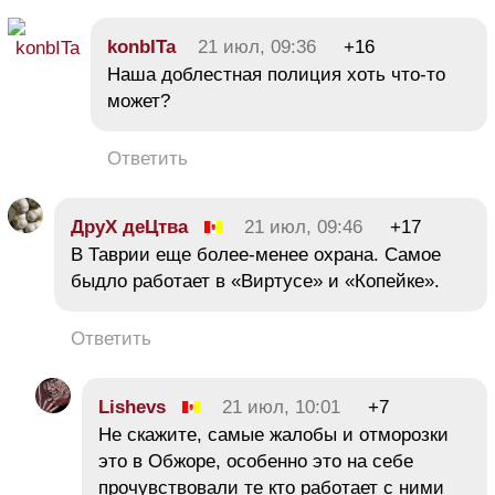
konbITa
21 июл, 09:36
+16
Наша доблестная полиция хоть что-то
может?
Ответить
ДруХ деЦтва
21 июл, 09:46
+17
В Таврии еще более-менее охрана. Самое
быдло работает в «Виртусе» и «Копейке».
Ответить
Lishevs
21 июл, 10:01
+7
Не скажите, самые жалобы и отморозки
это в Обжоре, особенно это на себе
прочувствовали те кто работает с ними