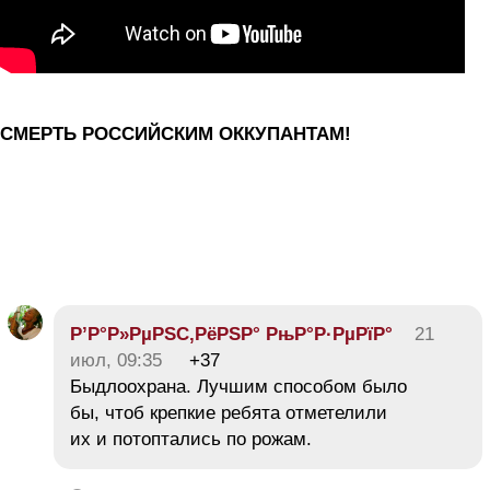
СМЕРТЬ РОССИЙСКИМ ОККУПАНТАМ!
Р’Р°Р»РµРЅС‚РёРЅР° РњР°Р·РµРїР°
21
июл, 09:35
+37
Быдлоохрана. Лучшим способом было
бы, чтоб крепкие ребята отметелили
их и потоптались по рожам.