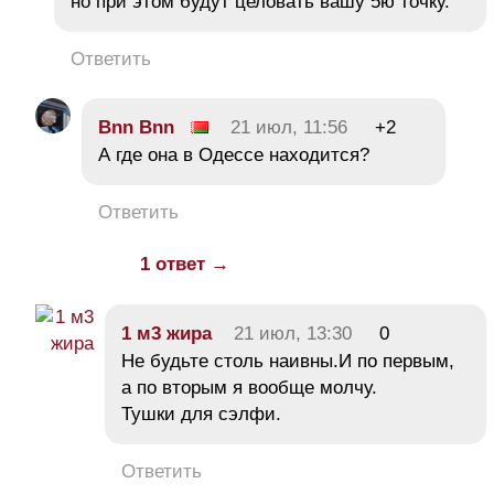
но при этом будут целовать вашу 5ю точку.
Ответить
Bnn Bnn
21 июл, 11:56
+2
А где она в Одессе находится?
Ответить
1 ответ →
1 м3 жира
21 июл, 13:30
0
Не будьте столь наивны.И по первым,
а по вторым я вообще молчу.
Тушки для сэлфи.
Ответить