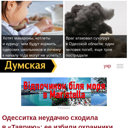
Хотят макароны, котлеты
Враг атаковал сухогруз
и курицу: чем будут кормить
в Одесской области: один
одесских школьников и почему
человек погиб, еще трое
к началу года могут не успеть?
пострадали
укр
Реклама
Одесситка неудачно сходила
в «Таврию»: ее избили охранники,