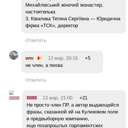
Михайлівський жіночий монастир,
настоятелька
3. Ківалова Тетяна Сергіївна — Юридична
фірма «ТСК», директор
Ответить
wm
13 мар, 20:16
+5
не член, а пихва
Ответить
8888
13 мар, 21:00
+21
Не просто член ПР, а автор выдающейся
фразы, сказанной ей на Куликовом поле
в предвыборную компанию,
еще позапрошлых парламентских