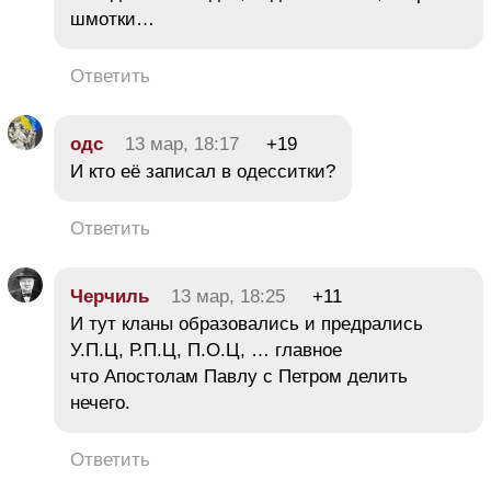
шмотки…
Ответить
одс
13 мар, 18:17
+19
И кто её записал в одесситки?
Ответить
Черчиль
13 мар, 18:25
+11
И тут кланы образовались и предрались
У.П.Ц, Р.П.Ц, П.О.Ц, … главное
что Апостолам Павлу с Петром делить
нечего.
Ответить