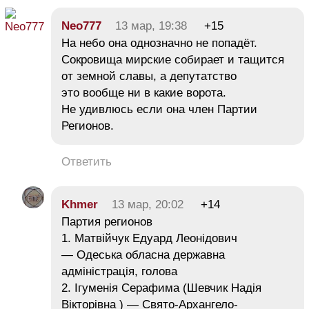
Neo777
13 мар, 19:38
+15
На небо она однозначно не попадёт.
Сокровища мирские собирает и тащится
от земной славы, а депутатство
это вообще ни в какие ворота.
Не удивлюсь если она член Партии
Регионов.
Ответить
Khmer
13 мар, 20:02
+14
Партия регионов
1. Матвійчук Едуард Леонідович
— Одеська обласна державна
адміністрація, голова
2. Ігуменія Серафима (Шевчик Надія
Вікторівна ) — Свято-Архангело-