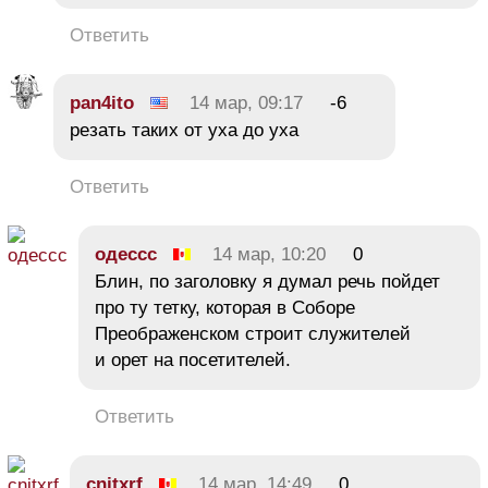
Ответить
pan4ito
14 мар, 09:17
-6
резать таких от уха до уха
Ответить
одессс
14 мар, 10:20
0
Блин, по заголовку я думал речь пойдет
про ту тетку, которая в Соборе
Преображенском строит служителей
и орет на посетителей.
Ответить
cnjtxrf
14 мар, 14:49
0