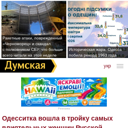
Ракетные атаки, поврежденный
«Черноморец» и скандал
с полковником СБУ: что больше
Историческая жара: Одесса
всего читали на этой неделе
побила рекорд 1963 года
укр
Реклама
Одесситка вошла в тройку самых
влиятельных женщин Русской