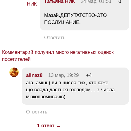
Тaтьяна НИК
24 мар, 01:53
0
Мазай.ДЕПУТАТСТВО-ЭТО
ПОСЛУШАНИЕ.
Ответить
Комментарий получил много негативных оценок
посетителей
alinaz8
13 мар, 19:29
+4
ага..амінь) ви з числа тих, хто каже
що влада дається господом… з числа
мізкопромивачів)
Ответить
1 ответ →