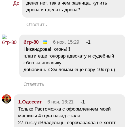
денег нет, так в чем разница, купить
дрова и сделать дрова?
Ответить
бтр-80
6 ноя, 15:29
-1
Никандрова! огонь!!!
плати еще гонорар адвокату и судебный
сбор за апелячку.
добавишь к 3м лямам еще пару 10к грн.)
Ответить
1.Одессит
6 ноя, 16:21
-1
Только Растоможка с оформлением моей
машины 4 года назад стала
27.тыс.у.еВладельцы евробарахла не хотят