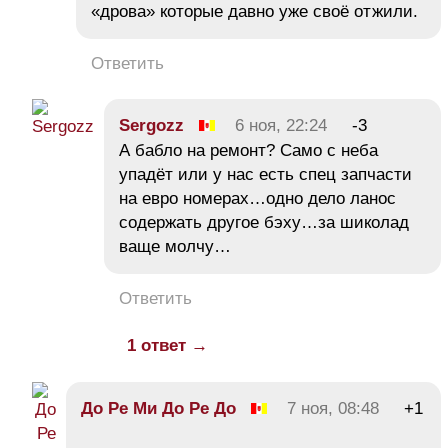
«дрова» которые давно уже своё отжили.
Ответить
Sergozz
6 ноя, 22:24
-3
А бабло на ремонт? Само с неба
упадёт или у нас есть спец запчасти
на евро номерах…одно дело ланос
содержать другое бэху…за шиколад
ваще молчу…
Ответить
1 ответ →
До Ре Ми До Ре До
7 ноя, 08:48
+1