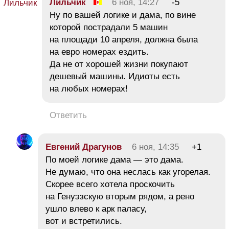
Лильчик
6 ноя, 14:27
-5
Ну по вашей логике и дама, по вине
которой пострадали 5 машин
на площади 10 апреля, должна была
на евро номерах ездить.
Да не от хорошей жизни покупают
дешевый машины. Идиоты есть
на любых номерах!
Ответить
Евгений Драгунов
6 ноя, 14:35
+1
По моей логике дама — это дама.
Не думаю, что она неслась как угорелая.
Скорее всего хотела проскочить
на Генуэзскую вторым рядом, а рено
ушло влево к арк паласу,
вот и встретились.