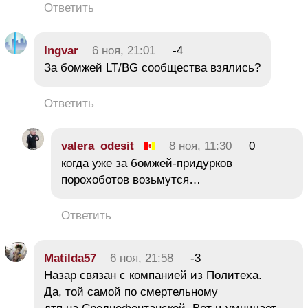
Ответить
Ingvar
6 ноя, 21:01
-4
За бомжей LT/BG сообщества взялись?
Ответить
valera_odesit
8 ноя, 11:30
0
когда уже за бомжей-придурков
порохоботов возьмутся…
Ответить
Matilda57
6 ноя, 21:58
-3
Назар связан с компанией из Политеха.
Да, той самой по смертельному