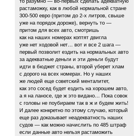
то разумно — во-первых сделать адекватную
растаможку, как в любой нормальной стране
300-500 евро (притом до 2-х литров, свыше
уже на порядок дороже), вернуть то —
притом для всех авто, смотришь
как на наших номерах коптят двигла
уже нет ходовой нет… вот и все 2 шага —
первый позволит ездить на нормальных авто
за адекватные деньги и эти деньги будут
идти в бюджет страны, второй уберет хлам
с дорого на всех номерах. Но у наших
же людей еще советский менталитет,
как это сосед будет ездить на хорошем авто,
а я на ланосе, где ж это видано… Пока совок
с головы не поубираем так в ж и будем жить!
И далее конкретно по этому случаю, который
еще раз доказывает неадекватность наших
судов — как можно начислить по 485 штраф
если данные авто нельзя растаможить