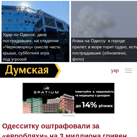
Удар по Одессе: двое
пострадавших, на стадионе
Атака на Одессу: в городе
«Черноморец» снесло часть
прилет, в море горит судно, ест
крыши, субботняя игра
пострадавшие (обновлено,
под угрозой
фото)
укр
Реклама
Одесситку оштрафовали за
«евробляхи» на 3 миллиона гривен