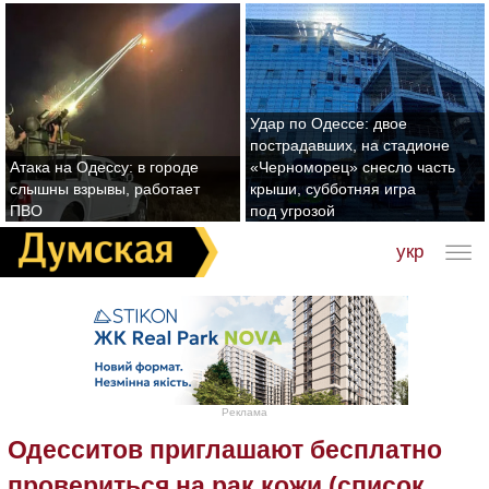
Удар по Одессе: двое
пострадавших, на стадионе
Атака на Одессу: в городе
«Черноморец» снесло часть
слышны взрывы, работает
крыши, субботняя игра
ПВО
под угрозой
укр
Реклама
Одесситов приглашают бесплатно
провериться на рак кожи (список