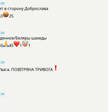
:06
ят в сторону Доброслава
63
25
:00
денное/Беляры шахеды
50
45
1
1
:59
Увага. ПОВІТРЯНА ТРИВОГА
1
:36