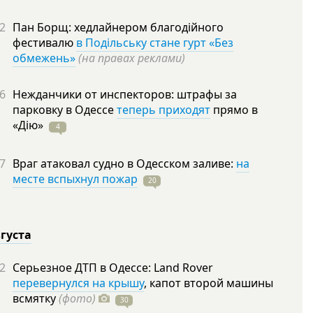
2
Пан Борщ: хедлайнером благодійного
фестивалю
в Подільську стане гурт «Без
обмежень»
(на правах реклами)
6
Нежданчики от инспекторов: штрафы за
парковку в Одессе
теперь приходят
прямо в
«Дію»
4
7
Враг атаковал судно в Одесском заливе:
на
месте вспыхнул пожар
20
вгуста
2
Серьезное ДТП в Одессе: Land Rover
перевернулся на крышу
, капот второй машины
всмятку
(фото)
30