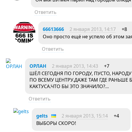
Ответить
66613666
2 января 2013, 14:17
+8
Оно просто ещё не успело об этом за
Ответить
ОРЛАН
2 января 2013, 14:43
+7
ШЁЛ СЕГОДНЯ ПО ГОРОДУ, ПУСТО, НАРОДУ
ПО ВСЕМУ ЦЕНТРУ.ДАЖЕ ТАМ ГДЕ РАНЬШЕ 
КАКТУСА.ЧТО БЫ ЭТО ЗНАЧИЛО?…
Ответить
gelts
2 января 2013, 15:14
+4
ВЫБОРЫ СКОРО!