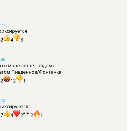
:32
фиксируется
32
4
3
:26
н в море летает рядом с
егом Пивденное/Фонтанка
32
12
1
:15
фиксируются
47
4
2
2
1