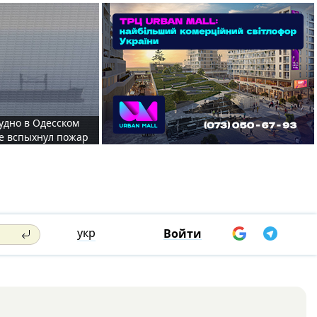
судно в Одесском
те вспыхнул пожар
укр
Войти