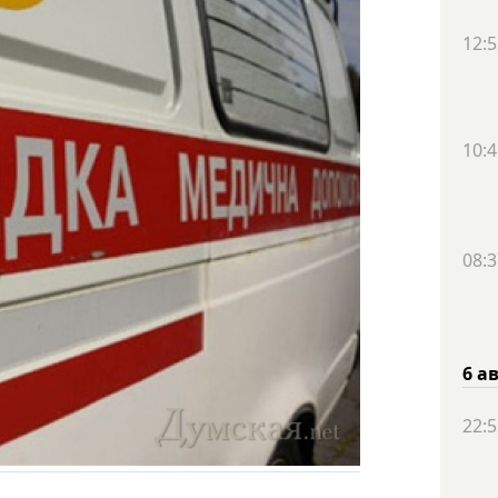
12:5
10:4
08:3
6 а
22:5