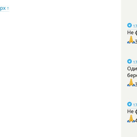
рх ↑
17
Не 
17
Оди
бер
17
Не 