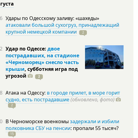
вгуста
6
Удары по Одесскому заливу: «шахеды»
атаковали большой сухогруз, принадлежащий
крупной немецкой компании
2
2
Удар по Одессе:
двое
пострадавших, на стадионе
«Черноморец» снесло часть
крыши
, субботняя игра под
угрозой
2
8
Атака на Одессу:
в городе прилет, в море горит
судно, есть пострадавшие
(обновлено, фото)
2
0
В Черноморске военкомы
задержали и избили
полковника СБУ на пенсии
: пропали 55
тысяч?
15