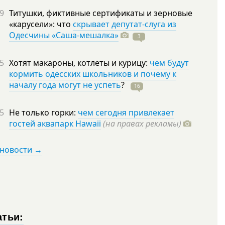
9
Титушки, фиктивные сертификаты и зерновые
«карусели»: что
скрывает депутат-слуга из
Одесчины «Саша-мешалка»
3
5
Хотят макароны, котлеты и курицу:
чем будут
кормить одесских школьников и почему к
началу года могут не успеть
?
16
5
Не только горки:
чем сегодня привлекает
гостей аквапарк Hawaii
(на правах рекламы)
 новости →
атьи: