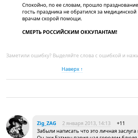
Спокойно, по ее словам, прошло празднование
гость праздника не обратился за медицинск
врачам скорой помощи.
СМЕРТЬ РОССИЙСКИМ ОККУПАНТАМ!
Заметили ошибку? Выделяйте слова с ошибкой и нажи
Наверх ↑
Zig_ZAG
2 января 2013, 14:13
+11
Забыли написать что это личная заслуга
Он аки Бэтмен парил над городом блюдя