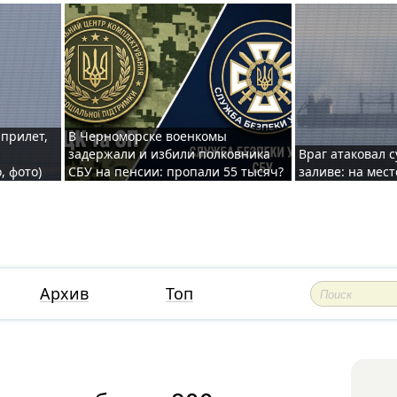
 прилет,
В Черноморске военкомы
задержали и избили полковника
Враг атаковал 
, фото)
СБУ на пенсии: пропали 55 тысяч?
заливе: на мес
Архив
Топ