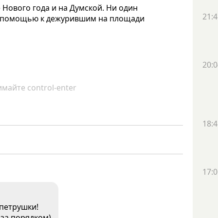
 Нового года и на Думской. Ни один
21:4
ой помощью к дежурившим на площади
20:0
майте control-enter
18:4
17:0
 петрушки!
 за порядком)