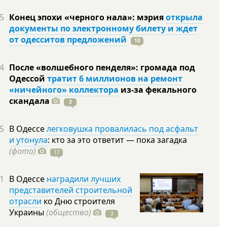
5
Конец эпохи «черного нала»: мэрия
открыла
документы по электронному билету и ждет
от одесситов предложений
10
4
После «волшебного пенделя»: громада под
Одессой
тратит 6 миллионов на ремонт
«ничейного» коллектора
из-за фекального
скандала
3
5
В Одессе
легковушка провалилась под асфальт
и утонула
: кто за это ответит — пока загадка
(фото)
17
1
В Одессе
наградили лучших
представителей строительной
отрасли
ко Дню строителя
Украины
(общество)
3