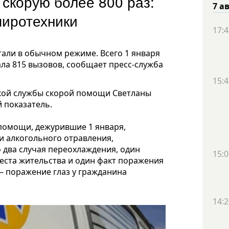
скорую более 800 раз:
7 а
пиротехники
17:4
али в обычном режиме. Всего 1 января
ла 815 вызовов, сообщает пресс-служба
15:4
ской службы скорой помощи Светланы
 показатель.
 помощи, дежурившие 1 января,
и алкогольного отравления,
 два случая переохлаждения, один
15:0
еста жительства и один факт поражения
– поражение глаз у гражданина
14:2