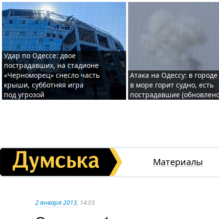
Удар по Одессе: двое
пострадавших, на стадионе
«Черноморец» снесло часть
Атака на Одессу: в городе
крыши, субботняя игра
в море горит судно, есть
под угрозой
пострадавшие (обновлено
Материалы
2 января 2013
, 14:03