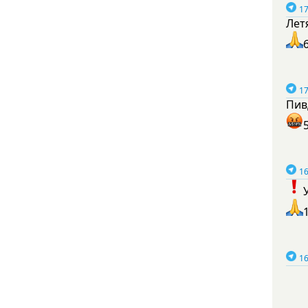
17
Лет
17
Пив
16
16