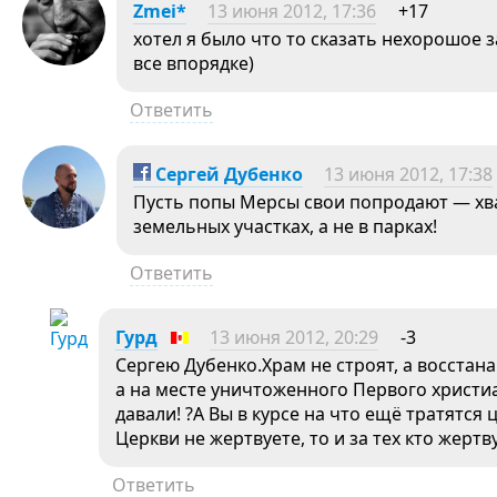
Zmei*
13 июня 2012, 17:36
+17
хотел я было что то сказать нехорошое з
все впорядке)
Ответить
Сергей Дубенко
13 июня 2012, 17:38
Пусть попы Мерсы свои попродают — хват
земельных участках, а не в парках!
Ответить
Гурд
13 июня 2012, 20:29
-3
Сергею Дубенко.Храм не строят, а восстан
а на месте уничтоженного Первого христи
давали! ?А Вы в курсе на что ещё тратятся
Церкви не жертвуете, то и за тех кто жертв
Ответить