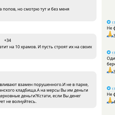
а попов, но смотрю тут и без меня
17
Не 
+34
ит на 10 храмов. И пусть строят их на своих
17
Оди
бер
авливают взамен порушенного.И не в парке,
17
анского кладбища.А на мерсы Вы им деньги
Не 
 церковные деньги?Кстати, если Вы денег
ует не волнуйтесь.