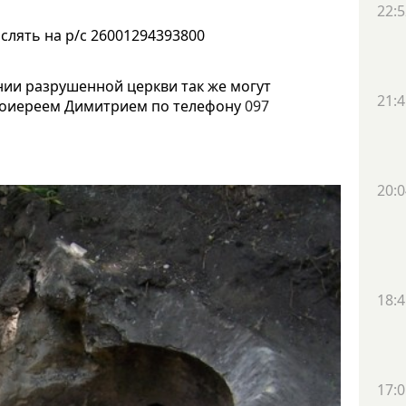
22:5
лять на р/с 26001294393800
ии разрушенной церкви так же могут
21:4
отоиереем Димитрием по телефону
097
20:0
18:4
17:0