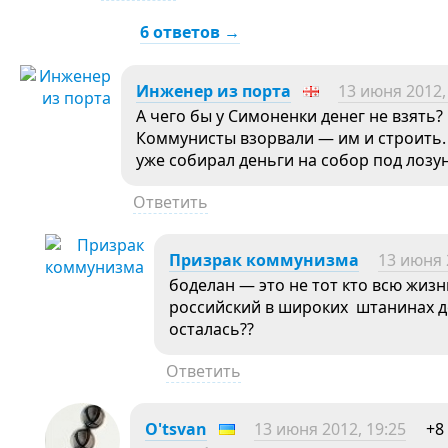
6 ответов →
Инженер из порта
13 июня 2012,
А чего бы у Симоненки денег не взять?
Коммунисты взорвали — им и строить.
уже собирал деньги на собор под лозу
Ответить
Призрак коммунизма
13 июня 
боделан — это не тот кто всю жизн
российский в широких штанинах де
осталась??
Ответить
O'tsvan
13 июня 2012, 19:25
+8