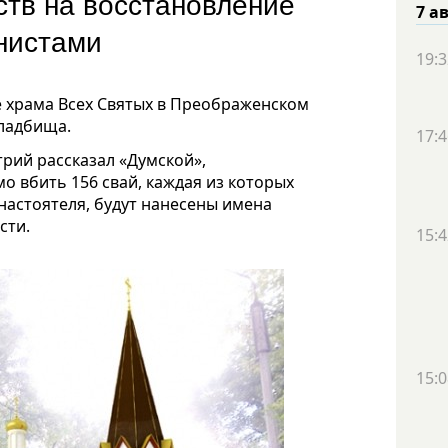
ств на восстановление
7 а
унистами
19:3
е храма Всех Святых в Преображенском
кладбища.
17:4
рий рассказал «Думской»,
о вбить 156 свай, каждая из которых
м настоятеля, будут нанесены имена
сти.
15:4
15:0