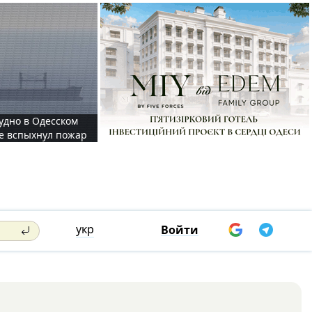
судно в Одесском
те вспыхнул пожар
укр
Войти