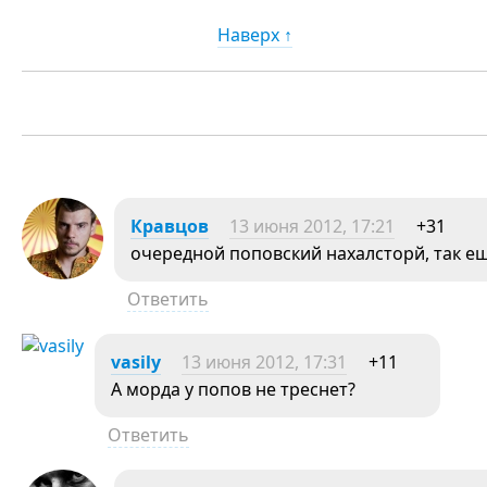
Наверх ↑
Кравцов
13 июня 2012, 17:21
+31
очередной поповский нахалсторй, так ещ
Ответить
vasily
13 июня 2012, 17:31
+11
А морда у попов не треснет?
Ответить