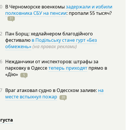
0
В Черноморске военкомы
задержали и избили
полковника СБУ на пенсии
: пропали 55
тысяч?
31
2
Пан Борщ: хедлайнером благодійного
фестивалю
в Подільську стане гурт «Без
обмежень»
(на правах реклами)
6
Нежданчики от инспекторов: штрафы за
парковку в Одессе
теперь приходят
прямо в
«Дію»
5
7
Враг атаковал судно в Одесском заливе:
на
месте вспыхнул пожар
20
вгуста