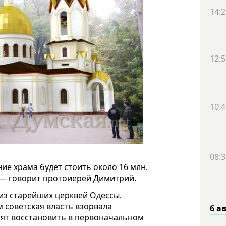
14:2
12:5
10:4
08:3
ие храма будет стоить около 16 млн.
, — говорит протоиерей Димитрий.
из старейших церквей Одессы.
ом советская власть взорвала
6 а
тят восстановить в первоначальном