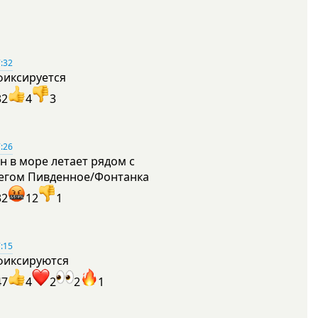
:32
фиксируется
32
4
3
:26
н в море летает рядом с
егом Пивденное/Фонтанка
32
12
1
:15
фиксируются
47
4
2
2
1