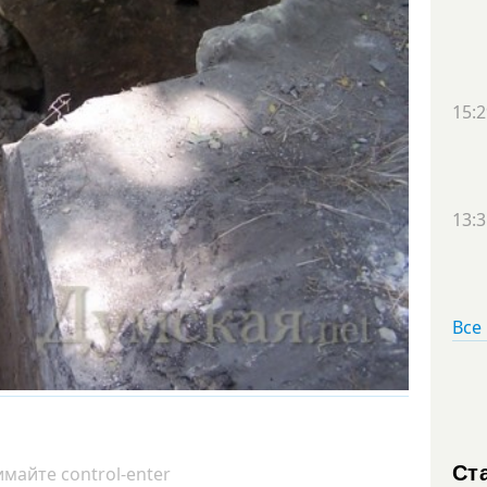
15:2
13:3
Все
Ст
майте control-enter