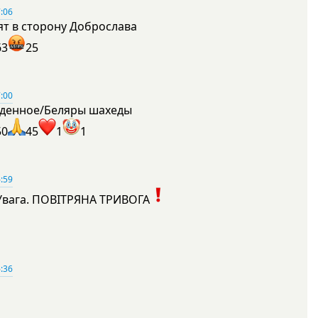
:06
ят в сторону Доброслава
63
25
:00
денное/Беляры шахеды
50
45
1
1
:59
Увага. ПОВІТРЯНА ТРИВОГА
1
:36