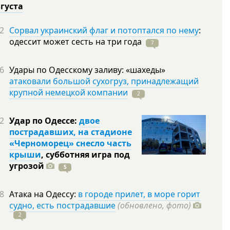
вгуста
2
Сорвал украинский флаг и потоптался по нему
:
одессит может сесть на три
года
7
6
Удары по Одесскому заливу: «шахеды»
атаковали большой сухогруз, принадлежащий
крупной немецкой компании
2
2
Удар по Одессе:
двое
пострадавших, на стадионе
«Черноморец» снесло часть
крыши
, субботняя игра под
угрозой
5
8
Атака на Одессу:
в городе прилет, в море горит
судно, есть пострадавшие
(обновлено, фото)
2