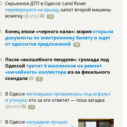
2
Серьезное ДТП в Одессе: Land Rover
перевернулся на крышу
, капот второй машины
всмятку
(фото)
36
5
Конец эпохи «черного нала»: мэрия
открыла
документы по электронному билету и ждет
от одесситов предложений
10
4
После «волшебного пенделя»: громада под
Одессой
тратит 6 миллионов на ремонт
«ничейного» коллектора
из-за фекального
скандала
3
5
В Одессе
легковушка провалилась под асфальт
и утонула
: кто за это ответит — пока загадка
(фото)
17
1
В Одессе
наградили лучших