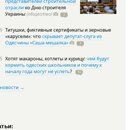
представителей строительной
отрасли
ко Дню строителя
Украины
(общество)
3
9
Титушки, фиктивные сертификаты и зерновые
«карусели»: что
скрывает депутат-слуга из
Одесчины «Саша-мешалка»
3
5
Хотят макароны, котлеты и курицу:
чем будут
кормить одесских школьников и почему к
началу года могут не успеть
?
16
 новости →
атьи: