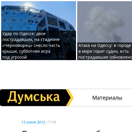
Удар по Одессе: двое
пострадавших, на стадионе
«Черноморец» снесло часть
Атака на Одессу: в городе
крыши, субботняя игра
в море горит судно, есть
под угрозой
пострадавшие (обновлено
Материалы
13 июня 2012
, 17:16