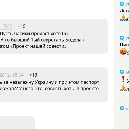
17
Лет
 17:42
+15
 Пусть часики продаст хотя бы.
17
 А то бывший 1ый секретарь Боделан
Пив
нгом «Проект нашей совести».
16
2012, 18:54
+13
ь за незалежну Украину и при этом паспорт
ржал?? У него что совесть хоть в проекте
16