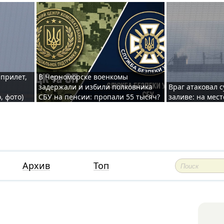
 прилет,
В Черноморске военкомы
задержали и избили полковника
Враг атаковал 
, фото)
СБУ на пенсии: пропали 55 тысяч?
заливе: на мес
Архив
Топ