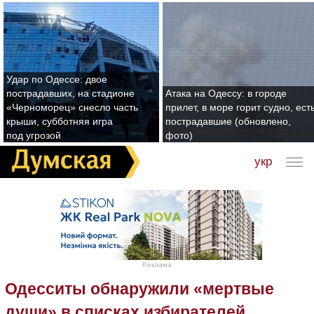
Удар по Одессе: двое
пострадавших, на стадионе
Атака на Одессу: в городе
«Черноморец» снесло часть
прилет, в море горит судно, ест
крыши, субботняя игра
пострадавшие (обновлено,
под угрозой
фото)
укр
Реклама
Одесситы обнаружили «мертвые
души» в списках избирателей