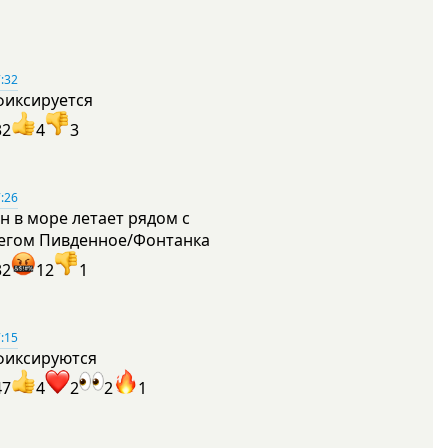
:32
фиксируется
32
4
3
:26
н в море летает рядом с
егом Пивденное/Фонтанка
32
12
1
:15
фиксируются
47
4
2
2
1