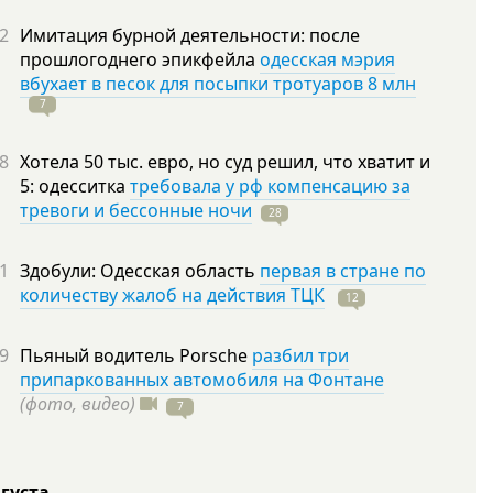
2
Имитация бурной деятельности: после
прошлогоднего эпикфейла
одесская мэрия
вбухает в песок для посыпки тротуаров 8 млн
7
8
Хотела 50 тыс. евро, но суд решил, что хватит и
5: одесситка
требовала у рф компенсацию за
тревоги и бессонные ночи
28
1
Здобули: Одесская область
первая в стране по
количеству жалоб на действия ТЦК
12
9
Пьяный водитель Porsche
разбил три
припаркованных автомобиля на Фонтане
(фото, видео)
7
вгуста