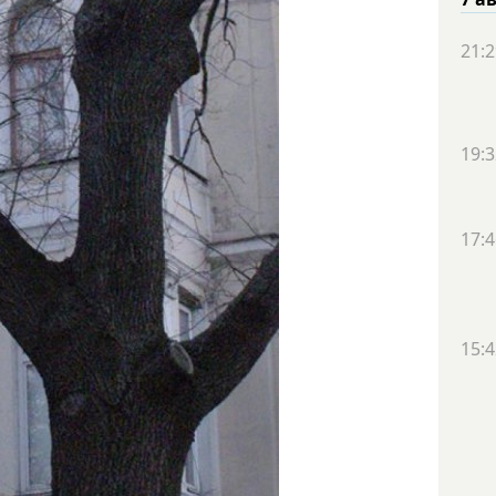
21:2
19:3
17:4
15:4