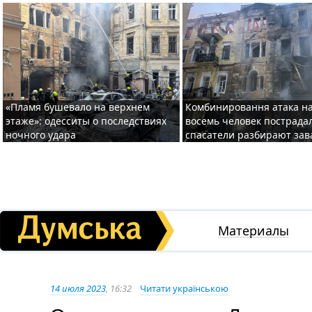
«Пламя бушевало на верхнем
Комбинировання атака на
этаже»: одесситы о последствиях
восемь человек пострада
ночного удара
спасатели разбирают за
Материалы
14 июля 2023
, 16:32
Читати українською