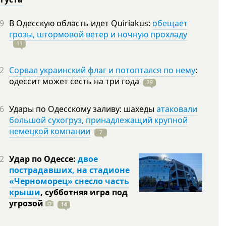
9
В Одесскую область идет Quiriakus:
обещает
грозы, штормовой ветер и ночную прохладу
11
2
Сорвал украинский флаг и потоптался по нему
:
одессит может сесть на три
года
29
6
Удары по Одесскому заливу: шахеды
атаковали
большой сухогруз, принадлежащий крупной
немецкой компании
7
2
Удар по Одессе:
двое
пострадавших, на стадионе
«Черноморец» снесло часть
крыши
, субботняя игра под
угрозой
14