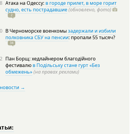
8
Атака на Одессу:
в городе прилет, в море горит
судно, есть пострадавшие
(обновлено, фото)
2
0
В Черноморске военкомы
задержали и избили
полковника СБУ на пенсии
: пропали 55
тысяч?
34
2
Пан Борщ: хедлайнером благодійного
фестивалю
в Подільську стане гурт «Без
обмежень»
(на правах реклами)
 новости →
атьи: