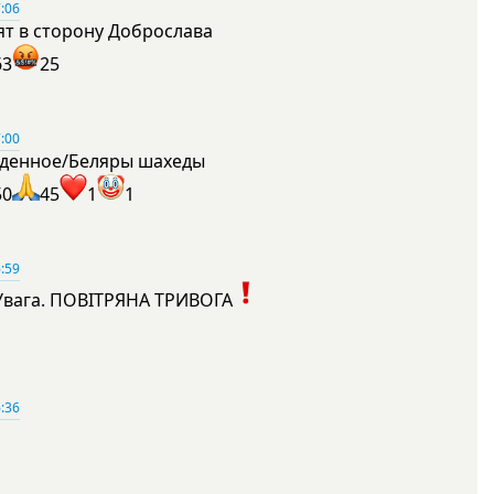
:06
ят в сторону Доброслава
63
25
:00
денное/Беляры шахеды
50
45
1
1
:59
Увага. ПОВІТРЯНА ТРИВОГА
1
:36