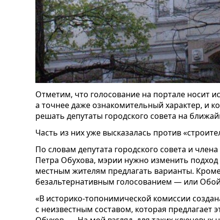
Отметим, что голосование на портале носит 
а точнее даже ознакомительный характер, и к
решать депутаты городского совета на ближай
Часть из них уже высказалась против «строит
По словам депутата городского совета и член
Петра Обухова, мэрии нужно изменить подход 
местным жителям предлагать варианты. Кроме 
безальтернативным голосованием — или Обойн
«В историко-топонимической комиссии создана
с неизвестным составом, которая предлагает 