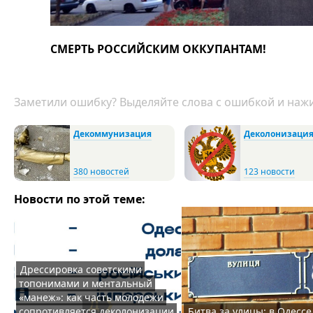
СМЕРТЬ РОССИЙСКИМ ОККУПАНТАМ!
Заметили ошибку? Выделяйте слова с ошибкой и нажи
Декоммунизация
Деколонизаци
380 новостей
123 новости
Новости по этой теме:
Дрессировка советскими
топонимами и ментальный
«манеж»: как часть молодежи
сопротивляется деколонизации
Битва за улицы: в Одессе