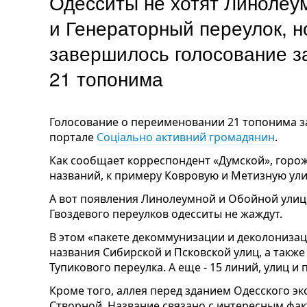
Одесситы не хотят Линолеу
и Генераторный переулок, н
завершилось голосование з
21 топонима
Голосование о переименовании 21 топонима з
портале
Соціально активний громадянин
.
Как сообщает корреспондент «Думской», горо
названий, к примеру Ковровую и Метизную ул
А вот появления Линолеумной и Обойной улиц,
Гвоздевого переулков одесситы не жаждут.
В этом «пакете декоммунизации и деколониза
названия Сибирской и Псковской улиц, а также
Тупикового переулка. А еще - 15 линий, улиц и
Кроме того, аллея перед зданием Одесского э
Створной. Название связано с интересным фа