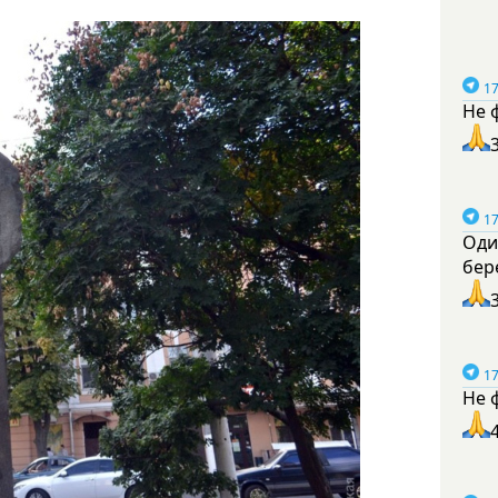
17
Не 
17
Оди
бер
17
Не 