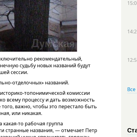
15:0
14:2
исключительно рекомендательный,
12:5
онечную судьбу новых названий будут
шей сессии.
ельно-отделочных» названий.
Все
а историко-топонимической комиссии
ко всему процессу и дать возможность
того, важно, чтобы это перестало быть
ая, или никакая.
 какая-то рабочая группа
Ст
эти странные названия, — отмечает Петр