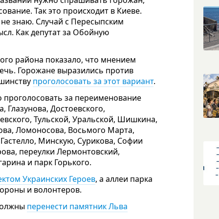
 названий нужно спрашивать горожан,
сование. Так это происходит в Киеве.
я не знаю. Случай с Пересыпским
ысл. Как депутат за Обойную
ого района показало, что мнением
речь. Горожане выразились против
ьшинству
проголосовать за этот вариант
.
но проголосовать за переименование
, Глазунова, Достоевского,
евского, Тульской, Уральской, Шишкина,
зова, Ломоносова, Восьмого Марта,
 Гастелло, Минскую, Сурикова, Софии
ова, переулки Лермонтовский,
гарина и парк Горького.
ектом Украинских Героев
, а аллеи парка
ороны и волонтеров.
 должны
перенести памятник Льва