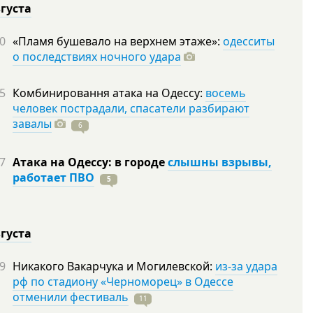
вгуста
0
«Пламя бушевало на верхнем этаже»:
одесситы
о последствиях ночного удара
5
Комбинировання атака на Одессу:
восемь
человек пострадали, спасатели разбирают
завалы
6
7
Атака на Одессу: в городе
слышны взрывы,
работает ПВО
5
вгуста
9
Никакого Вакарчука и Могилевской:
из-за удара
рф по стадиону «Черноморец» в Одессе
отменили фестиваль
11