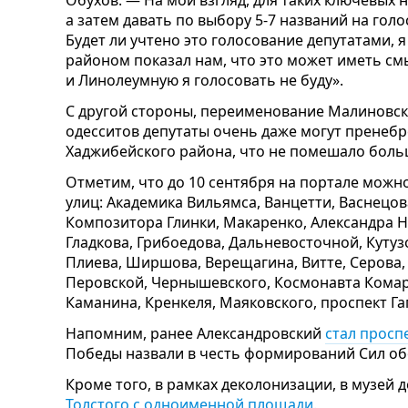
Обухов. — На мой взгляд, для таких ключевых
а затем давать по выбору 5-7 названий на голо
Будет ли учтено это голосование депутатами, 
районом показал нам, что это может иметь см
и Линолеумную я голосовать не буду».
С другой стороны, переименование Малиновск
одесситов депутаты очень даже могут пренеб
Хаджибейского района, что не помешало бол
Отметим, что до 10 сентября на портале мож
улиц: Академика Вильямса, Ванцетти, Васнецова
Композитора Глинки, Макаренко, Александра Н
Гладкова, Грибоедова, Дальневосточной, Куту
Плиева, Ширшова, Верещагина, Витте, Серова,
Перовской, Чернышевского, Космонавта Комар
Каманина, Кренкеля, Маяковского, проспект Га
Напомним, ранее Александровский
стал просп
Победы назвали в честь формирований Сил об
Кроме того, в рамках деколонизации, в музей
Толстого с одноименной площади.