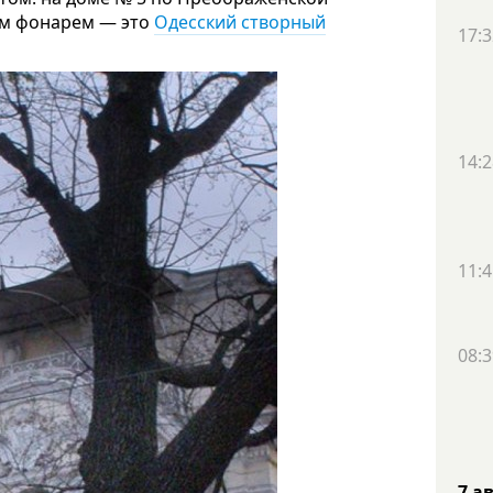
ым фонарем — это
Одесский створный
17:3
14:2
11:4
08:3
7 а