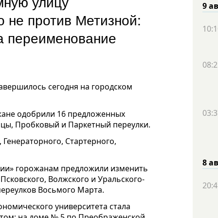
мную улицу
9 а
о не против Метизной:
10:1
а переименование
08:2
авершилось сегодня на городском
03:3
жане одобрили 16 предложенных
ицы, Пробковый и Паркетный переулки.
 Генераторного, Стартерного,
8 а
ции» горожанам предложили изменить
 Псковского, Волжского и Уральского-
20:4
 переулков Восьмого Марта.
кономического университета стала
ктом: на доме № 5 по Преображенской