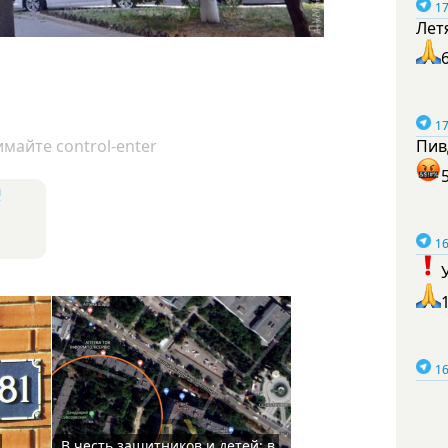
17
Лет
17
майте control-enter
Пив
я
16
16
В честь защитников и детей: в