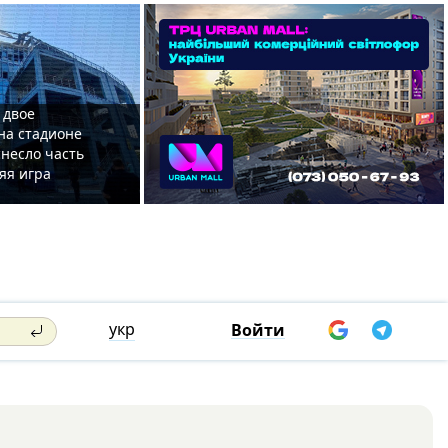
 двое
на стадионе
несло часть
яя игра
укр
Войти