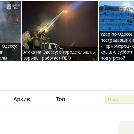
Удар по Одессе:
пострадавших, 
 Одессу:
«Черноморец» с
ли,
Атака на Одессу: в городе слышны
крыши, субботн
валы
взрывы, работает ПВО
под угрозой
Архив
Топ