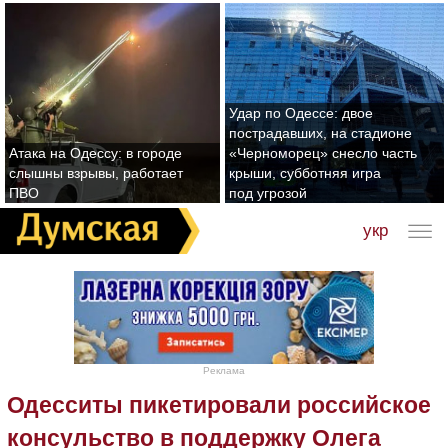
Удар по Одессе: двое
пострадавших, на стадионе
Атака на Одессу: в городе
«Черноморец» снесло часть
слышны взрывы, работает
крыши, субботняя игра
ПВО
под угрозой
укр
Реклама
Одесситы пикетировали российское
консульство в поддержку Олега