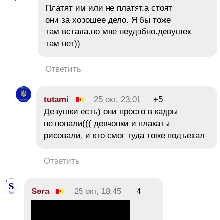
Платят им или не платят.а стоят
они за хорошее дело. Я бы тоже
там встала.но мне неудобно.девушек
там нет))
Ответить
tutami
25 окт, 23:01
+5
Девушки есть) они просто в кадры
не попали((( девчонки и плакаты
рисовали, и кто смог туда тоже подъехал
Ответить
Sera
25 окт, 18:45
-4