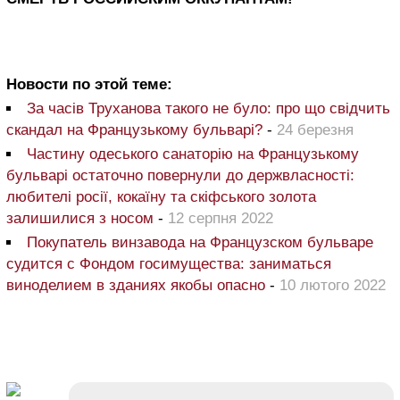
Новости по этой теме:
За часів Труханова такого не було: про що свідчить
скандал на Французькому бульварі?
-
24 березня
Частину одеського санаторію на Французькому
бульварі остаточно повернули до держвласності:
любителі росії, кокаїну та скіфського золота
залишилися з носом
-
12 серпня 2022
Покупатель винзавода на Французском бульваре
судится с Фондом госимущества: заниматься
виноделием в зданиях якобы опасно
-
10 лютого 2022