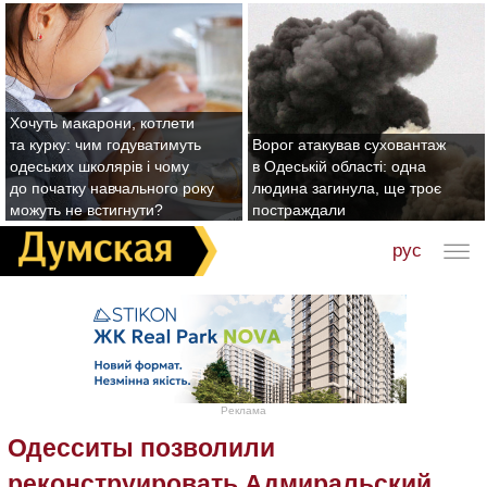
Хочуть макарони, котлети
та курку: чим годуватимуть
Ворог атакував суховантаж
одеських школярів і чому
в Одеській області: одна
до початку навчального року
людина загинула, ще троє
можуть не встигнути?
постраждали
рус
Реклама
Одесситы позволили
реконструировать Адмиральский