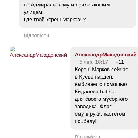
по Адмиральскому и прилегающим
улицам!
Где твой кореш Марков! ?
Відповісти
АлександрМакедонский
5 чер, 18:17
+11
Кореш Марков сейчас
в Куеве нардеп,
выбивает с помощью
Кидалова бабло
для своего мусорного
заводика. Флаг
ему в руки, кастетом
по..балу!
Відповісти