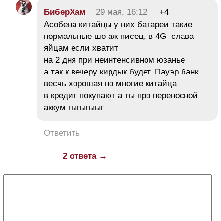
БиберХам
29 мая, 16:12
+4
Асобена китайцы у них батареи такие
нормальные шо аж писец, в 4G слава
яйцам если хватит
на 2 дня при неинтенсивном юзанье
а так к вечеру кирдык будет. Пауэр банк
весчь хорошая но многие китайца
в кредит покупают а ты про переносной
аккум гыгыгыыг
Ответить
2 ответа →