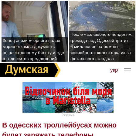
После «волшебного пенделя»:
Конец эпохи «черного нала»:
громада под Одессой тратит
мэрия открыла документы
6 миллионов на ремонт
по электронному билету и ждет
«ничейного» коллектора из-за
от одесситов предложений
фекального скандала
укр
Реклама
В одесских троллейбусах можно
будет заряжать телефоны