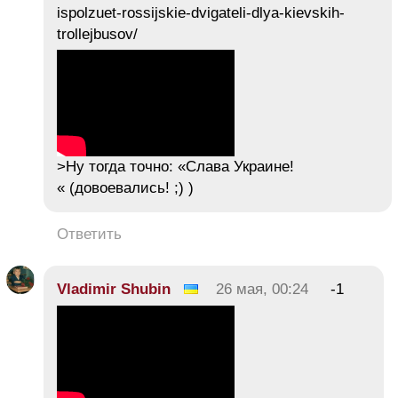
ispolzuet-rossijskie-dvigateli-dlya-kievskih-
trollejbusov/
>Ну тогда точно: «Слава Украине!
« (довоевались! ;) )
Ответить
Vladimir Shubin
26 мая, 00:24
-1