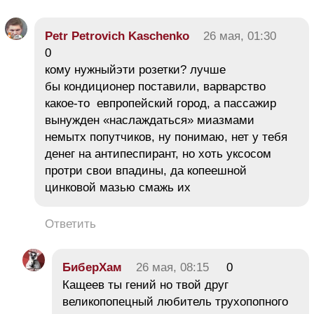
Petr Petrovich Kaschenko
26 мая, 01:30
0
кому нужныйэти розетки? лучше
бы кондиционер поставили, варварство
какое-то евпропейский город, а пассажир
вынужден «наслаждаться» миазмами
немытх попутчиков, ну понимаю, нет у тебя
денег на антипеспирант, но хоть уксосом
протри свои впадины, да копеешной
цинковой мазью смажь их
Ответить
БиберХам
26 мая, 08:15
0
Кащеев ты гений но твой друг
великопопецный любитель трухопопного