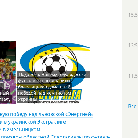
15:5
13:5
Подарок к Новому году: одесские
11:5
футзалисты поздравили
 в
болельщиков домашней
ьный
победой над чемпионом
тзалу
Украины
Все
вую победу над львовской «Энергией»
 в украинской Экстра-лиге
и в Хмельницком
 призеры областной Спартакиады по футзалу