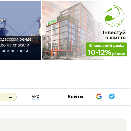
одесском рейде:
Leo не спасали
 чем он грозит
укр
Войти