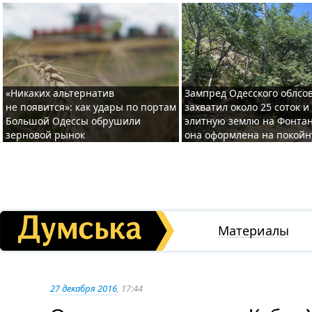
«Никаких альтернатив
Зампред Одесского облсо
не появится»: как удары по портам
захватил около 25 соток и
Большой Одессы обрушили
элитную землю на Фонтан
зерновой рынок
она оформлена на покой
Материалы
27 декабря 2016
, 17:44