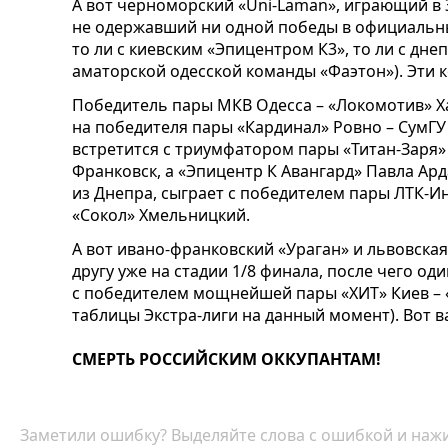
А вот черноморский «Uni-Laman», играющий в 
не одержавший ни одной победы в официальных 
то ли с киевским «Эпицентром К3», то ли с дн
аматорской одесской команды «Фаэтон»). Эти 
Победитель пары МКВ Одесса – «Локомотив» Х
на победителя пары «Кардинал» Ровно – СумГУ
встретится с триумфатором пары «Титан-Заря»
Франковск, а «Эпицентр К Авангард» Павла Ард
из Днепра, сыграет с победителем пары ЛТК-И
«Сокол» Хмельницкий.
А вот ивано-франковский «Ураган» и львовская
другу уже на стадии 1/8 финала, после чего од
с победителем мощнейшей пары «ХИТ» Киев – 
таблицы Экстра-лиги на данный момент). Вот в
СМЕРТЬ РОССИЙСКИМ ОККУПАНТАМ!
Заметили ошибку? Выделяйте слова с ошибкой и нажи