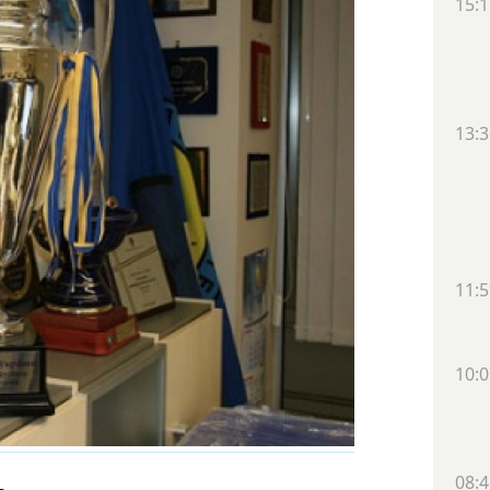
15:1
13:3
11:5
10:0
08:4