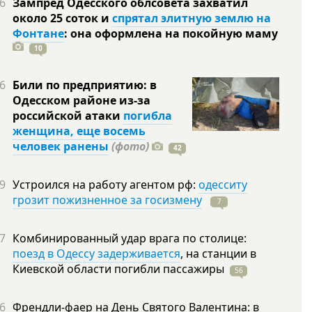
6
Зампред Одесского облсовета захватил
около 25 соток и
спрятал элитную землю на
Фонтане
: она оформлена на покойную
маму
10
6
Били по предприятию: в
Одесском районе из-за
российской атаки
погибла
женщина, еще восемь
человек ранены
(фото)
42
9
Устроился на работу агентом рф:
одесситу
грозит пожизненное за госизмену
7
7
Комбинированный удар врага по столице:
поезд в Одессу задерживается
, на станции в
Киевской области погибли
пассажиры
56
6
Френдли-фаер на День Святого Валентина: в