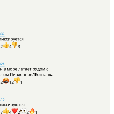
:32
фиксируется
32
4
3
:26
н в море летает рядом с
егом Пивденное/Фонтанка
32
12
1
:15
фиксируются
47
4
2
2
1