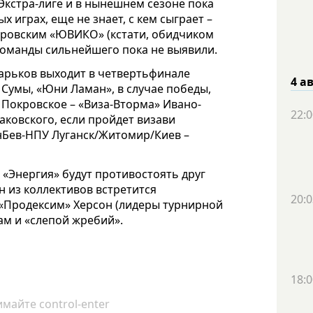
Экстра-лиге и в нынешнем сезоне пока
играх, еще не знает, с кем сыграет –
епровским «ЮВИКО» (кстати, обидчиком
команды сильнейшего пока не выявили.
арьков выходит в четвертьфинале
4 а
 Сумы, «Юни Ламан», в случае победы,
 Покровское – «Виза-Вторма» Ивано-
22:0
аковского, если пройдет визави
нБев-НПУ Луганск/Житомир/Киев –
 «Энергия» будут противостоять друг
ин из коллективов встретится
20:0
«Продексим» Херсон (лидеры турнирной
ам и «слепой жребий».
18:0
майте control-enter