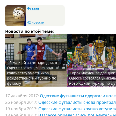
Футзал
42 новости
Новости по этой теме:
45 матчей за четыре дня: в
Одессе состоялся рекордный по
количеству участников
Сорок матчей за два дня:
рождественский турнир по
Одессе состоялся уникал
футзалу
новогодний турнир по фу
17 декабря 2017:
Одесские футзалисты одержали воле
26 ноября 2017:
Одесские футзалисты снова проиграли
19 ноября 2017:
Одесские футзалисты крупно уступил
18 ноября 2017:
В Одессе определились победитель и