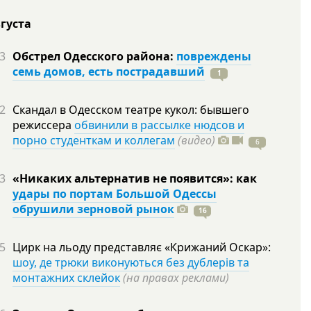
вгуста
3
Обстрел Одесского района:
повреждены
семь домов, есть пострадавший
1
2
Скандал в Одесском театре кукол: бывшего
режиссера
обвинили в рассылке нюдсов и
порно студенткам и коллегам
(видео)
6
3
«Никаких альтернатив не появится»: как
удары по портам Большой Одессы
обрушили зерновой рынок
16
5
Цирк на льоду представляє «Крижаний Оскар»:
шоу, де трюки виконуються без дублерів та
монтажних склейок
(на правах реклами)