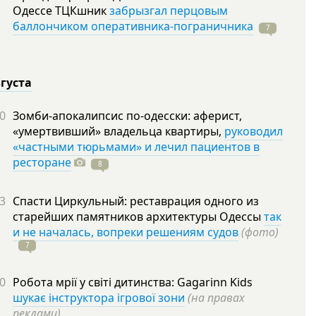
Одессе ТЦКшник
забрызгал перцовым
баллончиком оперативника-пограничника
7
вгуста
0
Зомби-апокалипсис по-одесски: аферист,
«умертвивший» владельца квартиры,
руководил
«частными тюрьмами» и лечил пациентов в
ресторане
8
3
Спасти Циркульный: реставрация одного из
старейших памятников архитектуры Одессы
так
и не началась, вопреки решениям судов
(фото)
7
0
Робота мрії у світі дитинства: Gagarinn Kids
шукає інструктора ігрової зони
(на правах
реклами)