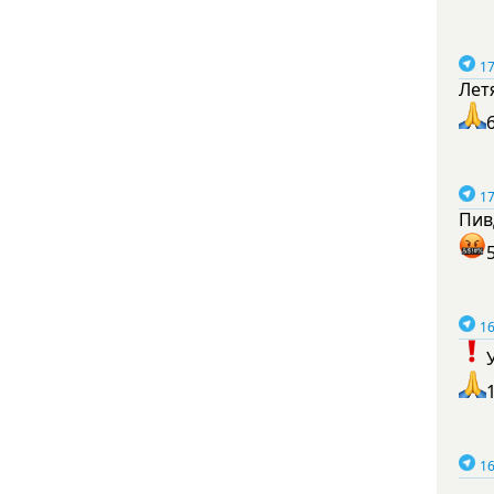
17
Лет
17
Пив
16
16