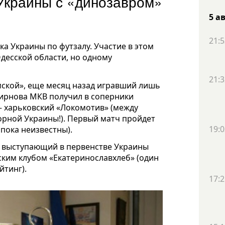
 Украины с «динозавром»
5 а
21:5
ка Украины по футзалу. Участие в этом
десской области, но одному
21:3
ской», еще месяц назад игравший лишь
ирнова МКВ получил в соперники
– харьковский «Локомотив» (между
орной Украины!). Первый матч пройдет
19:0
 пока неизвестны).
», выступающий в первенстве Украины
ским клубом «Екатеринославхлеб» (один
йтинг).
17:2