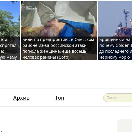
вета
Били по предприятию: в Одесском
Брошенный на 
 спрятал
районе из-за российской атаки
почему Golden 
е:
погибла женщина, еще восемь
до последнего и
ную маму
человек ранены (фото)
Черному морю
Архив
Топ