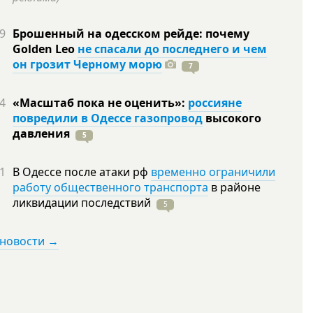
9
Брошенный на одесском рейде: почему
Golden Leo
не спасали до последнего и чем
он грозит Черному морю
7
4
«Масштаб пока не оценить»:
россияне
повредили в Одессе газопровод
высокого
давления
5
1
В Одессе после атаки рф
временно ограничили
работу общественного транспорта
в районе
ликвидации
последствий
5
 новости →