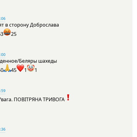
:06
ят в сторону Доброслава
63
25
:00
денное/Беляры шахеды
50
45
1
1
:59
Увага. ПОВІТРЯНА ТРИВОГА
1
:36