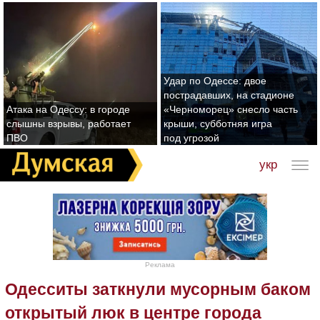
Удар по Одессе: двое
пострадавших, на стадионе
Атака на Одессу: в городе
«Черноморец» снесло часть
слышны взрывы, работает
крыши, субботняя игра
ПВО
под угрозой
укр
Реклама
Одесситы заткнули мусорным баком
открытый люк в центре города