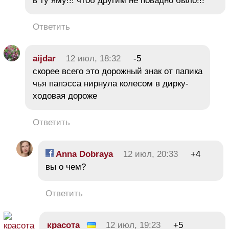
в ту яму!!! чтоб другим не повадно было!!!
Ответить
aijdar
12 июл, 18:32
-5
скорее всего это дорожный знак от папика
чья папэсса нирнула колесом в дирку-
ходовая дороже
Ответить
Anna Dobraya
12 июл, 20:33
+4
вы о чем?
Ответить
красота
12 июл, 19:23
+5