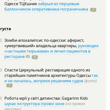
Одессе ТЦКшник
забрызгал перцовым
баллончиком оперативника-пограничника
7
вгуста
0
Зомби-апокалипсис по-одесски: аферист,
«умертвивший» владельца квартиры,
руководил
«частными тюрьмами» и лечил пациентов в
ресторане
8
3
Спасти Циркульный: реставрация одного из
старейших памятников архитектуры Одессы
так
и не началась, вопреки решениям судов
(фото)
7
0
Робота мрії у світі дитинства: Gagarinn Kids
шукає інструктора ігрової зони
(на правах
реклами)