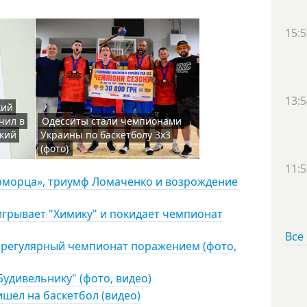
15:5
13:5
кий
чил в
Одесситы стали чемпионами
ский
Украины по баскетболу 3х3
(фото)
11:5
номорца», триумф Ломаченко и возрождение
игрывает "Химику" и покидает чемпионат
Все
а регулярный чемпионат поражением (фото,
Будивельнику" (фото, видео)
шел на баскетбол (видео)