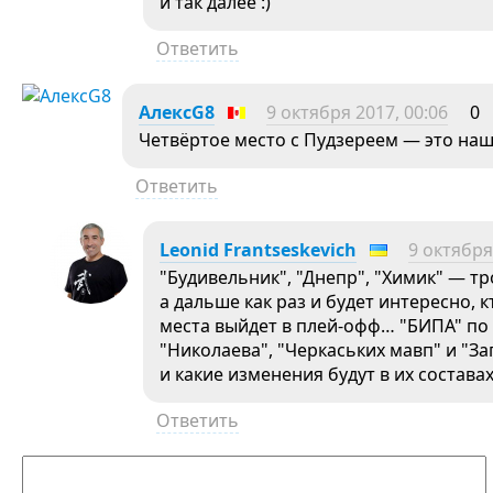
и так далее :)
Ответить
АлексG8
9 октября 2017, 00:06
0
Четвёртое место с Пудзереем — это наш
Ответить
Leonid Frantseskevich
9 октября
"Будивельник", "Днепр", "Химик" — тр
а дальше как раз и будет интересно, к
места выйдет в плей-офф… "БИПА" по 
"Николаева", "Черкаських мавп" и "З
и какие изменения будут в их состав
Ответить