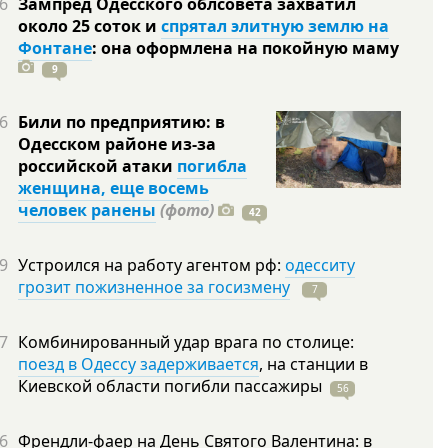
6
Зампред Одесского облсовета захватил
около 25 соток и
спрятал элитную землю на
Фонтане
: она оформлена на покойную
маму
9
6
Били по предприятию: в
Одесском районе из-за
российской атаки
погибла
женщина, еще восемь
человек ранены
(фото)
42
9
Устроился на работу агентом рф:
одесситу
грозит пожизненное за госизмену
7
7
Комбинированный удар врага по столице:
поезд в Одессу задерживается
, на станции в
Киевской области погибли
пассажиры
56
6
Френдли-фаер на День Святого Валентина: в