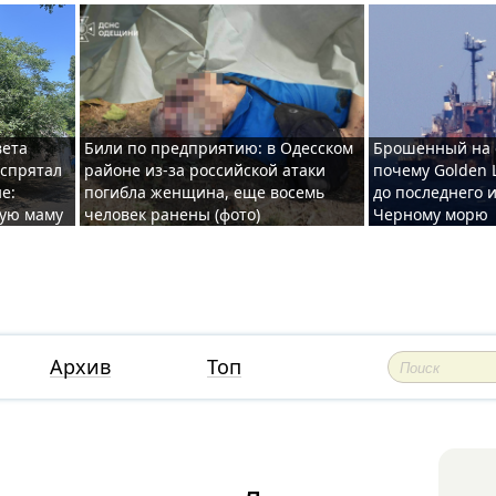
вета
Били по предприятию: в Одесском
Брошенный на 
 спрятал
районе из-за российской атаки
почему Golden 
е:
погибла женщина, еще восемь
до последнего и
ную маму
человек ранены (фото)
Черному морю
Архив
Топ