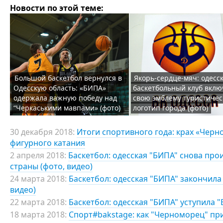
Новости по этой теме:
Большой баскетбол вернулся в
Якорь-сердце-мяч: одесс
Одесскую область: «БИПА»
баскетбольный клуб вклю
одержала важную победу над
свою эмблему туристиче
“Черкаськими мавпами» (фото)
логотип города (фото)
30 декабря 2018:
Итоги спортивного года: крах «Чер
фигурного катания
2 апреля 2018:
Баскетбол: одесская "БИПА" снова про
страны (фото, видео)
24 марта 2018:
Баскетбол: одесская "БИПА" закончил
видео)
22 марта 2018:
Баскетбол: одесская "БИПА" уступила "
18 марта 2018:
Спорт#bakstage: как "Черноморец" при