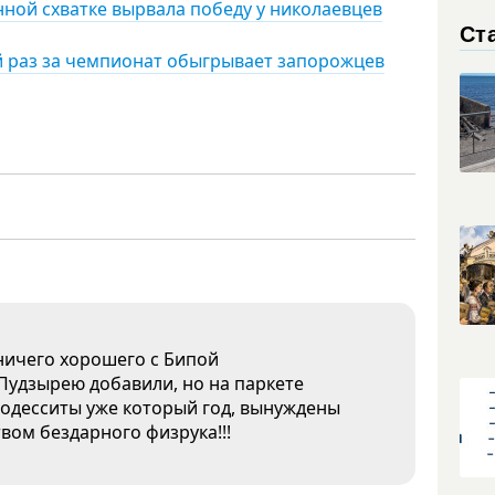
нной схватке вырвала победу у николаевцев
Ст
ый раз за чемпионат обыгрывает запорожцев
ничего хорошего с Бипой
 Пудзырею добавили, но на паркете
о одесситы уже который год, вынуждены
вом бездарного физрука!!!