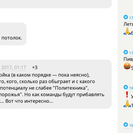
17
Лет
 потолок.
17
Пив
 2017, 01:17
+3
ойка (в каком порядке — пока неясно),
то, кого, сколько раз обыграет и с какого
потенциалу не слабее "Политехника",
16
апорожья". Но как команды будут прибавлять
ах… Вот что интересно…
16