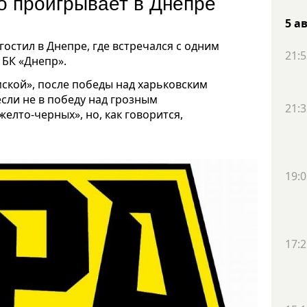
 проигрывает в Днепре
5 а
остил в Днепре, где встречался с одним
21:5
 БК «Днепр».
ской», после победы над харьковским
ли не в победу над грозным
21:3
елто-черных», но, как говорится,
19:0
17:2