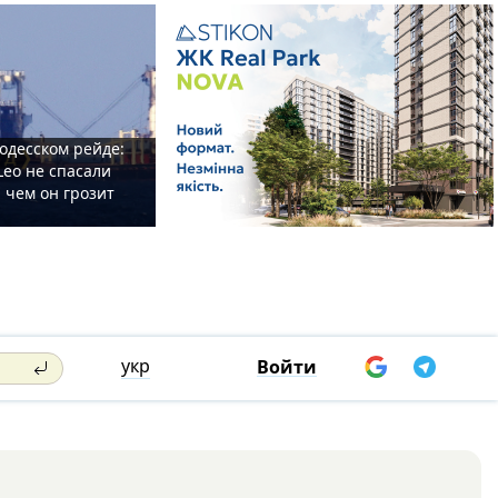
одесском рейде:
Leo не спасали
 чем он грозит
укр
Войти