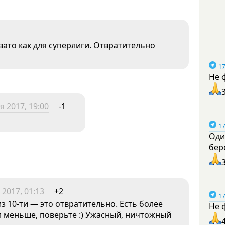
овато как для суперлиги. Отвратительно
17
Не 
я 2017, 19:00
-1
17
Оди
бер
 2017, 01:13
+2
17
из 10-ти — это отвратительно. Есть более
Не 
л меньше, поверьте :) Ужасный, ничтожный