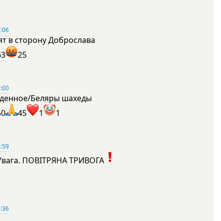
:06
ят в сторону Доброслава
63
25
:00
денное/Беляры шахеды
50
45
1
1
:59
Увага. ПОВІТРЯНА ТРИВОГА
1
:36