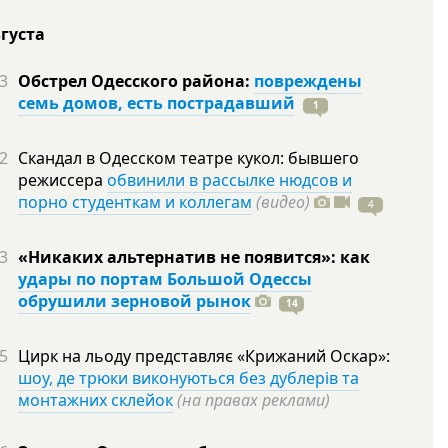
вгуста
3
Обстрел Одесского района:
повреждены
семь домов, есть пострадавший
1
2
Скандал в Одесском театре кукол: бывшего
режиссера
обвинили в рассылке нюдсов и
порно студенткам и коллегам
(видео)
4
3
«Никаких альтернатив не появится»: как
удары по портам Большой Одессы
обрушили зерновой рынок
14
5
Цирк на льоду представляє «Крижаний Оскар»:
шоу, де трюки виконуються без дублерів та
монтажних склейок
(на правах реклами)