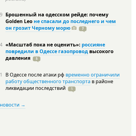
9
Брошенный на одесском рейде: почему
Golden Leo
не спасали до последнего и чем
он грозит Черному морю
7
4
«Масштаб пока не оценить»:
россияне
повредили в Одессе газопровод
высокого
давления
5
1
В Одессе после атаки рф
временно ограничили
работу общественного транспорта
в районе
ликвидации
последствий
5
 новости →