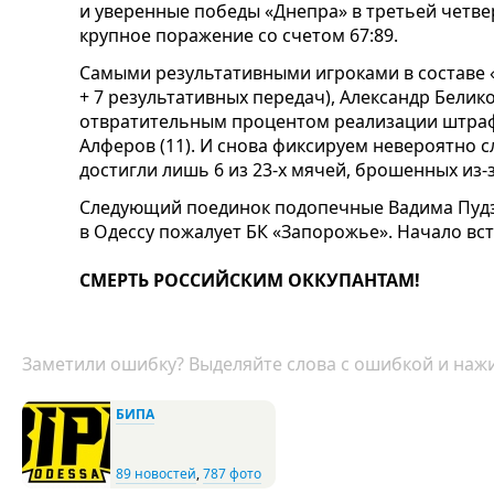
и уверенные победы «Днепра» в третьей четверти
крупное поражение со счетом 67:89.
Самыми результативными игроками в составе 
+ 7 результативных передач), Александр Белик
отвратительным процентом реализации штрафных
Алферов (11). И снова фиксируем невероятно 
достигли лишь 6 из 23-х мячей, брошенных из-з
Следующий поединок подопечные Вадима Пудзы
в Одессу пожалует БК «Запорожье». Начало встр
СМЕРТЬ РОССИЙСКИМ ОККУПАНТАМ!
Заметили ошибку? Выделяйте слова с ошибкой и нажи
БИПА
89 новостей
,
787 фото