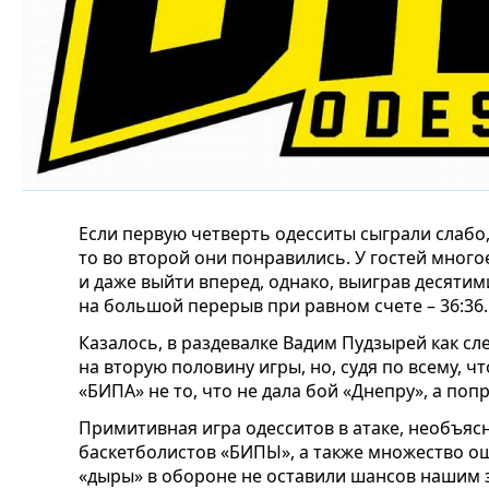
Если первую четверть одесситы сыграли слабо, 
то во второй они понравились. У гостей много
и даже выйти вперед, однако, выиграв десятим
на большой перерыв при равном счете – 36:36.
Казалось, в раздевалке Вадим Пудзырей как сл
на вторую половину игры, но, судя по всему, ч
«БИПА» не то, что не дала бой «Днепру», а поп
Примитивная игра одесситов в атаке, необъяс
баскетболистов «БИПЫ», а также множество о
«дыры» в обороне не оставили шансов нашим з