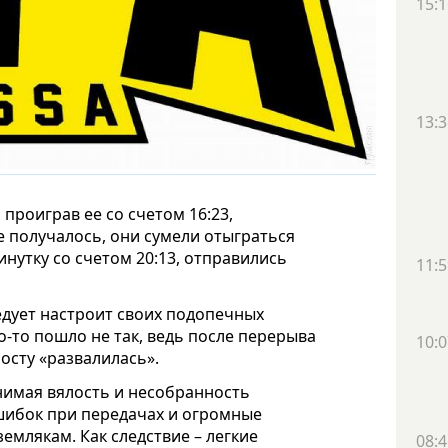
15:1
13:3
проиграв ее со счетом 16:23,
е получалось, они сумели отыграться
инутку со счетом 20:13, отправились
11:5
едует настроит своих подопечных
то-то пошло не так, ведь после перерыва
10:0
росту «развалилась».
нимая вялость и несобранность
шибок при передачах и огромные
емлякам. Как следствие – легкие
08:4