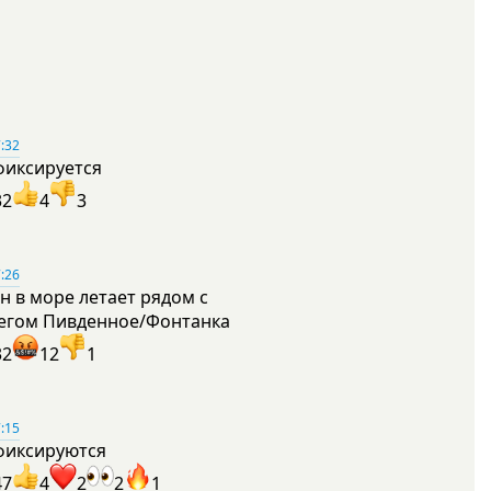
:32
фиксируется
32
4
3
:26
н в море летает рядом с
егом Пивденное/Фонтанка
32
12
1
:15
фиксируются
47
4
2
2
1