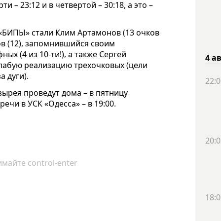
 – 23:12 и в четвертой – 30:18, а это –
«БИПЫ» стали Клим Артамонов (13 очков
ов (12), запомнившийся своим
 (4 из 10-ти!), а также Сергей
4 а
слабую реализацию трехочковых (цели
а дуги).
22:0
рея проведут дома – в пятницу
ечи в УСК «Одесса» – в 19:00.
20:0
майте control-enter
18:0