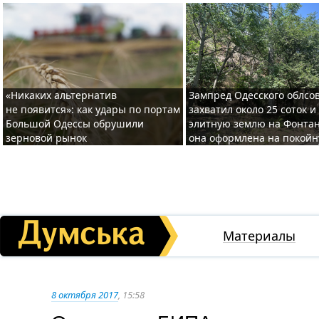
«Никаких альтернатив
Зампред Одесского облсо
не появится»: как удары по портам
захватил около 25 соток и
Большой Одессы обрушили
элитную землю на Фонтан
зерновой рынок
она оформлена на покой
Материалы
8 октября 2017
, 15:58