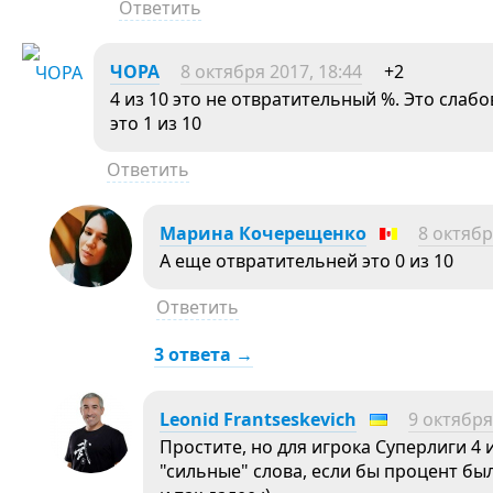
Ответить
ЧОРА
8 октября 2017, 18:44
+2
4 из 10 это не отвратительный %. Это слаб
это 1 из 10
Ответить
Марина Кочерещенко
8 октябр
А еще отвратительней это 0 из 10
Ответить
3 ответа →
Leonid Frantseskevich
9 октября
Простите, но для игрока Суперлиги 4 
"сильные" слова, если бы процент бы