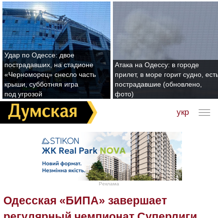
Удар по Одессе: двое
пострадавших, на стадионе
Атака на Одессу: в городе
«Черноморец» снесло часть
прилет, в море горит судно, ест
крыши, субботняя игра
пострадавшие (обновлено,
под угрозой
фото)
укр
Реклама
Одесская «БИПА» завершает
регулярный чемпионат Суперлиги