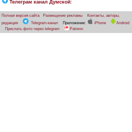
Телеграм канал Думской
:
Полная версия сайта
Размещение рекламы
Контакты, авторы,
редакция
Telegram-канал
Приложение:
iPhone
Android
Прислать фото через telegram
Patreon