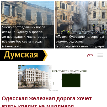
Число пострадавших после
атаки на Одессу выросло
до двенадцати: часть города
«Пламя бушевало на верхнем
все еще без света и воды
этаже»: одесситы
(обновлено)
о последствиях ночного удара
укр
Реклама
Одесская железная дорога хочет
взять кредит на миллиард