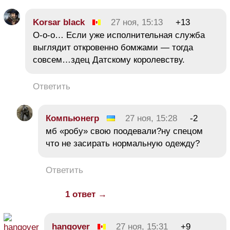
Korsar black
27 ноя, 15:13
+13
О-о-о… Если уже исполнительная служба
выглядит откровенно бомжами — тогда
совсем…здец Датскому королевству.
Ответить
Компьюнегр
27 ноя, 15:28
-2
мб «робу» свою поодевали?ну спецом
что не засирать нормальную одежду?
Ответить
1 ответ →
hangover
27 ноя, 15:31
+9