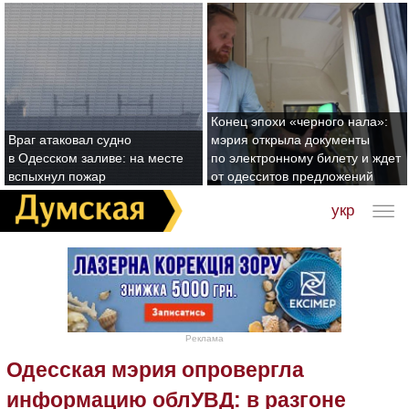
Конец эпохи «черного нала»:
Враг атаковал судно
мэрия открыла документы
в Одесском заливе: на месте
по электронному билету и ждет
вспыхнул пожар
от одесситов предложений
укр
Реклама
Одесская мэрия опровергла
информацию облУВД: в разгоне