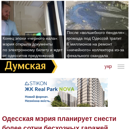
После «волшебного пенделя»:
Конец эпохи «черного нала»:
громада под Одессой тратит
мэрия открыла документы
6 миллионов на ремонт
по электронному билету и ждет
«ничейного» коллектора из-за
от одесситов предложений
фекального скандала
укр
Реклама
Одесская мэрия планирует снести
более сотни бесхозных гаражей