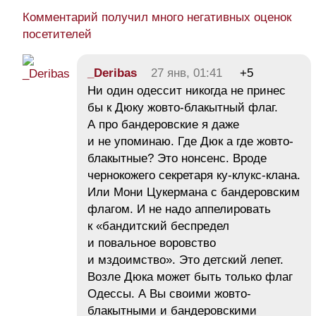
Комментарий получил много негативных оценок
посетителей
_Deribas
27 янв, 01:41
+5
Ни один одессит никогда не принес
бы к Дюку жовто-блакытный флаг.
А про бандеровские я даже
и не упоминаю. Где Дюк а где жовто-
блакытные? Это нонсенс. Вроде
чернокожего секретаря ку-клукс-клана.
Или Мони Цукермана c бандеровским
флагом. И не надо аппелировать
к «бандитский беспредел
и повальное воровство
и мздоимство». Это детский лепет.
Возле Дюка может быть только флаг
Одессы. А Вы своими жовто-
блакытными и бандеровскими