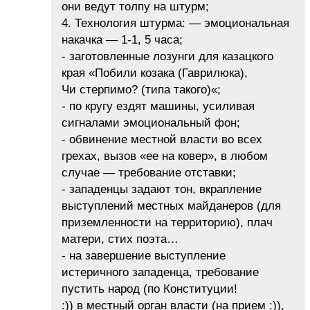
они ведут толпу на штурм;
4. Технология штурма: — эмоциональная
накачка — 1-1, 5 часа;
- заготовленные лозунги для казацкого
края «Побили козака (Гаврилюка),
Чи стерпимо? (типа такого)«;
- по кругу ездят машины, усиливая
сигналами эмоциональный фон;
- обвинение местной власти во всех
грехах, вызов «ее на ковер», в любом
случае — требование отставки;
- западенцы задают тон, вкрапление
выступлений местных майданеров (для
приземленности на территорию), плач
матери, стих поэта…
- на завершение выступление
истеричного западенца, требование
пустить народ (по Конституции!
:)) в местный орган власти (на прием :)),