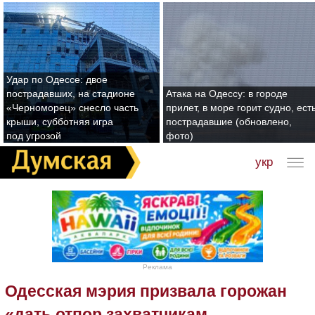
Удар по Одессе: двое
пострадавших, на стадионе
Атака на Одессу: в городе
«Черноморец» снесло часть
прилет, в море горит судно, ест
крыши, субботняя игра
пострадавшие (обновлено,
под угрозой
фото)
укр
Реклама
Одесская мэрия призвала горожан
«дать отпор захватчикам