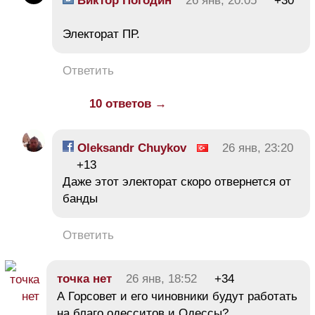
Виктор Погодин
26 янв, 20:05
+30
Электорат ПР.
Ответить
10 ответов →
Oleksandr Chuykov
26 янв, 23:20
+13
Даже этот электорат скоро отвернется от
банды
Ответить
точка нет
26 янв, 18:52
+34
А Горсовет и его чиновники будут работать
на благо одесситов и Одессы?