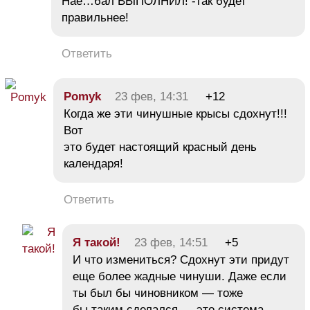
Нае…бал ВЫПОЛНИЛ! -так будет
правильнее!
Ответить
Pomyk
23 фев, 14:31
+12
Когда же эти чинушные крысы сдохнут!!!
Вот
это будет настоящий красный день
календаря!
Ответить
Я такой!
23 фев, 14:51
+5
И что измениться? Сдохнут эти придут
еще более жадные чинуши. Даже если
ты был бы чиновником — тоже
бы таким сделался — это система