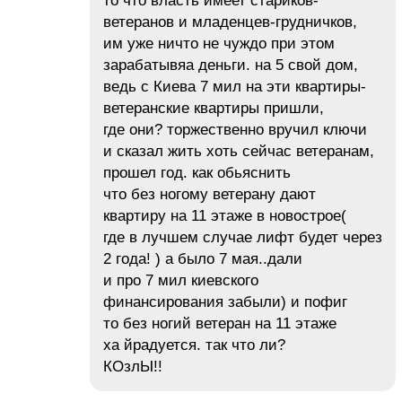
то что власть имеет стариков-
ветеранов и младенцев-грудничков,
им уже ничто не чуждо при этом
зарабатывяа деньги. на 5 свой дом,
ведь с Киева 7 мил на эти квартиры-
ветеранские квартиры пришли,
где они? торжественно вручил ключи
и сказал жить хоть сейчас ветеранам,
прошел год. как обьяснить
что без ногому ветерану дают
квартиру на 11 этаже в новострое(
где в лучшем случае лифт будет через
2 года! ) а было 7 мая..дали
и про 7 мил киевского
финансирования забыли) и пофиг
то без ногий ветеран на 11 этаже
ха йрадуется. так что ли?
КОзлЫ!!