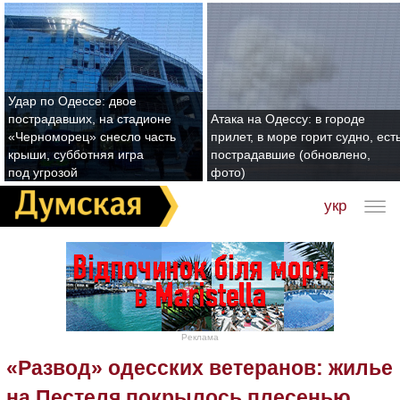
Удар по Одессе: двое
пострадавших, на стадионе
Атака на Одессу: в городе
«Черноморец» снесло часть
прилет, в море горит судно, ест
крыши, субботняя игра
пострадавшие (обновлено,
под угрозой
фото)
укр
Реклама
«Развод» одесских ветеранов: жилье
на Пестеля покрылось плесенью,