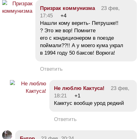
Призрак коммунизма
23 фев,
17:45
+4
Нашли кому верить- Петрушке!!
? Это же вор! Помните
его с кондиционером в поезде
поймали??!! А у моего кума украл
в 1994 году 50 баксов! Ворюга!
Ответить
Не люблю Кактуса!
23 фев,
18:21
+1
Какктус вообще урод редкий
Ответить
Бугор
23 фев, 20:24