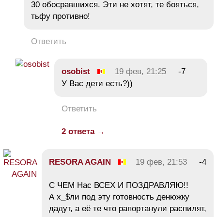
30 обосравшихся. Эти не хотят, те бояться,
тьфу противно!
Ответить
osobist
19 фев, 21:25
-7
У Вас дети есть?))
Ответить
2 ответа →
RESORA AGAIN
19 фев, 21:53
-4
С ЧЕМ Нас ВСЕХ И ПОЗДРАВЛЯЮ!!
А х_$ли под эту готовность денюжку
дадут, а её те что рапортанули распилят,