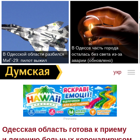
В Одессе часть города
В Одесской области разбился
осталась без света из-за
МиГ-29: пилот выжил
аварии (обновлено)
укр
Реклама
Одесская область готова к приему
и лечению больных коронавирусом,