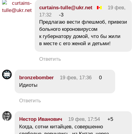
curtains-tulle@ukr.net
19 фев,
17:32
-3
Предлагаю вести флешмоб, привези
больного короновирусом
к губернатору домой, что бы жили
в месте с его женой и детьми!
Ответить
bronzebomber
19 фев, 17:36
0
Идиоты
Ответить
Нестор Иванович
19 фев, 17:54
+5
Когда, сотни китайцев, совершенно
свободно, вернулись, из Китая, через