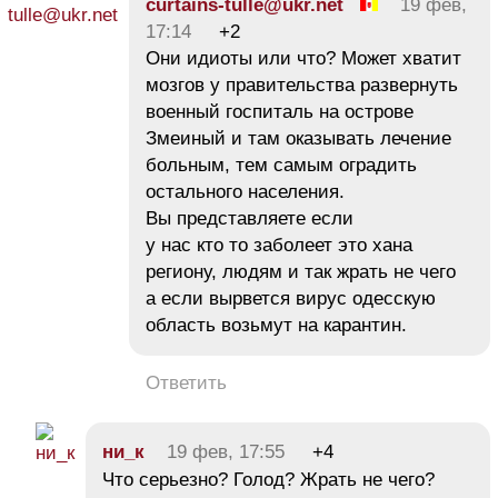
curtains-tulle@ukr.net
19 фев,
17:14
+2
Они идиоты или что? Может хватит
мозгов у правительства развернуть
военный госпиталь на острове
Змеиный и там оказывать лечение
больным, тем самым оградить
остального населения.
Вы представляете если
у нас кто то заболеет это хана
региону, людям и так жрать не чего
а если вырвется вирус одесскую
область возьмут на карантин.
Ответить
ни_к
19 фев, 17:55
+4
Что серьезно? Голод? Жрать не чего?