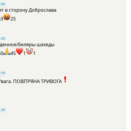
:06
ят в сторону Доброслава
63
25
:00
денное/Беляры шахеды
50
45
1
1
:59
Увага. ПОВІТРЯНА ТРИВОГА
1
:36