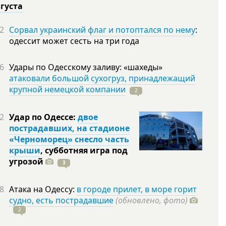
вгуста
2
Сорвал украинский флаг и потоптался по нему
:
одессит может сесть на три года
6
Удары по Одесскому заливу: «шахеды»
атаковали большой сухогруз, принадлежащий
крупной немецкой компании
2
2
Удар по Одессе:
двое
пострадавших, на стадионе
«Черноморец» снесло часть
крыши
, субботняя игра под
угрозой
3
8
Атака на Одессу:
в городе прилет, в море горит
судно, есть пострадавшие
(обновлено, фото)
2