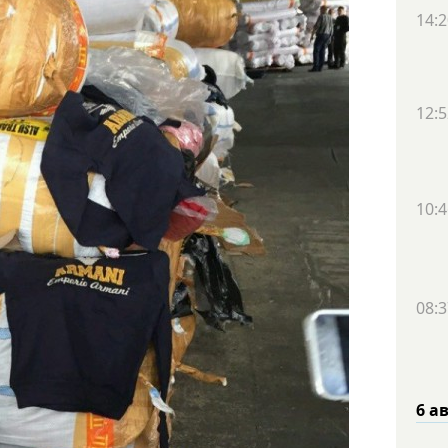
14:2
12:5
10:4
08:3
6 а