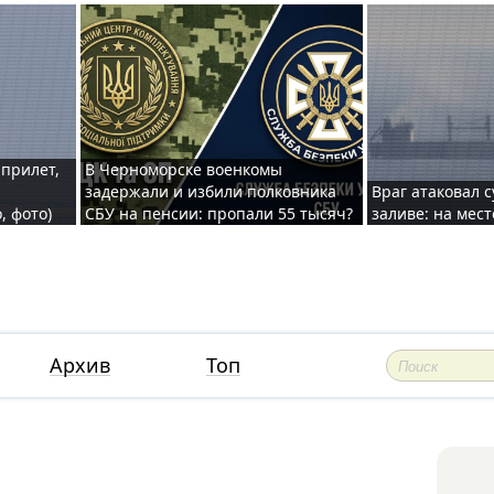
 прилет,
В Черноморске военкомы
задержали и избили полковника
Враг атаковал 
, фото)
СБУ на пенсии: пропали 55 тысяч?
заливе: на мес
Архив
Топ