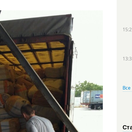
15:2
13:3
Все
Ст