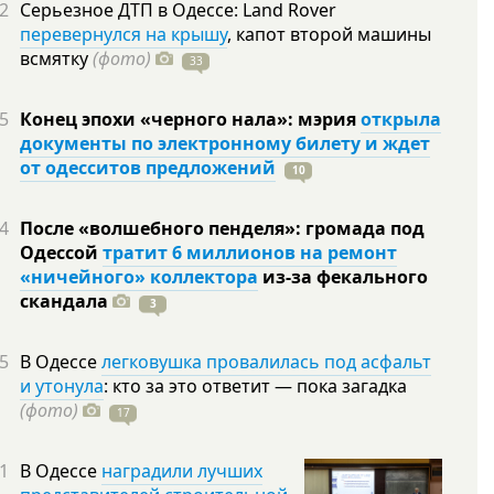
2
Серьезное ДТП в Одессе: Land Rover
перевернулся на крышу
, капот второй машины
всмятку
(фото)
33
5
Конец эпохи «черного нала»: мэрия
открыла
документы по электронному билету и ждет
от одесситов предложений
10
4
После «волшебного пенделя»: громада под
Одессой
тратит 6 миллионов на ремонт
«ничейного» коллектора
из-за фекального
скандала
3
5
В Одессе
легковушка провалилась под асфальт
и утонула
: кто за это ответит — пока загадка
(фото)
17
1
В Одессе
наградили лучших