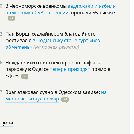
0
В Черноморске военкомы
задержали и избили
полковника СБУ на пенсии
: пропали 55
тысяч?
24
2
Пан Борщ: хедлайнером благодійного
фестивалю
в Подільську стане гурт «Без
обмежень»
(на правах реклами)
6
Нежданчики от инспекторов: штрафы за
парковку в Одессе
теперь приходят
прямо в
«Дію»
4
7
Враг атаковал судно в Одесском заливе:
на
месте вспыхнул пожар
20
вгуста