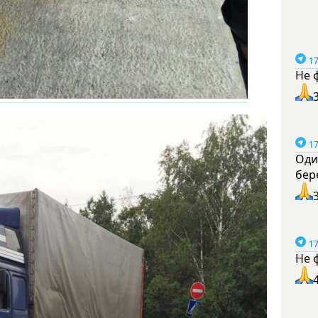
17
Не 
17
Оди
бер
17
Не 