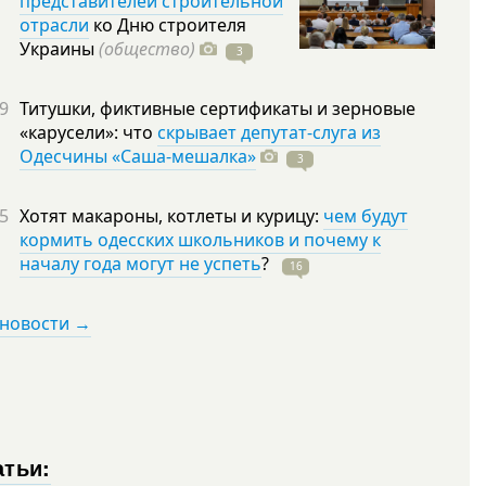
представителей строительной
отрасли
ко Дню строителя
Украины
(общество)
3
9
Титушки, фиктивные сертификаты и зерновые
«карусели»: что
скрывает депутат-слуга из
Одесчины «Саша-мешалка»
3
5
Хотят макароны, котлеты и курицу:
чем будут
кормить одесских школьников и почему к
началу года могут не успеть
?
16
 новости →
атьи: