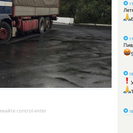
17
Лет
17
Пив
16
майте control-enter
16