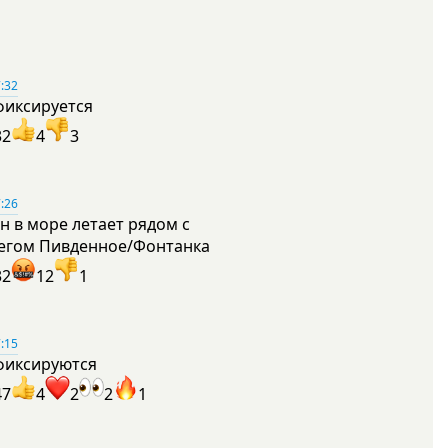
:32
фиксируется
32
4
3
:26
н в море летает рядом с
егом Пивденное/Фонтанка
32
12
1
:15
фиксируются
47
4
2
2
1