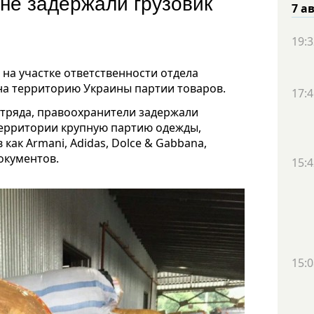
не задержали грузовик
7 а
19:3
на участке ответственности отдела
на территорию Украины партии товаров.
17:4
отряда, правоохранители задержали
территории крупную партию одежды,
 как Armani, Adidas, Dolce & Gabbana,
окументов.
15:4
15:0