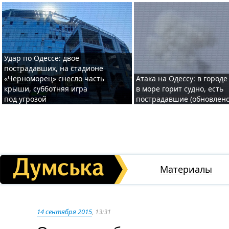
Удар по Одессе: двое
пострадавших, на стадионе
«Черноморец» снесло часть
Атака на Одессу: в городе
крыши, субботняя игра
в море горит судно, есть
под угрозой
пострадавшие (обновлено
Материалы
14 сентября 2015
, 13:31