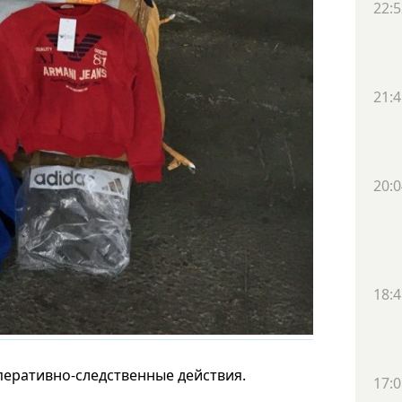
22:5
21:4
20:0
18:4
перативно-следственные действия.
17:0