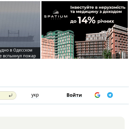
судно в Одесском
те вспыхнул пожар
укр
Войти