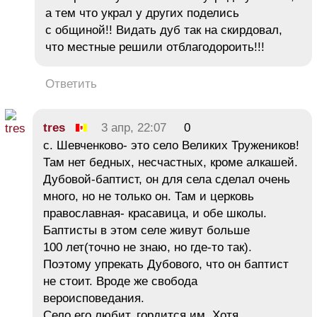
а тем что украл у других поделись
с общиной!! Видать дуб так на скирдовал,
что местные решили отблагодороить!!!
Ответить
tres
3 апр, 22:07
0
с. Шевченково- это село Великих Тружеников!
Там нет бедных, несчастных, кроме алкашей.
Дубовой-баптист, он для села сделал очень
много, но не только он. Там и церковь
православная- красавица, и обе школы.
Баптисты в этом селе живут больше
100 лет(точно не знаю, но где-то так).
Поэтому упрекать Дубового, что он баптист
не стоит. Вроде же свобода
вероисповедания.
Село его любит, гордится им. Хотя