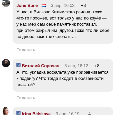
Jone Bane
3 апр, 16:02
+3
У нас, в Вилково Килииского раиона, тоже
4то-то похожее, вот только у нас по кру4е —
у нас мер сам себе памятник поставил,
при этом закрыл им другои.Тоже 4то ли себе
во дворе памятник сделать…
Ответить
Виталий Сорочан
3 апр, 16:12
+8
А что, укладка асфальта уже приравнивается
к подвигу? Что тогда входит в обязанности
властей?
Ответить
Irina Belskaya
3 апр, 16:19
+4