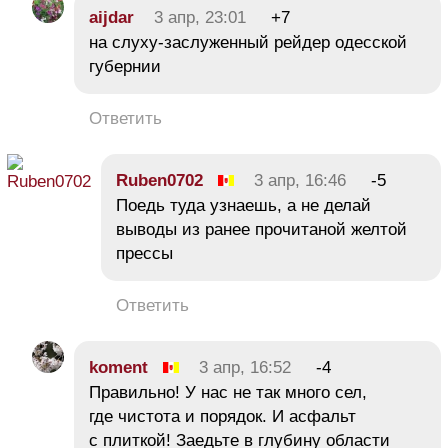
aijdar
3 апр, 23:01
+7
на слуху-заслуженный рейдер одесской
губернии
Ответить
Ruben0702
3 апр, 16:46
-5
Поедь туда узнаешь, а не делай
выводы из ранее прочитаной желтой
прессы
Ответить
koment
3 апр, 16:52
-4
Правильно! У нас не так много сел,
где чистота и порядок. И асфальт
с плиткой! Заедьте в глубину области