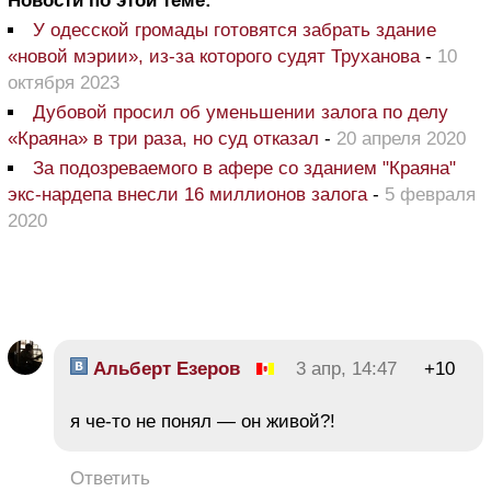
Новости по этой теме:
У одесской громады готовятся забрать здание
«новой мэрии», из-за которого судят Труханова
-
10
октября 2023
Дубовой просил об уменьшении залога по делу
«Краяна» в три раза, но суд отказал
-
20 апреля 2020
За подозреваемого в афере со зданием "Краяна"
экс-нардепа внесли 16 миллионов залога
-
5 февраля
2020
Альберт Езеров
3 апр, 14:47
+10
я че-то не понял — он живой?!
Ответить