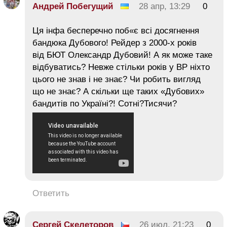
Андрей Побегущий
28 апр, 13:29
0
Ця інфа бесперечно поб«є всі досягнення
бандюка Дубового! Рейдер з 2000-х років
від БЮТ Олександр Дубовий! А як може таке
відбуватись? Невже стільки років у ВР ніхто
цього не знав і не знає? Чи робить вигляд
що не знає? А скільки ще таких «Дубових»
бандитів по Україні?! Сотні?Тисячи?
Ответить
Сергей Скелеторов
26 июл, 21:23
0