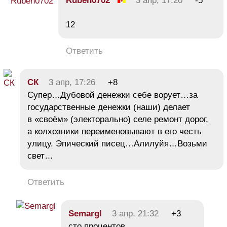
Ruben0702
3 апр, 17:20
-5
12
Ответить
СК
3 апр, 17:26
+8
Супер…Дубовой денежки себе ворует…за
государственные денежки (наши) делает
в «своём» (электорально) селе ремонт дорог,
а колхозники переименовывают в его честь
улицу. Эпический писец…Алилуйя…Возьми
свет…
Ответить
Semargl
3 апр, 21:32
+3
сто процентов