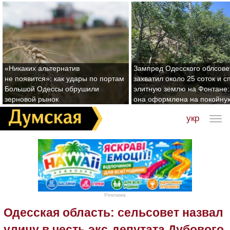
«Никаких альтернатив
Зампред Одесского облсове
не появится»: как удары по портам
захватил около 25 соток и с
Большой Одессы обрушили
элитную землю на Фонтане:
зерновой рынок
она оформлена на покойну
укр
Реклама
Одесская область: сельсовет назвал
улицу в честь экс-депутата Дубового