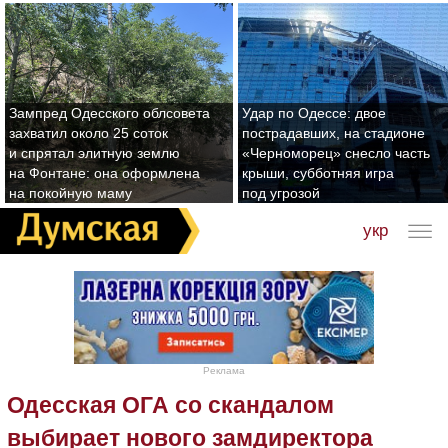
Зампред Одесского облсовета
Удар по Одессе: двое
захватил около 25 соток
пострадавших, на стадионе
и спрятал элитную землю
«Черноморец» снесло часть
на Фонтане: она оформлена
крыши, субботняя игра
на покойную маму
под угрозой
укр
Реклама
Одесская ОГА со скандалом
выбирает нового замдиректора