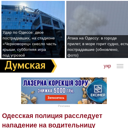
Удар по Одессе: двое
пострадавших, на стадионе
Атака на Одессу: в городе
«Черноморец» снесло часть
прилет, в море горит судно, ест
крыши, субботняя игра
пострадавшие (обновлено,
под угрозой
фото)
укр
Реклама
Одесская полиция расследует
нападение на водительницу