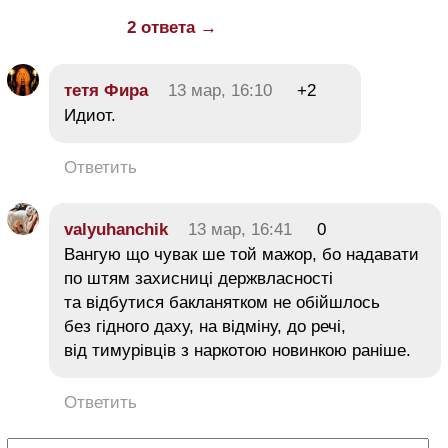
2 ответа →
тетя Фира
13 мар, 16:10
+2
Идиот.
Ответить
valyuhanchik
13 мар, 16:41
0
Вангую що чувак ше той мажор, бо надавати
по штям захисницi держвласностi
та вiдбутися бакланятком не обiйшлось
без гiдного даху, на вiдмiну, до речi,
вiд тимурiвцiв з наркотою новинкою ранiше.
Ответить