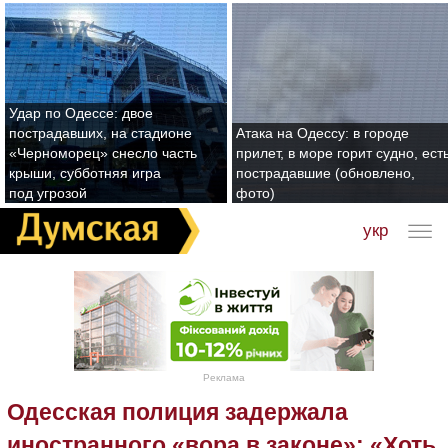
Удар по Одессе: двое
пострадавших, на стадионе
Атака на Одессу: в городе
«Черноморец» снесло часть
прилет, в море горит судно, ест
крыши, субботняя игра
пострадавшие (обновлено,
под угрозой
фото)
укр
Реклама
Одесская полиция задержала
иностранного «вора в законе»: «Хоть