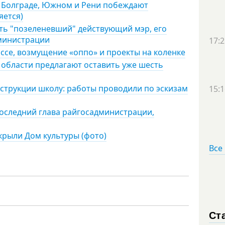
, Болграде, Южном и Рени побеждают
яется)
ить "позеленевший" действующий мэр, его
дминистрации
17:2
иссе, возмущение «оппо» и проекты на коленке
области предлагают оставить уже шесть
нструкции школу: работы проводили по эскизам
15:1
последний глава райгосадминистрации,
крыли Дом культуры (фото)
Все
Ст