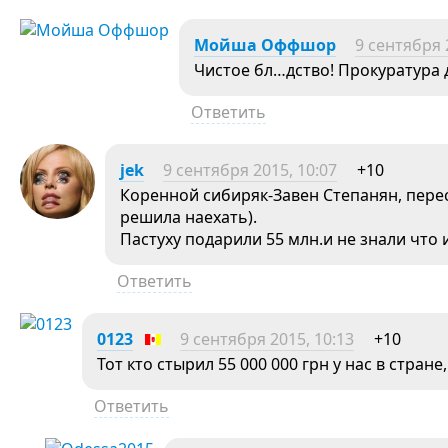
Мойша Оффшор
9 сентября 
Чистое бл…дство! Прокуратура 
Ответить
jek
9 сентября 2015, 10:07
+10
Коренной сибиряк-Завен Степанян, пере
решила наехать).
Пастуху подарили 55 млн.и не знали что и
Ответить
0123
9 сентября 2015, 10:13
+10
Тот кто стырил 55 000 000 грн у нас в стране
Ответить