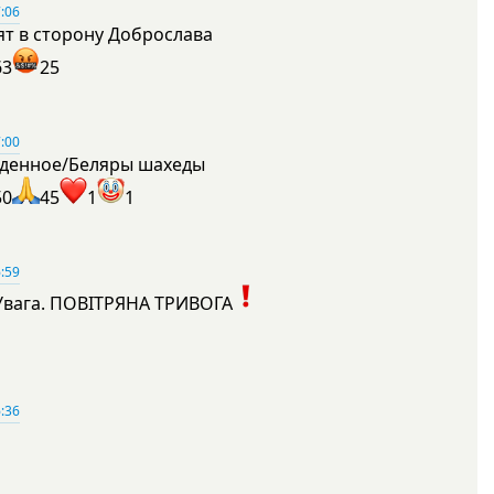
:06
ят в сторону Доброслава
63
25
:00
денное/Беляры шахеды
50
45
1
1
:59
Увага. ПОВІТРЯНА ТРИВОГА
1
:36