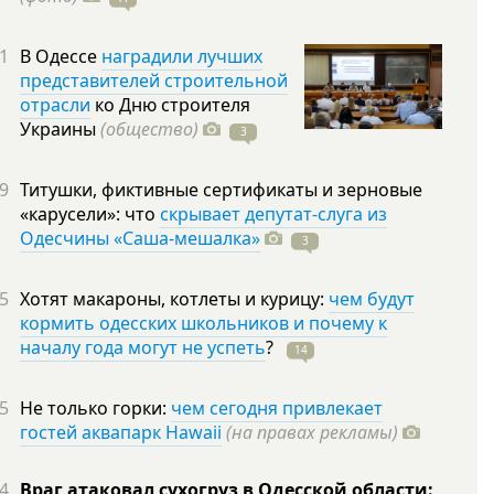
1
В Одессе
наградили лучших
представителей строительной
отрасли
ко Дню строителя
Украины
(общество)
3
9
Титушки, фиктивные сертификаты и зерновые
«карусели»: что
скрывает депутат-слуга из
Одесчины «Саша-мешалка»
3
5
Хотят макароны, котлеты и курицу:
чем будут
кормить одесских школьников и почему к
началу года могут не успеть
?
14
5
Не только горки:
чем сегодня привлекает
гостей аквапарк Hawaii
(на правах рекламы)
4
Враг атаковал сухогруз в Одесской области: