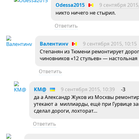
Odessa2015
9 сентября 2015,
никто ничего не стырил.
Ответить
Валентинv
9 сентября 2015, 10:15
Степанян из Тюмени ремонтирует дорог
чиновников «12 стульев» — настольная 
Ответить
KM@
9 сентября 2015, 10:39
-3
да а Александр Жуков из Москвы ремонтир
утекают а миллиарды, ещё при Гурвице зам
сделал дороги, лохторат…
Ответить