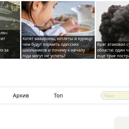
ля»:
тит
Хотят макароны, котлеты и курицу:
чем будут кормить одесских
Враг атаковал с
з-за
школьников и почему к началу
области: один ч
года могут не успеть?
еще трое постр
Архив
Топ