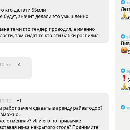
17
Лет
то кто дал эти 55млн
не будут, значит делали это умышленно
дана теми кто тендер проводил, а именно
асти, там сидят те кто эти бабки распилил
17
Пив
10:53
-4
16
11:02
+1
 работ зачем сдавать в аренду райавтодор?
16
озможно.
же отменили? Или его по привычке
 вставая из-за накрытого стола? Поднимите