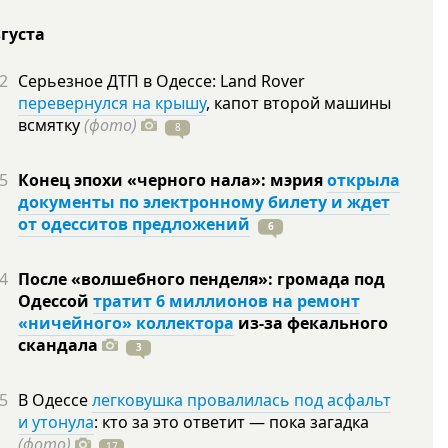
вгуста
2
Серьезное ДТП в Одессе: Land Rover
перевернулся на крышу
, капот второй машины
всмятку
(фото)
8
5
Конец эпохи «черного нала»: мэрия
открыла
документы по электронному билету и ждет
от одесситов предложений
6
4
После «волшебного пенделя»: громада под
Одессой
тратит 6 миллионов на ремонт
«ничейного» коллектора
из-за фекального
скандала
3
5
В Одессе
легковушка провалилась под асфальт
и утонула
: кто за это ответит — пока загадка
(фото)
17