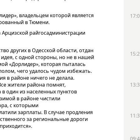
лидер», владельцем которой является
17:0
ированный в Тюмени.
ва Арцизской райгосадминистрации
во других в Одесской области, отдан
15:2
идея, с одной стороны, но не в нашей
мой «Дорлидер», которая пыталась
лолом, чего удалось чудом избежать.
я в районе ничего не делала.
Все жители района помнят,
13:3
а в один из населенных пунктов
 зимой в районе чистили
ра, с которыми
платили зарплаты. В случае продления
11:3
тственного за региональные дороги
 приходится».
09:4