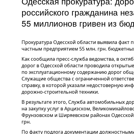
Одесская прокуратура: дор
российского гражданина не
55 миллионов гривен из бю
Прокуратура Одесской области выявила факт 
частным предприятием 55 млн. грн. бюджетных
Как сообщила пресс-служба ведомства, в октя
дорог в Одесской области проводила открытые 
по эксплуатационному содержанию дорог обще
Служащие общества с ограниченной ответствен
справку, в которой указали недостоверную и
дорожно-строительной техники.
В результате этого, Служба автомобильных до
на закупку услуг в Арцизском, Великомихайло
Фрунзовском и Ширяевском районах Одесской 
грн.
По факту подлога документации должностным