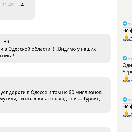
 11:43
-4
17
Не 
+9
и в Одесской области! )…Видимо у наших
книга!
17
Оди
бер
ует дороги в Одессе и там не 50 миллионов
утили, . и все хлопают в ладоши — Гурвиц
17
Не 