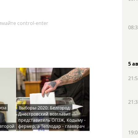
майте control-enter
08:3
5 а
21:5
21:3
иза
Выборы-2020: Белгород-
Днестровский возглавит
представитель ОПЗЖ, Кодыму -
 второй
фермер, а Теплодар - главврач
19:0