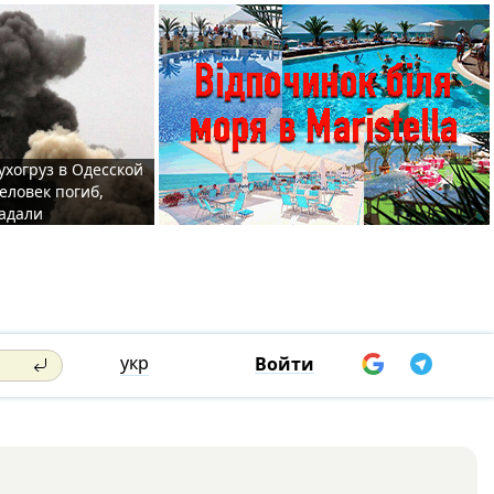
ухогруз в Одесской
еловек погиб,
адали
укр
Войти