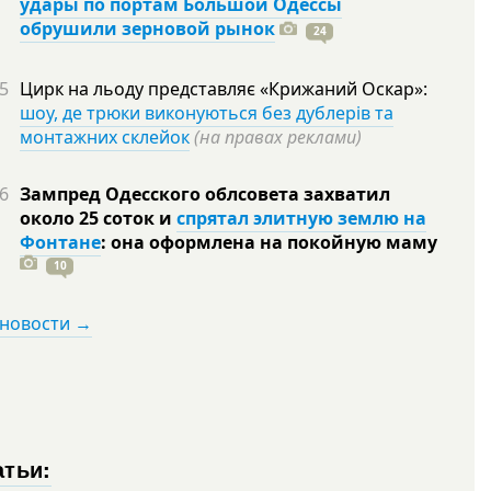
удары по портам Большой Одессы
обрушили зерновой рынок
24
5
Цирк на льоду представляє «Крижаний Оскар»:
шоу, де трюки виконуються без дублерів та
монтажних склейок
(на правах реклами)
6
Зампред Одесского облсовета захватил
около 25 соток и
спрятал элитную землю на
Фонтане
: она оформлена на покойную
маму
10
 новости →
атьи: