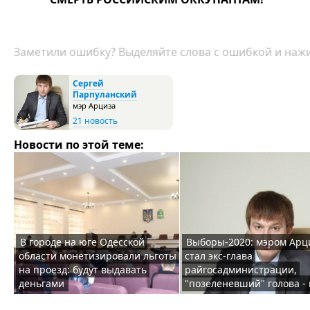
Заметили ошибку? Выделяйте слова с ошибкой и нажи
Сергей
Парпуланский
мэр Арциза
21 новость
Новости по этой теме:
В городе на юге Одесской
Выборы-2020: мэром Арц
области монетизировали льготы
стал экс-глава
на проезд: будут выдавать
райгосадминистрации,
деньгами
"позеленевший" голова -