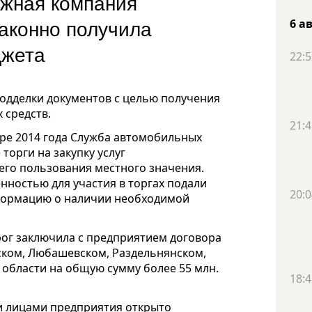
ожная компания
законно получила
6 а
джета
22:5
подделки документов с целью получения
 средств.
21:4
бре 2014 года Служба автомобильных
торги на закупку услуг
го пользования местного значения.
ностью для участия в торгах подали
20:0
нформацию о наличии необходимой
рог заключила с предприятием договора
вском, Любашевском, Раздельнянском,
области на общую сумму более 55 млн.
18:4
и лицами предприятия открыто