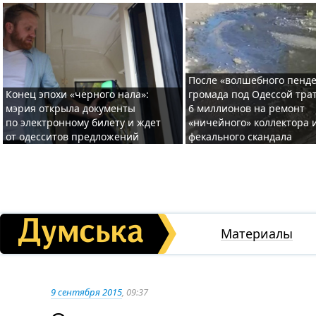
После «волшебного пенде
Конец эпохи «черного нала»:
громада под Одессой тра
мэрия открыла документы
6 миллионов на ремонт
по электронному билету и ждет
«ничейного» коллектора и
от одесситов предложений
фекального скандала
Материалы
9 сентября 2015
, 09:37