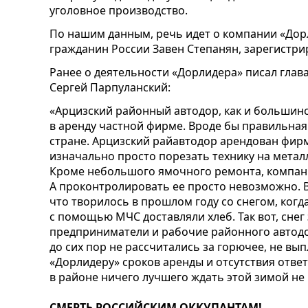
уголовное производство.
По нашим данным, речь идет о компании «Дор
гражданин России Завен Степанян, зарегистр
Ранее о деятельности «Дорлидера» писал гла
Сергей Парпуланский:
«Арцизский районный автодор, как и большинст
в аренду частной фирме. Вроде бы правильная 
стране. Арцизский райавтодор арендован фир
изначально просто порезать технику на метал
Кроме небольшого ямочного ремонта, компани
А проконтролировать ее просто невозможно. 
что творилось в прошлом году со снегом, когд
с помощью МЧС доставляли хлеб. Так вот, снег
предприниматели и рабочие районного автодо
до сих пор не рассчитались за горючее, не вы
«Дорлидеру» сроков аренды и отсутствия отве
в районе ничего лучшего ждать этой зимой не
СМЕРТЬ РОССИЙСКИМ ОККУПАНТАМ!