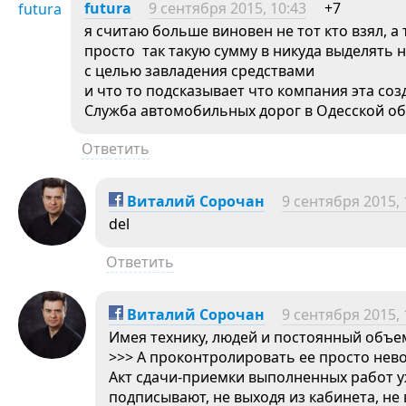
futura
9 сентября 2015, 10:43
+7
я считаю больше виновен не тот кто взял, а 
просто так такую сумму в никуда выделять 
с целью завладения средствами
и что то подсказывает что компания эта соз
Служба автомобильных дорог в Одесской обл
Ответить
Виталий Сорочан
9 сентября 2015, 
del
Ответить
Виталий Сорочан
9 сентября 2015, 
Имея технику, людей и постоянный объем
>>> А проконтролировать ее просто нев
Акт сдачи-приемки выполненных работ у
подписывают, не выходя из кабинета, не