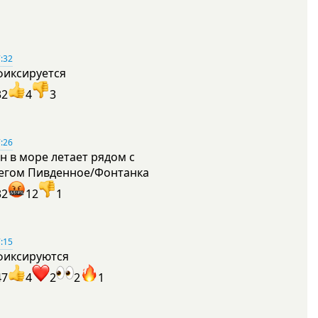
:32
фиксируется
32
4
3
:26
н в море летает рядом с
егом Пивденное/Фонтанка
32
12
1
:15
фиксируются
47
4
2
2
1