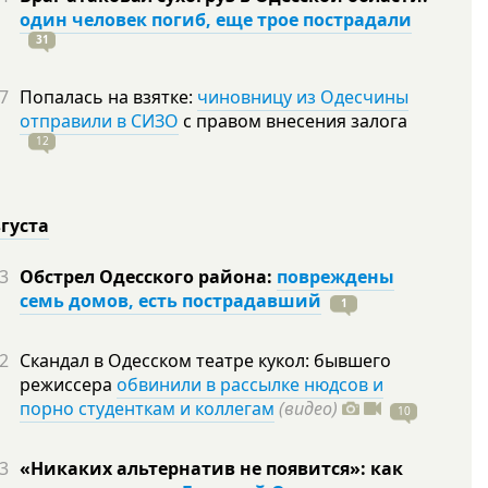
один человек погиб, еще трое пострадали
31
7
Попалась на взятке:
чиновницу из Одесчины
отправили в СИЗО
с правом внесения залога
12
вгуста
3
Обстрел Одесского района:
повреждены
семь домов, есть пострадавший
1
2
Скандал в Одесском театре кукол: бывшего
режиссера
обвинили в рассылке нюдсов и
порно студенткам и коллегам
(видео)
10
3
«Никаких альтернатив не появится»: как