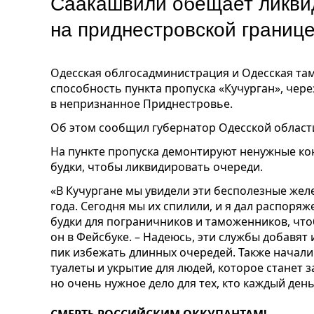
Саакашвили обещает ликви
на приднестровской границ
Одесская облгосадминистрация и Одесская т
способность пункта пропуска «Кучурган», чер
в непризнанное Приднестровье.
Об этом сообщил губернатор Одесской област
На пункте пропуска демонтируют ненужные ко
будки, чтобы ликвидировать очереди.
«В Кучургане мы увидели эти бесполезные желе
года. Сегодня мы их спилили, и я дал распоря
будки для пограничников и таможенников, что
он в Фейсбуке. – Надеюсь, эти службы добавят 
пик избежать длинных очередей. Также начал
туалеты и укрытие для людей, которое станет з
но очень нужное дело для тех, кто каждый день