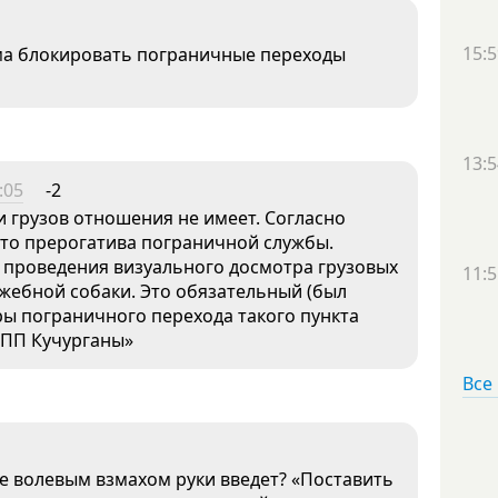
15:5
зма блокировать пограничные переходы
13:5
:05
-2
и грузов отношения не имеет. Согласно
это прерогатива пограничной службы.
я проведения визуального досмотра грузовых
11:5
ужебной собаки. Это обязательный (был
ры пограничного перехода такого пункта
«ПП Кучурганы»
Все
 волевым взмахом руки введет? «Поставить