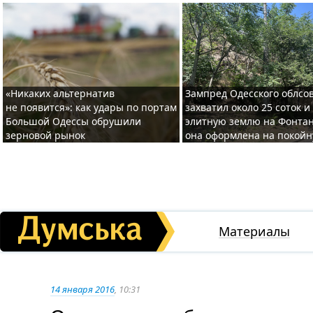
«Никаких альтернатив
Зампред Одесского облсо
не появится»: как удары по портам
захватил около 25 соток и
Большой Одессы обрушили
элитную землю на Фонтан
зерновой рынок
она оформлена на покой
Материалы
14 января 2016
, 10:31