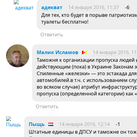
адекват
14 января 2016, 11:37
-6
Для тех, кто будет в порыве патриоти
туалеты бесплатно!
Ответить
Малик Исламов
14 января 2016, 11
Таможня к организации пропуска людей 
действующим (пока) в Украине Законам 
Спиленные «железки» — это эстакада дл
автомобилей.в т.ч. с использованием сл
во всяком случае) атрибут инфраструкту
пропуска (определенной категории) как 
Ответить
Пыщь
14 января 2016, 12:14
-1
Штатные единицы в ДПСУ и таможне он тоже