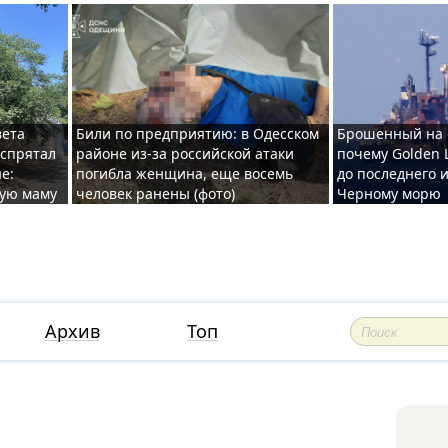
вета
Били по предприятию: в Одесском
Брошенный на 
 спрятал
районе из-за российской атаки
почему Golden 
е:
погибла женщина, еще восемь
до последнего и
ную маму
человек ранены (фото)
Черному морю
Архив
Топ