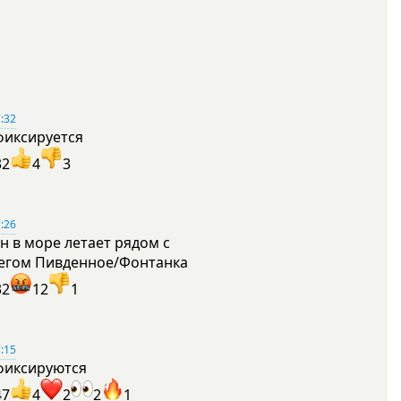
:32
фиксируется
32
4
3
:26
н в море летает рядом с
егом Пивденное/Фонтанка
32
12
1
:15
фиксируются
47
4
2
2
1