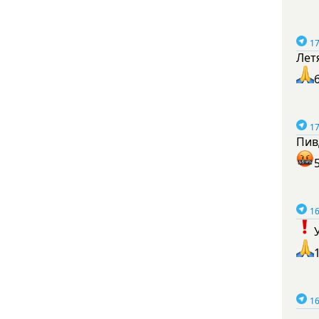
17
Лет
17
Пив
16
16