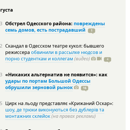
вгуста
3
Обстрел Одесского района:
повреждены
семь домов, есть пострадавший
1
2
Скандал в Одесском театре кукол: бывшего
режиссера
обвинили в рассылке нюдсов и
порно студенткам и коллегам
(видео)
4
3
«Никаких альтернатив не появится»: как
удары по портам Большой Одессы
обрушили зерновой рынок
16
5
Цирк на льоду представляє «Крижаний Оскар»:
шоу, де трюки виконуються без дублерів та
монтажних склейок
(на правах реклами)