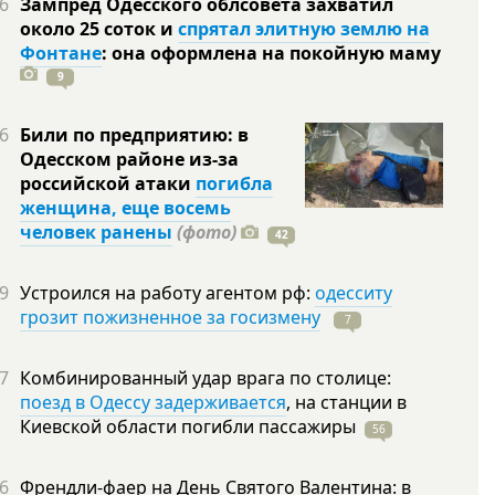
6
Зампред Одесского облсовета захватил
около 25 соток и
спрятал элитную землю на
Фонтане
: она оформлена на покойную
маму
9
6
Били по предприятию: в
Одесском районе из-за
российской атаки
погибла
женщина, еще восемь
человек ранены
(фото)
42
9
Устроился на работу агентом рф:
одесситу
грозит пожизненное за госизмену
7
7
Комбинированный удар врага по столице:
поезд в Одессу задерживается
, на станции в
Киевской области погибли
пассажиры
56
6
Френдли-фаер на День Святого Валентина: в