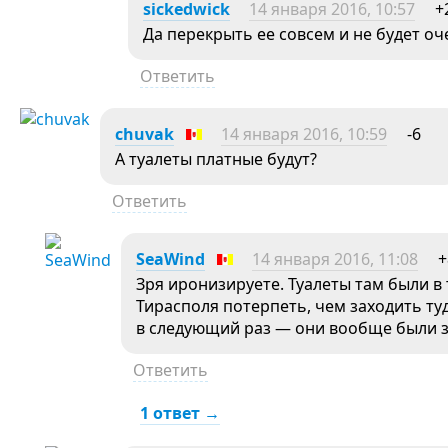
sickedwick
14 января 2016, 10:57
+
Да перекрыть ее совсем и не будет оч
Ответить
chuvak
14 января 2016, 10:59
-6
А туалеты платные будут?
Ответить
SeaWind
14 января 2016, 11:08
+
Зря иронизируете. Туалеты там были в
Тирасполя потерпеть, чем заходить туд
в следующий раз — они вообще были за
Ответить
1 ответ →