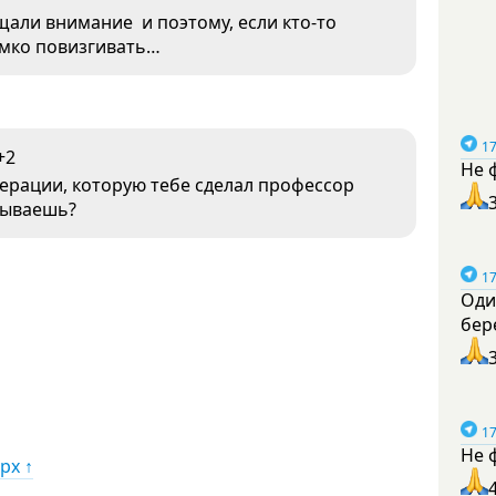
щали внимание и поэтому, если кто-то
омко повизгивать…
17
+2
Не 
ерации, которую тебе сделал профессор
жываешь?
17
Оди
бер
17
Не 
рх ↑