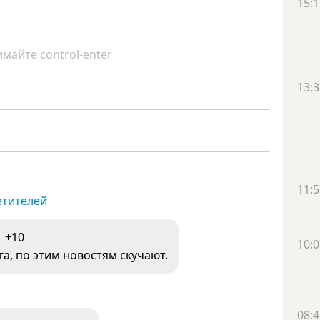
15:1
майте control-enter
13:3
11:5
етителей
+10
10:0
а, по этим новостям скучают.
08:4