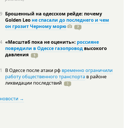
9
Брошенный на одесском рейде: почему
Golden Leo
не спасали до последнего и чем
он грозит Черному морю
7
4
«Масштаб пока не оценить»:
россияне
повредили в Одессе газопровод
высокого
давления
5
1
В Одессе после атаки рф
временно ограничили
работу общественного транспорта
в районе
ликвидации
последствий
5
 новости →