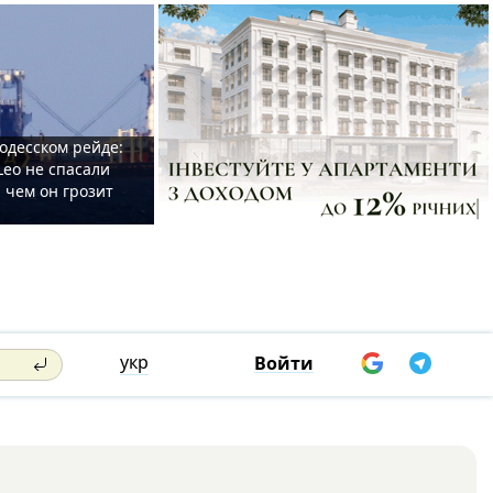
одесском рейде:
Leo не спасали
 чем он грозит
укр
Войти