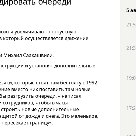
дировать очереди
е
5 а
21:5
аможня увеличивают пропускную
ез который осуществляется движение
21:3
и Михаил Саакашвили.
нструкции и установят дополнительные
19:0
зяки, которые стоят там бестолку с 1992
жение вместо них поставить там новые
бы разгрузить очереди, – написал
и сотрудников, чтобы в часы
17:2
и строить новые дополнительные
ащитой от дождя и снега. Это маленькое,
 пересекает границу».