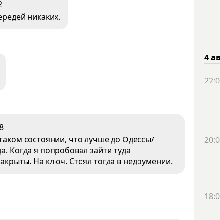
2
ередей никаких.
4 а
22:0
8
 таком состоянии, что лучше до Одессы/
20:0
а. Когда я попробовал зайти туда
крыты. На ключ. Стоял тогда в недоумении.
18:0