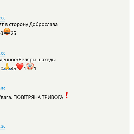
:06
ят в сторону Доброслава
63
25
:00
денное/Беляры шахеды
50
45
1
1
:59
Увага. ПОВІТРЯНА ТРИВОГА
1
:36