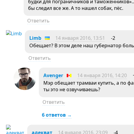
будки для пограничников и таможенников»…
бы следил все же. А то нашел собак, пёс.
Ответить
Limb
14 января 2016, 13:51
-2
Обещает? В этом деле наш губернатор бол
Ответить
Avenger
14 января 2016, 14:20
Мэр обещает трамваи купить, а по фа
ты это не озвучиваешь?
Ответить
6 ответов →
адекват
14 января 2016, 23:09
-4