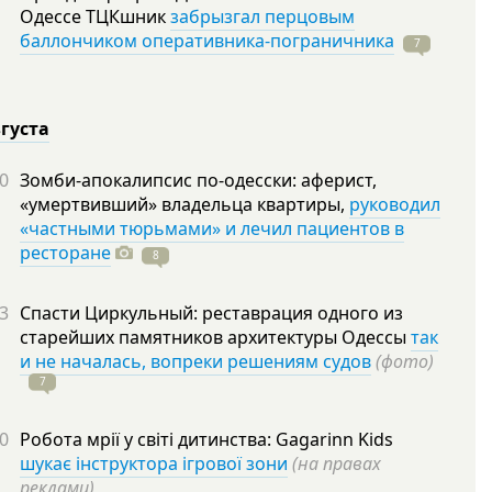
Одессе ТЦКшник
забрызгал перцовым
баллончиком оперативника-пограничника
7
вгуста
0
Зомби-апокалипсис по-одесски: аферист,
«умертвивший» владельца квартиры,
руководил
«частными тюрьмами» и лечил пациентов в
ресторане
8
3
Спасти Циркульный: реставрация одного из
старейших памятников архитектуры Одессы
так
и не началась, вопреки решениям судов
(фото)
7
0
Робота мрії у світі дитинства: Gagarinn Kids
шукає інструктора ігрової зони
(на правах
реклами)