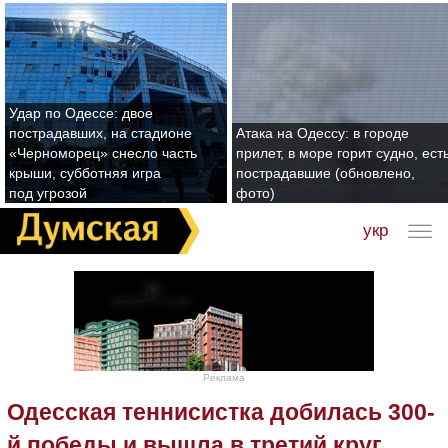
Удар по Одессе: двое
пострадавших, на стадионе
Атака на Одессу: в городе
«Черноморец» снесло часть
прилет, в море горит судно, ест
крыши, субботняя игра
пострадавшие (обновлено,
под угрозой
фото)
укр
Реклама
Одесская теннисистка добилась 300-
й победы и вышла в третий круг