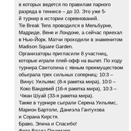
в которых ведется по правилам парного
разряда в теннисе – до 10. Это уже 5-
й турнир в истории соревнований.
Tie Break Tens проводился в Мельбурне,
Мадриде, Вене и Лондоне, а сейчас приехал
в Нью-Йорк. Матчи проходили в знаменитом
Madison Square Garden.
Организаторы пригласили 8 участниц,
которые играли плей-офф на вылет. По ходу
турнира Свитолина с явным преимуществом
обыграла трех сильных соперниц: 10:3 –
Винус Уильямс (8-я ракетка мира), 10:0 –
Коко Вандевей (16-я ракетка мира), 10:3 –
Чжан Шуай (33-я ракетка мира).
Также в турнире сыграли Серена Уильямс,
Марион Бартоли, Даниэла Гантухова
и Сорана Кирстя.
Браво, Элина и Спасибо!
Фото Влада Пономаря.