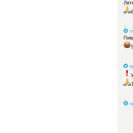
Лет
17
Пив
16
16