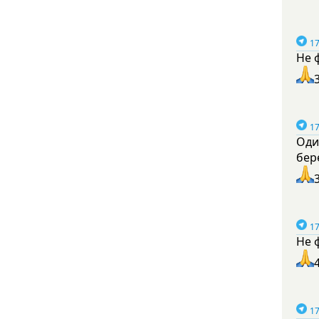
17
Не 
17
Оди
бер
17
Не 
17