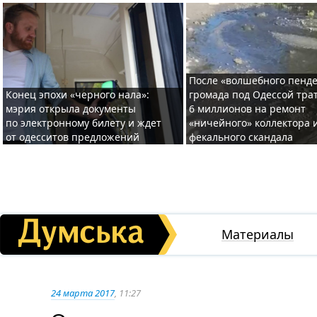
После «волшебного пенде
Конец эпохи «черного нала»:
громада под Одессой тра
мэрия открыла документы
6 миллионов на ремонт
по электронному билету и ждет
«ничейного» коллектора и
от одесситов предложений
фекального скандала
Материалы
24 марта 2017
, 11:27