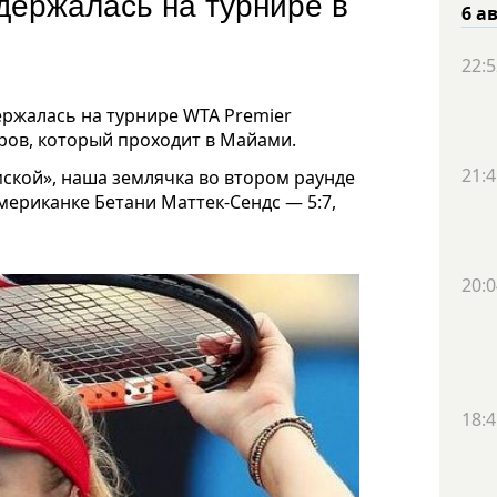
держалась на турнире в
6 а
22:5
ержалась на турнире WTA Premier
ров, который проходит в Майами.
21:4
ской», наша землячка во втором раунде
американке Бетани Маттек-Сендс — 5:7,
20:0
18:4