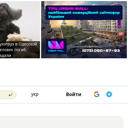
ухогруз в Одесской
еловек погиб,
адали
укр
Войти