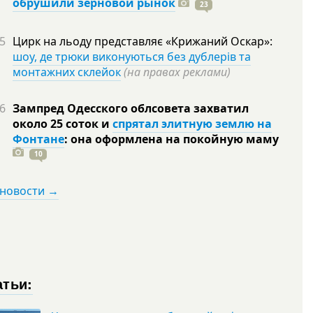
обрушили зерновой рынок
23
5
Цирк на льоду представляє «Крижаний Оскар»:
шоу, де трюки виконуються без дублерів та
монтажних склейок
(на правах реклами)
6
Зампред Одесского облсовета захватил
около 25 соток и
спрятал элитную землю на
Фонтане
: она оформлена на покойную
маму
10
 новости →
атьи: