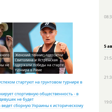
08:3
5 а
жного
Женский теннис: одесситки
21:5
Свитолина и Ястремская
ны не
одержали победы на старте
турнира в Риме
21:3
успехом стартуют на грунтовом турнире в
кирует спортивную общественность - в
девушек не будет
19:0
а ведет сборную Украины к историческому