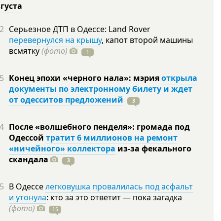
вгуста
2
Серьезное ДТП в Одессе: Land Rover
перевернулся на крышу
, капот второй машины
всмятку
(фото)
1
5
Конец эпохи «черного нала»: мэрия
открыла
документы по электронному билету и ждет
от одесситов предложений
3
4
После «волшебного пенделя»: громада под
Одессой
тратит 6 миллионов на ремонт
«ничейного» коллектора
из-за фекального
скандала
3
5
В Одессе
легковушка провалилась под асфальт
и утонула
: кто за это ответит — пока загадка
(фото)
15