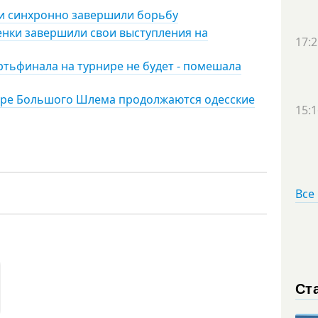
ки синхронно завершили борьбу
енки завершили свои выступления на
17:2
ертьфинала на турнире не будет - помешала
рнире Большого Шлема продолжаются одесские
15:1
Все
Ст