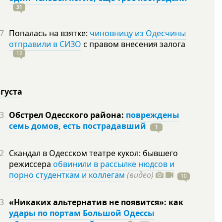
31
7
Попалась на взятке:
чиновницу из Одесчины
отправили в СИЗО
с правом внесения залога
12
вгуста
3
Обстрел Одесского района:
повреждены
семь домов, есть пострадавший
1
2
Скандал в Одесском театре кукол: бывшего
режиссера
обвинили в рассылке нюдсов и
порно студенткам и коллегам
(видео)
10
3
«Никаких альтернатив не появится»: как
удары по портам Большой Одессы