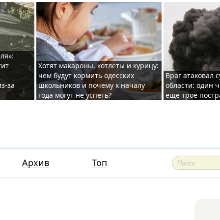
ля»:
тит
Хотят макароны, котлеты и курицу:
чем будут кормить одесских
Враг атаковал с
з-за
школьников и почему к началу
области: один ч
года могут не успеть?
еще трое постр
Архив
Топ