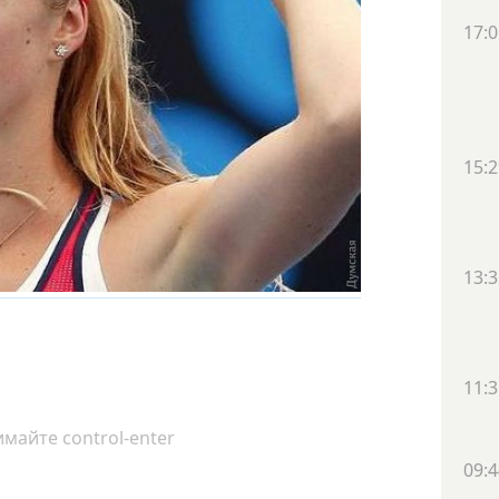
17:0
15:2
13:3
11:3
майте control-enter
09:4