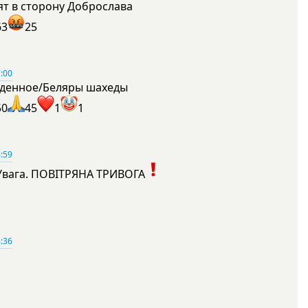
ят в сторону Доброслава
63
25
:00
денное/Беляры шахеды
50
45
1
1
:59
Увага. ПОВІТРЯНА ТРИВОГА
1
:36