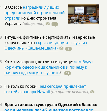
1
В Одессе
наградили лучших
представителей строительной
отрасли
ко Дню строителя
Украины
(общество)
3
9
Титушки, фиктивные сертификаты и зерновые
«карусели»: что
скрывает депутат-слуга из
Одесчины «Саша-мешалка»
3
5
Хотят макароны, котлеты и курицу:
чем будут
кормить одесских школьников и почему к
началу года могут не успеть
?
14
5
Не только горки:
чем сегодня привлекает
гостей аквапарк Hawaii
(на правах рекламы)
4
Враг атаковал сухогруз в Одесской области:
один человек погиб, еще трое пострадали