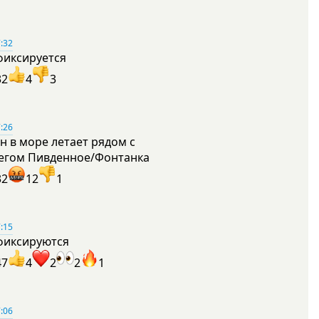
:32
фиксируется
32
4
3
:26
н в море летает рядом с
егом Пивденное/Фонтанка
32
12
1
:15
фиксируются
47
4
2
2
1
:06