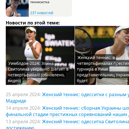
теннисистка
237 новостей
Новости по этой теме:
Женский теннис: в
Уимблдон-2024: Элина
четвертьфиналах прести
Свитолина уверенно шагает в
турнира в Риме
четвертьфинал! (обновлено,
представительниц Украи
видео)
будет
25 апреля 2024:
Женский теннис: одесситки с разным 
Мадриде
14 апреля 2024:
Женский теннис: сборная Украины шо
финальной стадии престижных соревнований наших 
13 апреля 2024:
Женский теннис: одесситка Свитолин
достижению