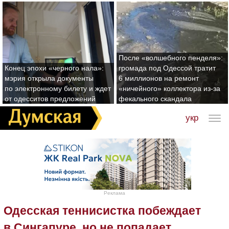
После «волшебного пенделя»:
Конец эпохи «черного нала»:
громада под Одессой тратит
мэрия открыла документы
6 миллионов на ремонт
по электронному билету и ждет
«ничейного» коллектора из-за
от одесситов предложений
фекального скандала
укр
Реклама
Одесская теннисистка побеждает
в Сингапуре, но не попадает