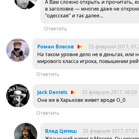
А Вам сложно открыть и прочитать, ес
в заголовке — многие даже не открою
"одесская" и так далее…
Ответить
Роман Власов
25 февраля 2017, 01:
На таком уровне дело не в деньгах, или н
мирового класса игрока, повышении рей
Ответить
Jack Daniels
25 февраля 2017, 06:59
Она же в Харькове живет вроде О_0
Ответить
Влaд Цeпeш
25 февраля 2017, 07:01
Жванецкий живет в Москве. Он москв