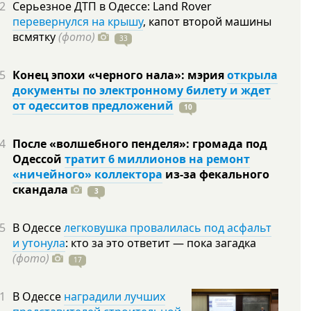
2
Серьезное ДТП в Одессе: Land Rover
перевернулся на крышу
, капот второй машины
всмятку
(фото)
33
5
Конец эпохи «черного нала»: мэрия
открыла
документы по электронному билету и ждет
от одесситов предложений
10
4
После «волшебного пенделя»: громада под
Одессой
тратит 6 миллионов на ремонт
«ничейного» коллектора
из-за фекального
скандала
3
5
В Одессе
легковушка провалилась под асфальт
и утонула
: кто за это ответит — пока загадка
(фото)
17
1
В Одессе
наградили лучших