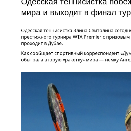
Одесская теннисистка побе
мира и выходит в финал ту
Одесская теннисистка Элина Свитолина сегод
престижного турнира WTA Premier с призовым 
проходит в Дубае.
Как сообщает спортивный корреспондент «Думс
обыграла вторую «ракетку» мира — немку Ангели