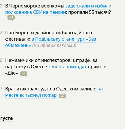
0
В Черноморске военкомы
задержали и избили
полковника СБУ на пенсии
: пропали 55
тысяч?
23
2
Пан Борщ: хедлайнером благодійного
фестивалю
в Подільську стане гурт «Без
обмежень»
(на правах реклами)
6
Нежданчики от инспекторов: штрафы за
парковку в Одессе
теперь приходят
прямо в
«Дію»
4
7
Враг атаковал судно в Одесском заливе:
на
месте вспыхнул пожар
20
вгуста