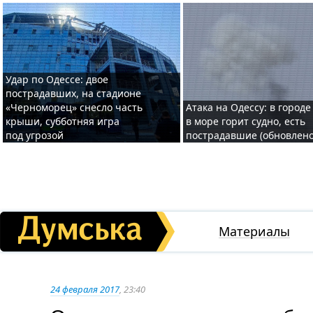
Удар по Одессе: двое
пострадавших, на стадионе
«Черноморец» снесло часть
Атака на Одессу: в городе
крыши, субботняя игра
в море горит судно, есть
под угрозой
пострадавшие (обновлено
Материалы
24 февраля 2017
, 23:40