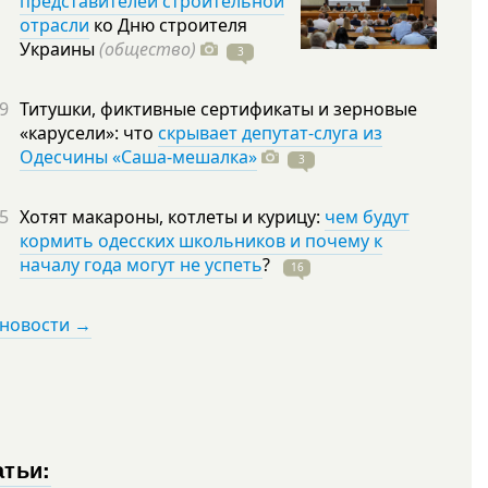
представителей строительной
отрасли
ко Дню строителя
Украины
(общество)
3
9
Титушки, фиктивные сертификаты и зерновые
«карусели»: что
скрывает депутат-слуга из
Одесчины «Саша-мешалка»
3
5
Хотят макароны, котлеты и курицу:
чем будут
кормить одесских школьников и почему к
началу года могут не успеть
?
16
 новости →
атьи: