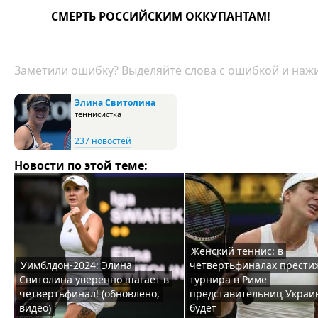
СМЕРТЬ РОССИЙСКИМ ОККУПАНТАМ!
Заметили ошибку? Выделяйте слова с ошибкой и нажи
Элина Свитолина
теннисистка
237 новостей
Новости по этой теме:
Женский теннис: в
Уимблдон-2024: Элина
четвертьфиналах прести
Свитолина уверенно шагает в
турнира в Риме
четвертьфинал! (обновлено,
представительниц Украи
видео)
будет