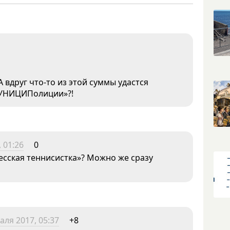
 вдруг что-то из этой суммы удастся
МУНИЦИПолиции»?!
 01:26
0
есская теннисистка»? Можно же сразу
аля 2017, 05:37
+8