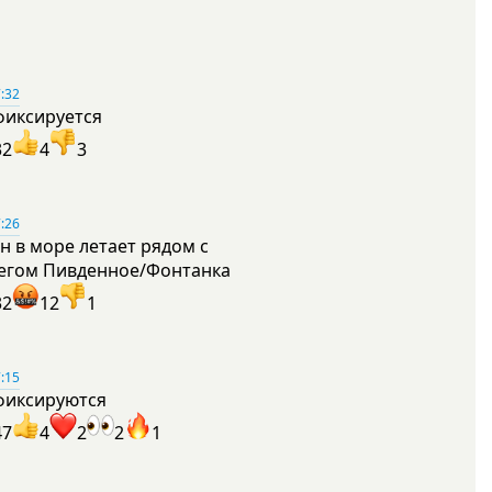
:32
фиксируется
32
4
3
:26
н в море летает рядом с
егом Пивденное/Фонтанка
32
12
1
:15
фиксируются
47
4
2
2
1