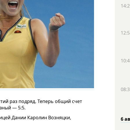
14:2
12:5
10:4
08:3
етий раз подряд. Теперь общий счет
ный — 5:5.
ницей Дании Каролин Возняцки,
6 а