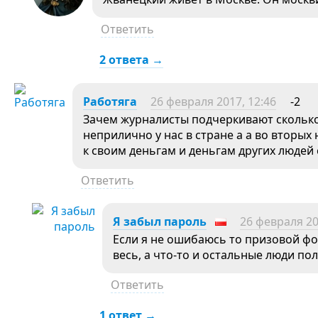
Ответить
2 ответа →
Работяга
26 февраля 2017, 12:46
-2
Зачем журналисты подчеркивают сколько 
неприлично у нас в стране а а во вторых
к своим деньгам и деньгам других людей
Ответить
Я забыл пароль
26 февраля 20
Если я не ошибаюсь то призовой фо
весь, а что-то и остальные люди по
Ответить
1 ответ →