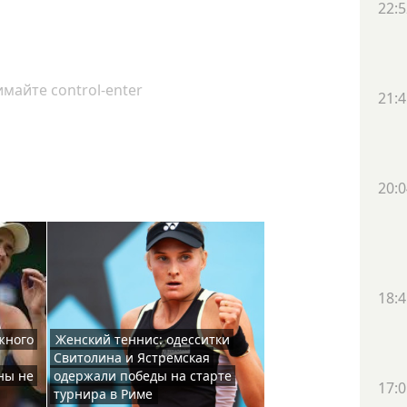
22:5
майте control-enter
21:4
20:0
18:4
жного
Женский теннис: одесситки
Свитолина и Ястремская
ны не
одержали победы на старте
17:0
турнира в Риме