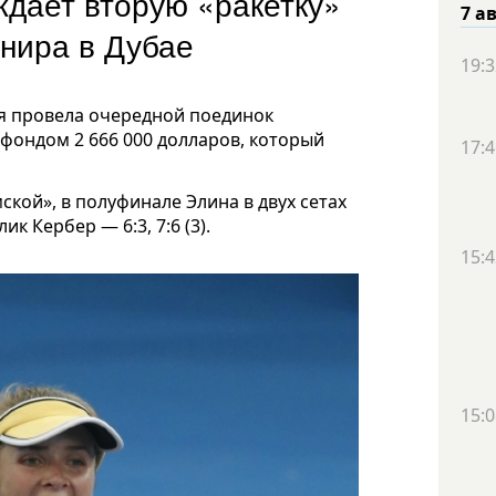
ждает вторую «ракетку»
7 а
рнира в Дубае
19:3
ня провела очередной поединок
фондом 2 666 000 долларов, который
17:4
кой», в полуфинале Элина в двух сетах
к Кербер — 6:3, 7:6 (3).
15:4
15:0