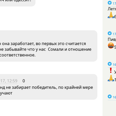
17
Лет
17
Пив
она заработает, во первых это считается
 не забывайте что у нас Сомали и отношение
 соответственное.
16
17, 12:59
0
нд не забирает победитель, по крайней мере
лучают
16