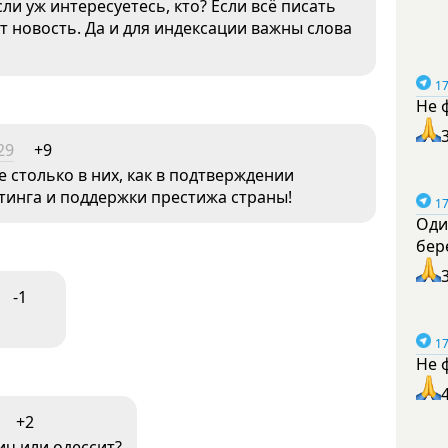
ли уж интересуетесь, кто? Если всё писать
т новость. Да и для индексации важны слова
17
Не 
29
+9
е столько в них, как в подтверждении
тинга и поддержки престижа страны!
17
Оди
бер
-1
17
Не 
+2
ич или одессит?