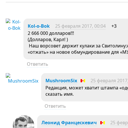
Kol-o-Bok
25 февраля 2017, 00:04
+3
2 666 000 долларов!!!
(Долларов, Карл! )
Наш ворсовет держит кулаки за Свитолину:А
«отжать» на новое обмундирование для «
Ответить
MushroomSix
25 февраля 2017,
Редакция, может хватит штампа «од
сказать имя.
Ответить
Леонид Францескевич
25 февр