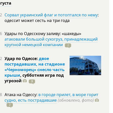
вгуста
2
Сорвал украинский флаг и потоптался по нему
:
одессит может сесть на три года
6
Удары по Одесскому заливу: «шахеды»
атаковали большой сухогруз, принадлежащий
крупной немецкой компании
2
2
Удар по Одессе:
двое
пострадавших, на стадионе
«Черноморец» снесло часть
крыши
, субботняя игра под
угрозой
3
8
Атака на Одессу:
в городе прилет, в море горит
судно, есть пострадавшие
(обновлено, фото)
2