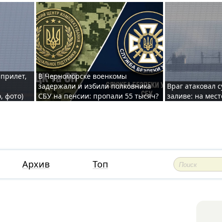
 прилет,
В Черноморске военкомы
задержали и избили полковника
Враг атаковал 
, фото)
СБУ на пенсии: пропали 55 тысяч?
заливе: на мес
Архив
Топ