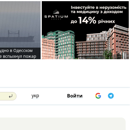
судно в Одесском
те вспыхнул пожар
укр
Войти