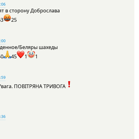
:06
ят в сторону Доброслава
63
25
:00
денное/Беляры шахеды
50
45
1
1
:59
Увага. ПОВІТРЯНА ТРИВОГА
1
:36