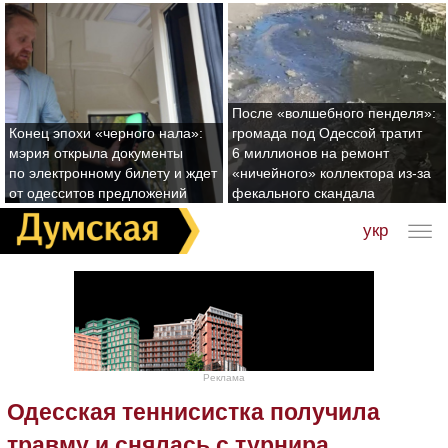
После «волшебного пенделя»:
Конец эпохи «черного нала»:
громада под Одессой тратит
мэрия открыла документы
6 миллионов на ремонт
по электронному билету и ждет
«ничейного» коллектора из-за
от одесситов предложений
фекального скандала
укр
Реклама
Одесская теннисистка получила
травму и снялась с турнира