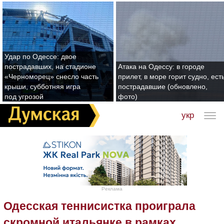
Удар по Одессе: двое
пострадавших, на стадионе
Атака на Одессу: в городе
«Черноморец» снесло часть
прилет, в море горит судно, ест
крыши, субботняя игра
пострадавшие (обновлено,
под угрозой
фото)
укр
Реклама
Одесская теннисистка проиграла
скромной итальянке в рамках