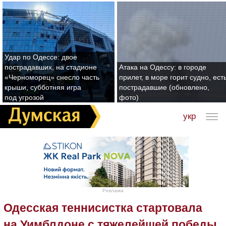
Удар по Одессе: двое
пострадавших, на стадионе
Атака на Одессу: в городе
«Черноморец» снесло часть
прилет, в море горит судно, ест
крыши, субботняя игра
пострадавшие (обновлено,
под угрозой
фото)
укр
Реклама
Одесская теннисистка стартовала
на Уимблдоне с тяжелейшей победы