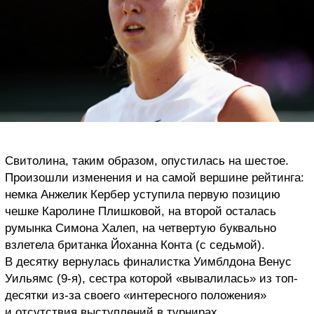
Свитолина, таким образом, опустилась на шестое.
Произошли изменения и на самой вершине рейтинга:
немка Анжелик Кербер уступила первую позицию
чешке Каролине Плишковой, на второй осталась
румынка Симона Халеп, на четвертую буквально
взлетела британка Йоханна Конта (с седьмой).
В десятку вернулась финалистка Уимблдона Венус
Уильямс (9-я), сестра которой «вывалилась» из топ-
десятки из-за своего «интересного положения»
и отсутствия выступлений в турнирах.