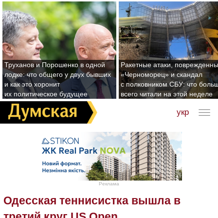
Труханов и Порошенко в одной
Ракетные атаки, поврежденн
лодке: что общего у двух бывших
«Черноморец» и скандал
и как это хоронит
с полковником СБУ: что боль
их политическое будущее
всего читали на этой неделе
укр
Реклама
Одесская теннисистка вышла в
третий круг US Open