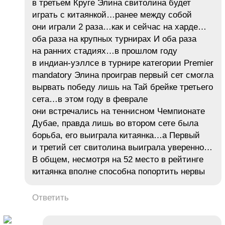
в третьем Круге Элина свитолина будет
играть с китаянкой…ранее между собой
они играли 2 раза…как и сейчас на харде…
оба раза на крупных турнирах И оба раза
на ранних стадиях…в прошлом году
в индиан-уэллсе в турнире категории Premier
mandatory Элина проиграв первый сет смогла
вырвать победу лишь на Тай брейке третьего
сета…в этом году в феврале
они встречались на теннисном Чемпионате
Дубае, правда лишь во втором сете была
борьба, его выиграла китаянка…а Первый
и третий сет свитолина выиграла уверенно…
В общем, несмотря на 52 место в рейтинге
китаянка вполне способна попортить нервы
Ответить