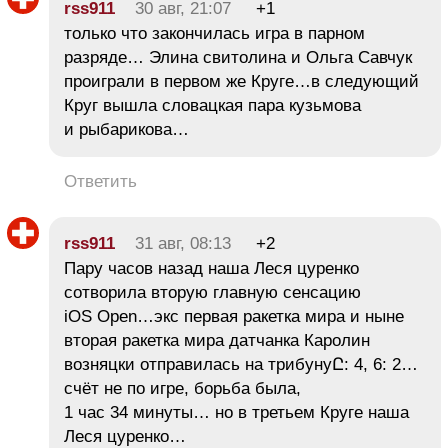
rss911
30 авг, 21:07
+1
только что закончилась игра в парном
разряде… Элина свитолина и Ольга Савчук
проиграли в первом же Круге…в следующий
Круг вышла словацкая пара кузьмова
и рыбарикова…
Ответить
rss911
31 авг, 08:13
+2
Пару часов назад наша Леся цуренко
сотворила вторую главную сенсацию
iOS Open…экс первая ракетка мира и ныне
вторая ракетка мира датчанка Каролин
возняцки отправилась на трибунуԸ: 4, 6: 2…
счёт не по игре, борьба была,
1 час 34 минуты… но в третьем Круге наша
Леся цуренко…