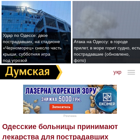
Удар по Одессе: двое
пострадавших, на стадионе
Атака на Одессу: в городе
«Черноморец» снесло часть
прилет, в море горит судно, ест
крыши, субботняя игра
пострадавшие (обновлено,
под угрозой
фото)
укр
Реклама
Одесские больницы принимают
лекарства для пострадавших