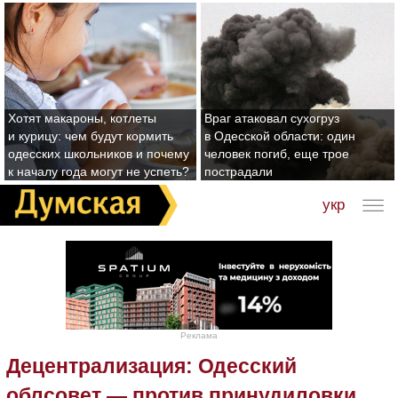
Хотят макароны, котлеты
Враг атаковал сухогруз
и курицу: чем будут кормить
в Одесской области: один
одесских школьников и почему
человек погиб, еще трое
к началу года могут не успеть?
пострадали
укр
Реклама
Децентрализация: Одесский
облсовет — против принудиловки