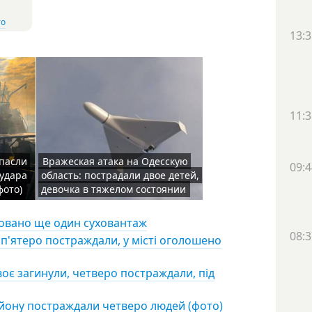
то
13:3
11:3
пасли
Вражеская атака на Одесскую
09:4
 удара
область: пострадали двое детей,
фото)
девочка в тяжелом состоянии
аковано ще один суховантаж
08:3
 п'ятеро постраждали, у місті оголошено
воє загинули, четверо постраждали, під
айону постраждали четверо людей (фото)