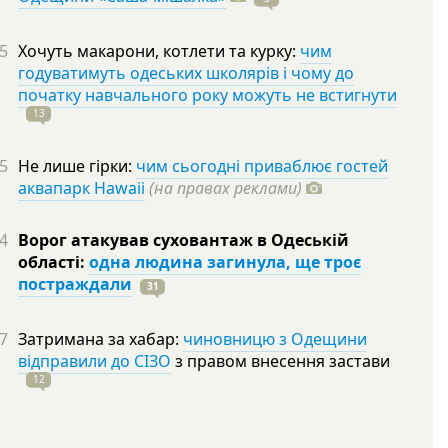
5
Хочуть макарони, котлети та курку:
чим
годуватимуть одеських школярів і чому до
початку навчального року можуть не встигнути
13
5
Не лише гірки:
чим сьогодні приваблює гостей
аквапарк Hawaii
(на правах реклами)
4
Ворог атакував суховантаж в Одеській
області:
одна людина загинула, ще троє
постраждали
31
7
Затримана за хабар:
чиновницю з Одещини
відправили до СІЗО
з правом внесення застави
12