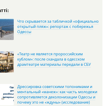
тті:
Что скрывается за табличкой «официально
открытый пляж»: репортаж с побережья
Одессы
«Театр не является пророссийским
кублом»: после скандала в одесском
драмтеатре материалы передали в СБУ
Дрессировка советскими топонимами и
ментальный «манеж»: как часть молодежи
сопротивляется деколонизации Одессы и
почему это не «ждуны» (исследование)