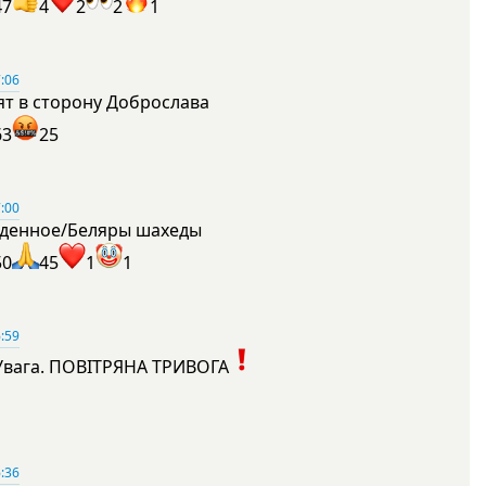
47
4
2
2
1
:06
ят в сторону Доброслава
63
25
:00
денное/Беляры шахеды
50
45
1
1
:59
Увага. ПОВІТРЯНА ТРИВОГА
1
:36