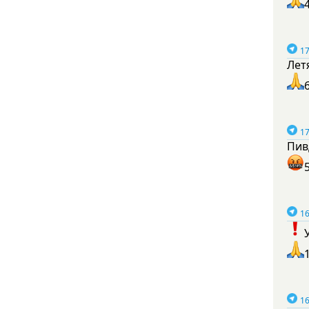
17
Лет
17
Пив
16
16