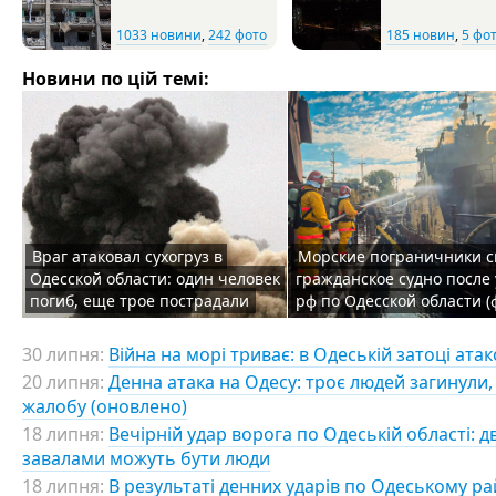
1033 новини
,
242 фото
185 новин
,
5 фо
Новини по цій темі:
Враг атаковал сухогруз в
Морские пограничники с
Одесской области: один человек
гражданское судно после
погиб, еще трое пострадали
рф по Одесской области (
30 липня:
Війна на морі триває: в Одеській затоці ат
20 липня:
Денна атака на Одесу: троє людей загинули,
жалобу (оновлено)
18 липня:
Вечірній удар ворога по Одеській області: д
завалами можуть бути люди
18 липня:
В результаті денних ударів по Одеському р