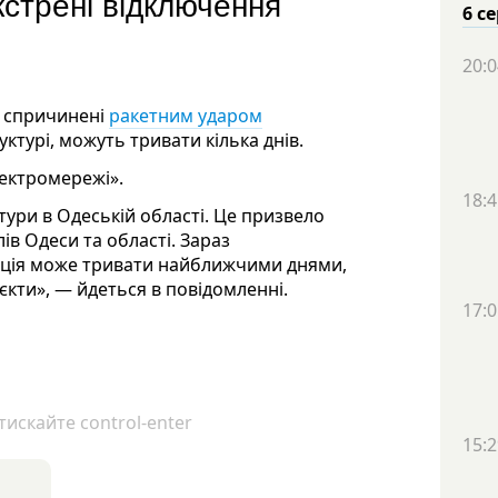
кстрені відключення
6 с
20:0
, спричинені
ракетним ударом
уктурі, можуть тривати кілька днів.
лектромережі».
18:4
ури в Одеській області. Це призвело
ів Одеси та області. Зараз
уація може тривати найближчими днями,
кти», — йдеться в повідомленні.
17:0
искайте control-enter
15:2