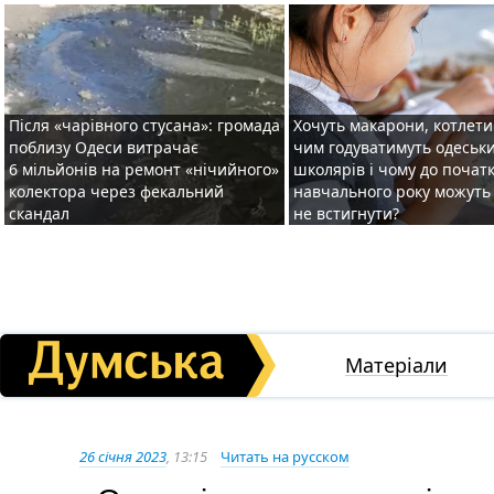
Після «чарівного стусана»: громада
Хочуть макарони, котлети 
поблизу Одеси витрачає
чим годуватимуть одеськ
6 мільйонів на ремонт «нічийного»
школярів і чому до почат
колектора через фекальний
навчального року можуть
скандал
не встигнути?
Матеріали
26 січня 2023
, 13:15
Читать на русском