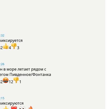
:32
фиксируется
32
4
3
:26
н в море летает рядом с
егом Пивденное/Фонтанка
32
12
1
:15
фиксируются