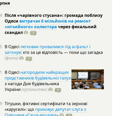
ерпня
4
Після «чарівного стусана»: громада поблизу
Одеси
витрачає 6 мільйонів на ремонт
«нічийного» колектора
через фекальний
скандал
1
5
В Одесі
легковик провалився під асфальт і
затонув
: хто за це відповість — поки що загадка
(фото)
11
1
В Одесі
нагородили найкращих
представників будівельної галузі
з нагоди Дня будівельника
України
(суспільство)
3
9
Тітушки, фіктивні сертифікати та зернові
«каруселі»: що
приховує депутат-слуга з
Одещини «Саша-мішалка»
3