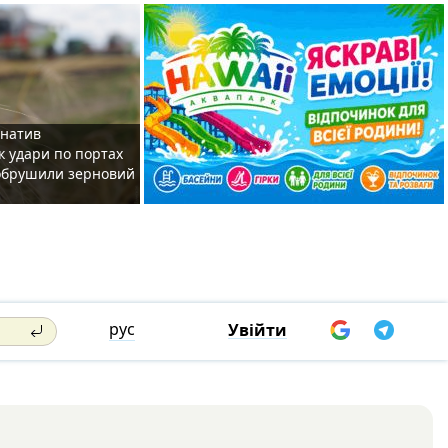
рнатив
як удари по портах
 обрушили зерновий
рус
Увійти