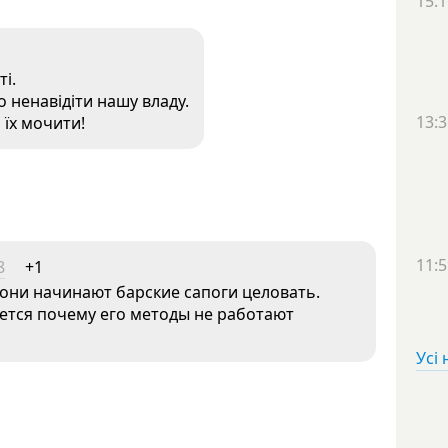
15:1
ті.
 ненавідіти нашу владу.
13:3
 їх мочити!
11:5
8
+1
 они начинают барские сапоги целовать.
ется почему его методы не работают
Усі