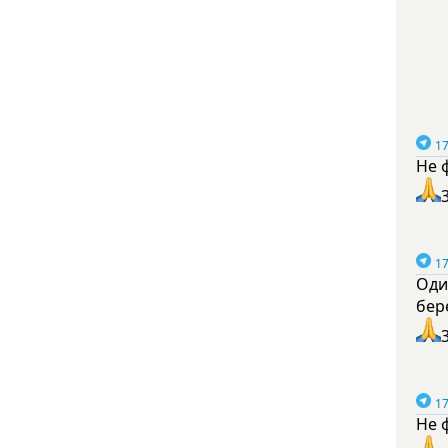
17
Не 
17
Оди
бер
17
Не 