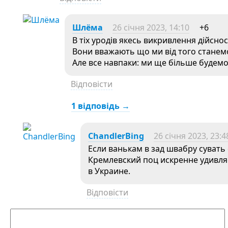
Шлёма
26 січня 2023, 14:10
+6
В тіх уродів якесь викривлення дійснос
Вони вважають що ми від того станемо
Але все навпаки: ми ще більше будемо
Відповісти
1 відповідь →
ChandlerBing
26 січня 2023, 23:4
Если ванькам в зад швабру сувать
Кремлевский поц искренне удивля
в Украине.
Відповісти