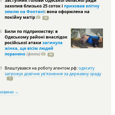
6
Заступник голови Одеської обласної ради
захопив близько 25 соток і
приховав елітну
землю на Фонтані
: вона оформлена на
покійну
матір
10
6
Били по підприємству: в
Одеському районі внаслідок
російської атаки
загинула
жінка, ще вісім людей
поранено
(фото)
44
9
Влаштувався на роботу агентом рф:
одеситу
загрожує довічне ув'язнення за державну зраду
7
 новини →