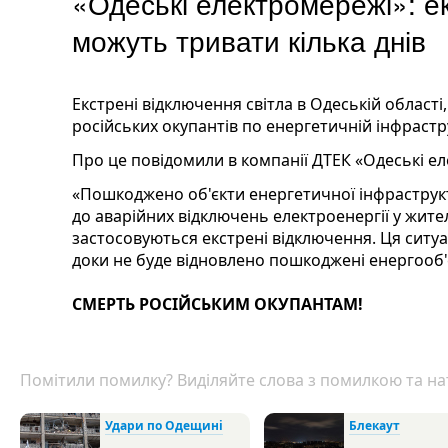
«Одеські електромережі»: е
можуть тривати кілька днів
Екстрені відключення світла в Одеській області
російських окупантів по енергетичній інфрастр
Про це повідомили в компанії ДТЕК «Одеські е
«Пошкоджено об'єкти енергетичної інфраструкт
до аварійних відключень електроенергії у жител
застосовуються екстрені відключення. Ця сит
доки не буде відновлено пошкоджені енергооб'є
СМЕРТЬ РОСІЙСЬКИМ ОКУПАНТАМ!
Помітили помилку? Виділяйте слова з помилкою та нат
Удари по Одещині
Блекаут