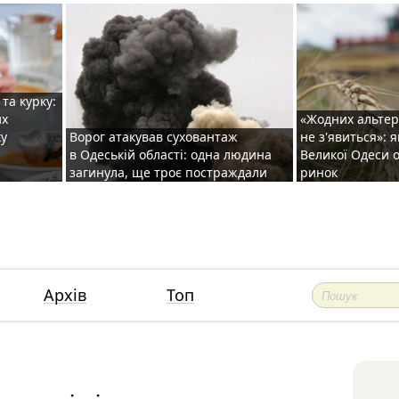
та курку:
их
«Жодних альте
ку
Ворог атакував суховантаж
не з'явиться»: 
в Одеській області: одна людина
Великої Одеси
загинула, ще троє постраждали
ринок
Архів
Топ