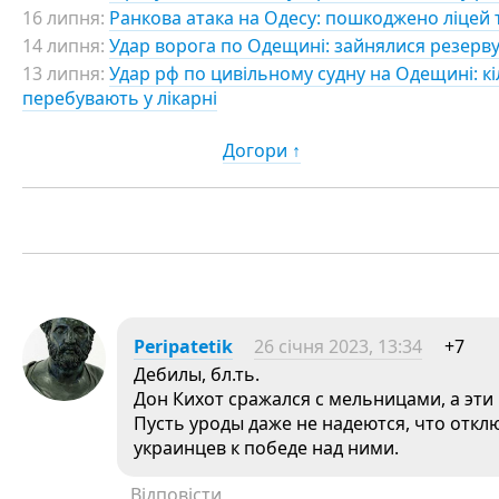
16 липня:
Ранкова атака на Одесу: пошкоджено ліцей 
14 липня:
Удар ворога по Одещині: зайнялися резервуа
13 липня:
Удар рф по цивільному судну на Одещині: кіл
перебувають у лікарні
Догори ↑
Peripatetik
26 січня 2023, 13:34
+7
Дебилы, бл.ть.
Дон Кихот сражался с мельницами, а эти
Пусть уроды даже не надеются, что отк
украинцев к победе над ними.
Відповісти