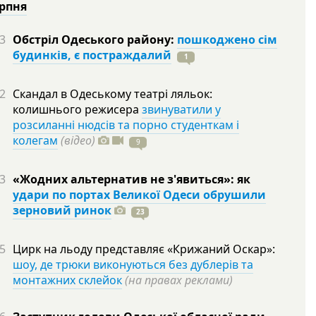
ерпня
3
Обстріл Одеського району:
пошкоджено сім
будинків, є постраждалий
1
2
Скандал в Одеському театрі ляльок:
колишнього режисера
звинуватили у
розсиланні нюдсів та порно студенткам і
колегам
(відео)
9
3
«Жодних альтернатив не з'явиться»: як
удари по портах Великої Одеси обрушили
зерновий ринок
23
5
Цирк на льоду представляє «Крижаний Оскар»:
шоу, де трюки виконуються без дублерів та
монтажних склейок
(на правах реклами)