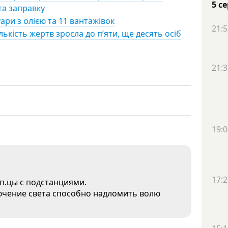
5 с
та заправку
ри з олією та 11 вантажівок
21:5
ькість жертв зросла до п’яти, ще десять осіб
21:3
19:0
17:2
 п.цы с подстанциями.
лючение света способно надломить волю