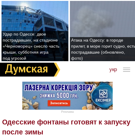
Удар по Одессе: двое
пострадавших, на стадионе
Атака на Одессу: в городе
«Черноморец» снесло часть
прилет, в море горит судно, ест
крыши, субботняя игра
пострадавшие (обновлено,
под угрозой
фото)
укр
Реклама
Одесские фонтаны готовят к запуску
после зимы